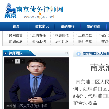
首页
债权常识
债的履行
债的担保
民间借贷
违约责任
损害赔偿
工程欠款
破产
婚姻家庭
劳动工伤
房产纠纷
医疗事故
交通
律师团队
>>
南京浦口区人民
1
2
3
4
南京
南京浦口区人民
询，处理浦口区
纠纷，代理浦口
护合法权益。
南京浦口区人民桥债权债务律师