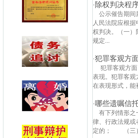
除权判决程
·
公示催告期间
人民法院应根据
权判决。（一）
规定...
犯罪客观方
·
犯罪客观方面
表现。犯罪客观
在表现形式，能被
哪些遗嘱信
·
有下列情形之
律、行政法规或
定的； （三）