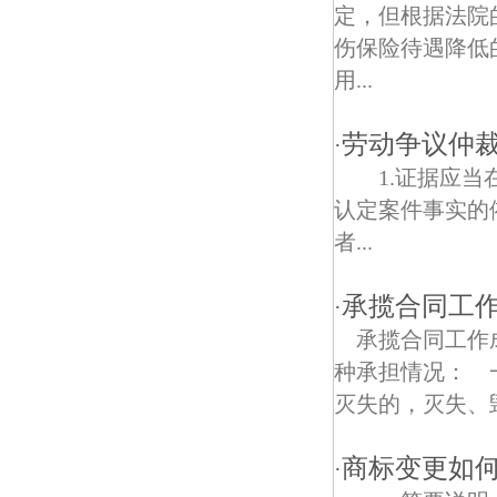
石佛债权债务律师
定，但根据法院
伤保险待遇降低
人民桥债权债务律师
用...
大堰村债权债务律师
劳动争议仲
·
团结债权债务律师
1.证据应当
白马路债权债务律师
认定案件事实
者...
津浦债权债务律师
张村债权债务律师
承揽合同工
·
承揽合同工作
光明债权债务律师
种承担情况： 
农工院社区债权债务律师
灭失的，灭失、毁
西葛债权债务律师
商标变更如
·
林庄村债权债务律师