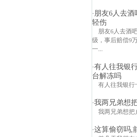
朋友6人去
·
轻伤
朋友6人去酒
级，事后赔偿9
一...
有人往我银
·
台解冻吗
有人往我银行
我两兄弟想
·
我两兄弟想把
这算偷窃吗,
·