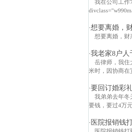
我在公司工作
divclass="w990m
想要离婚，
·
想要离婚，财
我老家8户人
·
岳律师，我住大
米时，因协商在宽
要回订婚彩礼
·
我弟弟去年冬
要钱，要过4万
医院报销钱
·
医院报销钱打