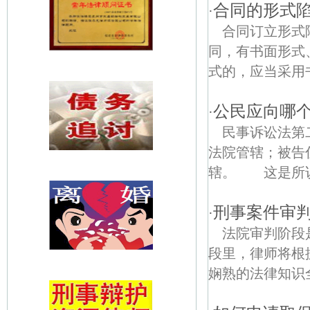
合同的形式
·
合同订立形式
同，有书面形式
式的，应当采用书
公民应向哪
·
民事诉讼法第
法院管辖；被告
辖。 这是所说
刑事案件审
·
法院审判阶段
段里，律师将根
娴熟的法律知识全