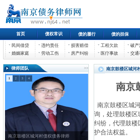
首页
债权常识
债的履行
债的担保
民间借贷
违约责任
损害赔偿
工程欠款
破产
婚姻家庭
劳动工伤
房产纠纷
医疗事故
交通
律师团队
>>
南京鼓楼区城河
1
2
3
4
南京
南京鼓楼区城河
询，处理鼓楼区
纠纷，代理鼓楼
护合法权益。
南京鼓楼区城河村债权债务律师