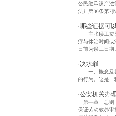
五塘二段债权债务律师
公民继承遗产法
法》第36条第7款
兴中门债权债务律师
建宁路债权债务律师
哪些证据可
·
主张误工费需
上元门债权债务律师
疗与休治时间或
凤凰街道债权债务律师
日前为误工日期。
金陵二村债权债务律师
决水罪
·
幕府西路债权债务律师
一、概念及其
的行为。这是一种
白云石矿债权债务律师
新民路债权债务律师
公安机关办
·
第—章 总则
东井新村债权债务律师
保证劳动教养审
石头城债权债务律师