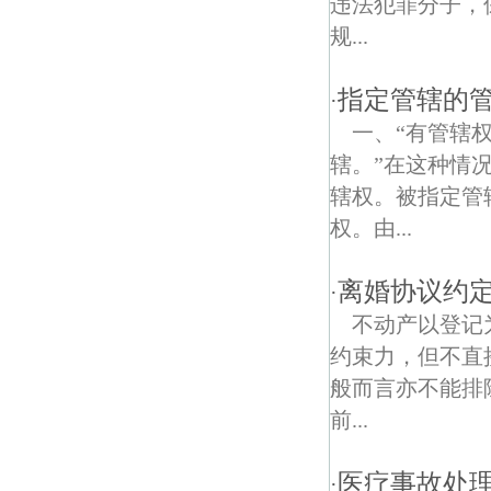
违法犯罪分子，
规...
宝船厂遗址公园债权债务律师
指定管辖的
下关债权债务律师
·
一、“有管辖
辖。”在这种情
辖权。被指定管
权。由...
离婚协议约
·
不动产以登记
约束力，但不直
般而言亦不能排
前...
医疗事故处
·