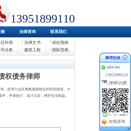
13951899110
伎俩
法律咨询
联系我们
拆迁补偿
法律文书
诉讼指南
公司法务
建筑工程
国际贸易
nj64.net
债权债务律师
13951899110
_
律师QQ群
询，处理六合区奥帆南路附近的民间借贷、欠
案件，申请执行，追讨欠款，维护合法权益。
_在线咨询