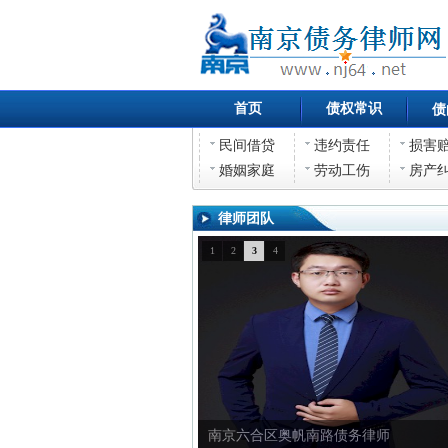
首页
债权常识
债
民间借贷
违约责任
损害
婚姻家庭
劳动工伤
房产
律师团队
1
2
3
4
南京六合区奥帆南路债权债务律师