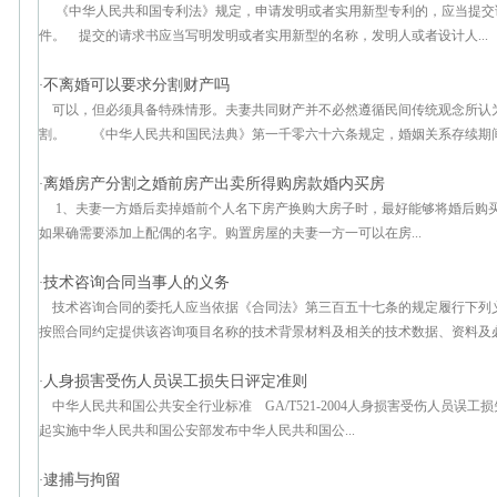
《中华人民共和国专利法》规定，申请发明或者实用新型专利的，应当提交
件。 提交的请求书应当写明发明或者实用新型的名称，发明人或者设计人...
不离婚可以要求分割财产吗
·
可以，但必须具备特殊情形。夫妻共同财产并不必然遵循民间传统观念所认为
割。 《中华人民共和国民法典》第一千零六十六条规定，婚姻关系存续期间，
离婚房产分割之婚前房产出卖所得购房款婚内买房
·
1、夫妻一方婚后卖掉婚前个人名下房产换购大房子时，最好能够将婚后购
如果确需要添加上配偶的名字。购置房屋的夫妻一方一可以在房...
技术咨询合同当事人的义务
·
技术咨询合同的委托人应当依据《合同法》第三百五十七条的规定履行下
按照合同约定提供该咨询项目名称的技术背景材料及相关的技术数据、资料及必
人身损害受伤人员误工损失日评定准则
·
中华人民共和国公共安全行业标准 GA/T521-2004人身损害受伤人员误工损失日
起实施中华人民共和国公安部发布中华人民共和国公...
逮捕与拘留
·