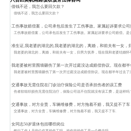
借钱不还，我怎么要回欠款？
·
借钱不还，我怎么要回欠款？
工伤事故赔偿案，公司承包后发生了工伤事故。家属起诉要求公司
·
工伤事故赔偿案，公司承包后发生了工伤事故。家属起诉要求公司赔偿。是
准生证,我老婆的湖北的,我老婆的湖北的，离婚，和前夫有一女，
·
我老婆的湖北的，离婚，和前夫有一女，归男方抚养，现在我和老婆结婚怀
我老婆被村里围墙砸伤了第一次开过庭没达成赔偿协议。现在都半
·
我老婆被村里围墙砸伤了第一次开过庭没达成赔偿协议。现在都半年过去了
交通事故无需住院在门诊治疗保险公司是否承担伤者的误工费
·
伤者软组织损伤无需住院治疗，保险公司说不住院就没有误工费，是这样吗
交通事故，对方全责，车辆维修费，对方拖着不赔，我又提不了车
·
交通事故，对方全责，车辆维修费，对方拖着不赔，我又提不了车.
女同志50岁退休包括哪些岗位
·
银行工作人员岗位也算操作工吗。操作岗操作工是一个概念吗