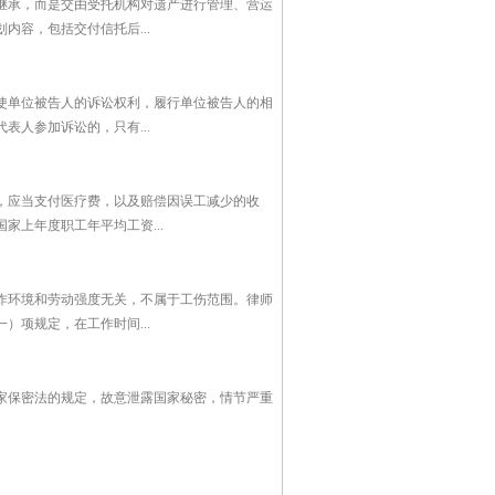
继承，而是交由受托机构对遗产进行管理、营运
容，包括交付信托后...
使单位被告人的诉讼权利，履行单位被告人的相
人参加诉讼的，只有...
，应当支付医疗费，以及赔偿因误工减少的收
上年度职工年平均工资...
作环境和劳动强度无关，不属于工伤范围。律师
项规定，在工作时间...
家保密法的规定，故意泄露国家秘密，情节严重