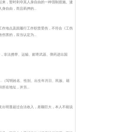
起来，暂时剥夺其人身自由的一种强制措施。逮
自由，而且羁押的...
工作地点及因履行工作职责受伤，不符合《工伤
害的，应当认定为...
，非法携带、运输、邮寄武器、弹药进出国
（写明姓名、性别、出生年月日、民族、籍
在地址，并另...
支出明显超过合法收入，差额巨大，本人不能说