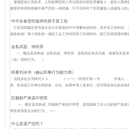
逮捕是指公安机关、人民检察院和人民法院依法把犯罪嫌疑人、被告人羁押
捕是所有强制措施中最严厉的一种措施，它不仅剥夺了犯罪嫌疑人或被告人的人身
中午在食堂吃饭摔伤算不算工伤
·
江苏高院裁定受伤发生在公司食堂的中午用餐休息时间，其并非工作时间、
保险条例》第十四条第一项职工在工作时间和工作场所内，因工作原因受到事故伤
走私武器、弹药罪
·
一、概念及其构成 走私武器、弹药罪、是指违反海关法规、逃避海关监管
（边）境的行为。 （...
民事判决书（确认民事行为能力用）
·
法院诉讼文书样式６３ （××××）×民特字第××号 申请人……
贯、职业或工作单位和职务、住址。如果申请人是单位，应写明该单位的名称和所
巨额财产来源不明罪
·
一、概念及其构成 巨额财产来源不明罪，是指国家工作人员的财产或者
明其来源是合法的行为。 (一...
什么是遗产信托？
·