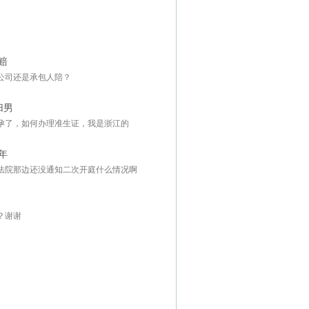
赔
公司还是承包人陪？
归男
孕了，如何办理准生证，我是浙江的
年
法院那边还没通知二次开庭什么情况啊
？谢谢