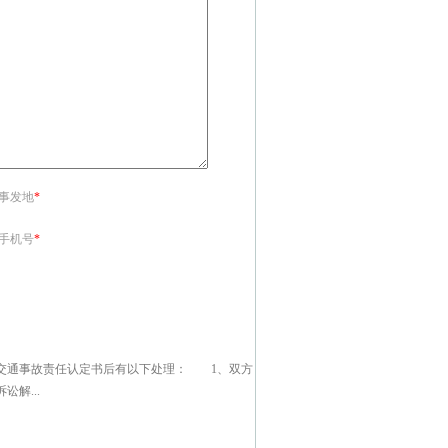
<事发地
*
<手机号
*
交通事故责任认定书后有以下处理： 1、双方
解...