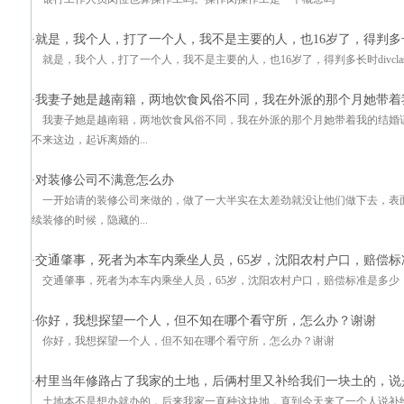
就是，我个人，打了一个人，我不是主要的人，也16岁了，得判多长
·
就是，我个人，打了一个人，我不是主要的人，也16岁了，得判多长时divclass="
我妻子她是越南籍，两地饮食风俗不同，我在外派的那个月她带着
·
我妻子她是越南籍，两地饮食风俗不同，我在外派的那个月她带着我的结婚
不来这边，起诉离婚的...
对装修公司不满意怎么办
·
一开始请的装修公司来做的，做了一大半实在太差劲就没让他们做下去，表
续装修的时候，隐藏的...
交通肇事，死者为本车内乘坐人员，65岁，沈阳农村户口，赔偿标
·
交通肇事，死者为本车内乘坐人员，65岁，沈阳农村户口，赔偿标准是多少
你好，我想探望一个人，但不知在哪个看守所，怎么办？谢谢
·
你好，我想探望一个人，但不知在哪个看守所，怎么办？谢谢
村里当年修路占了我家的土地，后俩村里又补给我们一块土的，说
·
土地本不是想办就办的，后来我家一直种这块地，直到今天来了一个人说补