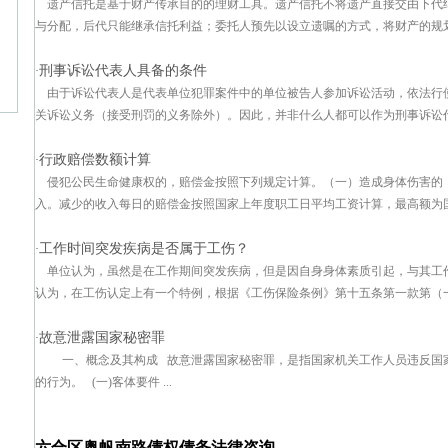
遗产信托是基于财产传承目的的理财工具。遗产信托不将遗产直接交由下代
与分配，后代只能继承信托利益；委托人预先以设立遗嘱的方式，将财产的规划内
刑事诉讼代表人具备的条件
·
由于诉讼代表人是代表单位犯罪案件中的单位被告人参加诉讼活动，依法行
关诉讼义务（接受刑罚的义务除外）。因此，并非什么人都可以作为刑事诉讼代表
行政赔偿数额计算
·
侵犯公民生命健康权的，赔偿金按照下列规定计算。（一）造成身体伤害的
入。减少的收入每日的赔偿金按照国家上年度职工日平均工资计算，最高额为国家
工作时间突发疾病是否属于工伤？
·
单位认为，虽然是在工作期间突发疾病，但是因自身身体素质引起，与其工
认为，在工伤认定上有一个特例，根据《工伤保险条例》第十五条第一款第（一）
故意泄露国家秘密罪
·
一、概念及其构成 故意泄露国家秘密罪，是指国家机关工作人员违反国
的行为。 (一)客体要件 ...
六合区奥帆南路债权债务法律咨询