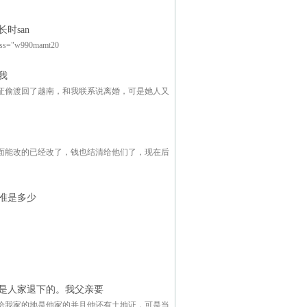
时san
w990mamt20
我
证偷渡回了越南，和我联系说离婚，可是她人又
面能改的已经改了，钱也结清给他们了，现在后
准是多少
是人家退下的。我父亲要
给我家的地是他家的并且他还有土地证，可是当