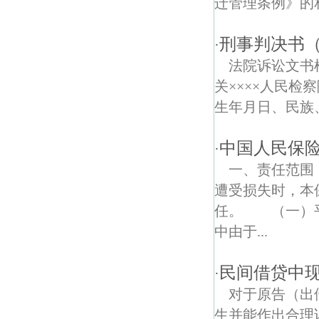
迁管理条例》的
南秀村债权债务律师
刑事判决书
·
鬼脸城债权债务律师
法院诉讼文
关××××人民
生年月日、民族
中国人民保
·
一、责任范围
遭受损失时，本
任。 （一）
中由于...
民间借贷中
·
对于原告（出
生并能作出合理