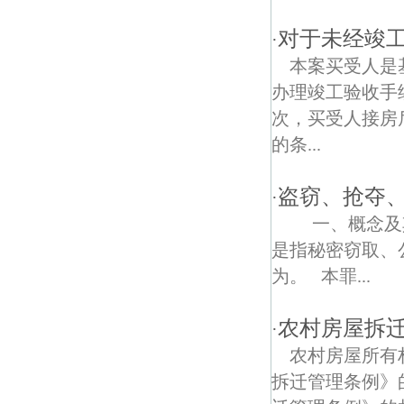
江东街道债权债务律师
对于未经竣
·
五佰村债权债务律师
本案买受人是
东井亭债权债务律师
办理竣工验收手
次，买受人接房
南通路债权债务律师
的条...
中央门债权债务律师
盗窃、抢夺
·
江东村债权债务律师
一、概念及其
张王庙债权债务律师
是指秘密窃取、
为。 本罪...
仙霞路债权债务律师
南京渡江胜利纪念馆债权债务律师
农村房屋拆
·
农村房屋所有
福建路债权债务律师
拆迁管理条例》
宁海路债权债务律师