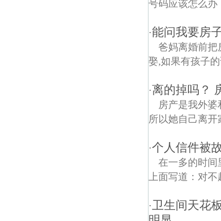
号码应该怎么办
能问我要房子
·
爸妈离婚前把
娶,如果有孩子的
离的掉吗？ 
·
房产是我外婆
所以她自己离开家
个人信件被故
·
在一多的时间
上面写道：对不
卫生间天花
·
明显，