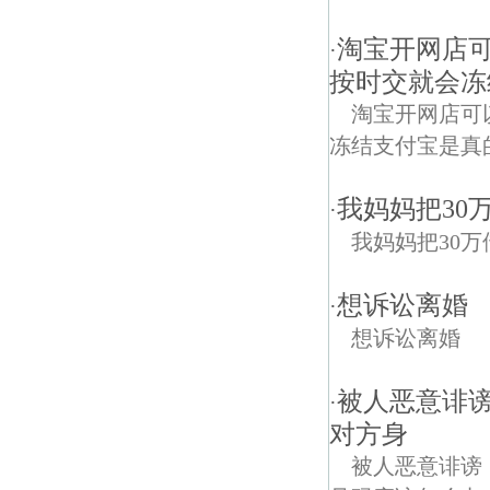
淘宝开网店可
·
按时交就会冻
淘宝开网店可
冻结支付宝是真
我妈妈把30
·
我妈妈把30
想诉讼离婚
·
想诉讼离婚
被人恶意诽
·
对方身
被人恶意诽谤