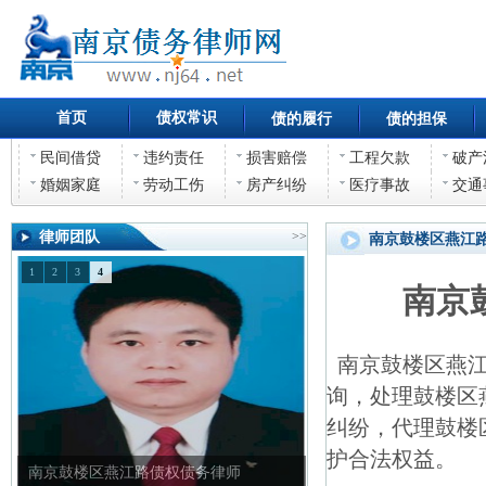
首页
债权常识
债的履行
债的担保
民间借贷
违约责任
损害赔偿
工程欠款
破产
婚姻家庭
劳动工伤
房产纠纷
医疗事故
交通
律师团队
>>
南京鼓楼区燕江
1
2
3
4
南京
南京鼓楼区燕江
询，处理鼓楼区
纠纷，代理鼓楼
护合法权益。
南京鼓楼区燕江路债权债务律师