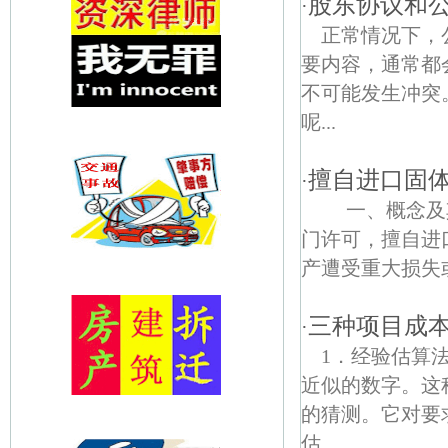
股东协议和
·
正常情况下，
要内容，通常都
不可能发生冲突
呢...
擅自进口固
·
一、概念及其
门许可，擅自进
产遭受重大损失或
三种项目成
·
1．经验估算
近似的数字。这
的猜测。它对要
估...