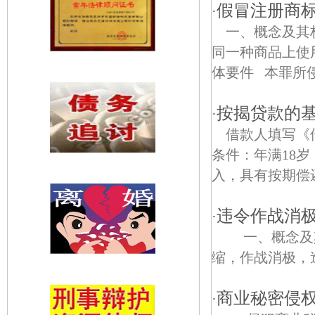
假冒注册商
·
一、概念及其
同一种商品上使
体要件 本罪所侵害
按揭贷款的
·
借款人填写《
条件：年满18
入，具有按期偿还
违令作战消
·
一、概念及其
缩，作战消极，造
商业秘密侵
·