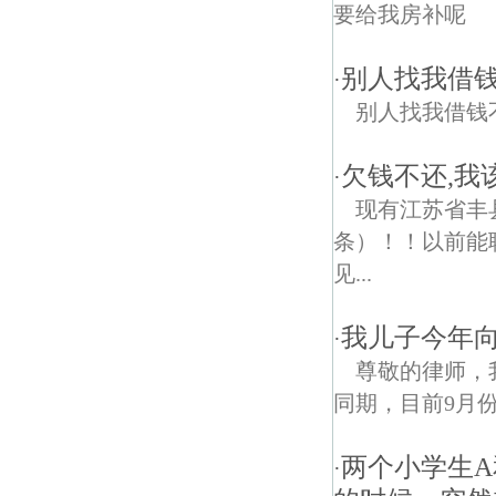
要给我房补呢
别人找我借
·
别人找我借钱
欠钱不还,我
·
现有江苏省丰县赵
条）！！以前能
见...
我儿子今年向
·
尊敬的律师，
同期，目前9月份
两个小学生A
·