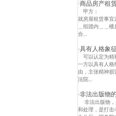
冯墙债权债务律师
商品房产租
·
甲方：
铁桥债权债务律师
就房屋租赁事宜
京新债权债务律师
＿组团内＿＿楼
合...
永丰债权债务律师
新河债权债务律师
具有人格象
·
可以认定为精
柳洲债权债务律师
一方以具有人格
五里债权债务律师
由，主张精神损
法院...
浦东苑债权债务律师
绿水湾国家城市湿地公园债权债务律师
非法出版物
·
非法出版物，
石佛债权债务律师
和处理，是打击
龙华村债权债务律师