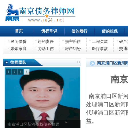
首页
债权常识
债的履行
债的担保
民间借贷
违约责任
损害赔偿
工程欠款
破产
婚姻家庭
劳动工伤
房产纠纷
医疗事故
交通
律师团队
>>
南京浦口区新河
1
2
3
4
南
南京浦口区新河
处理浦口区新河
代理浦口区新河
益。
南京浦口区新河债权债务律师