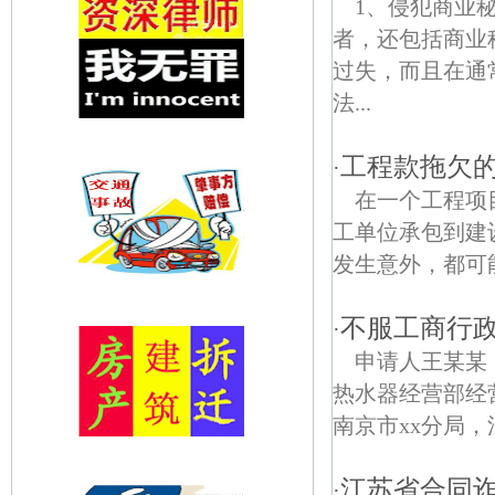
1、侵犯商业
者，还包括商业
过失，而且在通
法...
工程款拖欠
·
在一个工程项
工单位承包到建
发生意外，都可
不服工商行
·
申请人王某某，
热水器经营部经
南京市xx分局，
江苏省合同
·