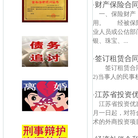
财产保险合
·
一、保险财产
用。 经被保险
业人员或公估部
银、珠宝、...
签订租赁合
·
签订租赁合
2)当事人的民事
江苏省投资
·
江苏省投资优
月一日起，对符
术的外商投资项目