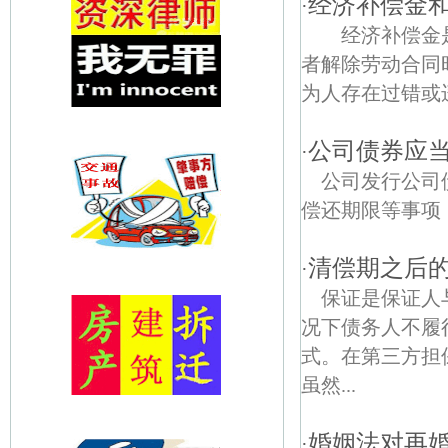
经济补偿金
·
经济补偿金是
者解除劳动合同
为人存在过错或违
公司债券应
·
公司发行公司
偿还期限等事项
清偿期之后
·
保证是保证人
况下债务人不履
式。在第三方担
虽然...
婚姻法对再
·