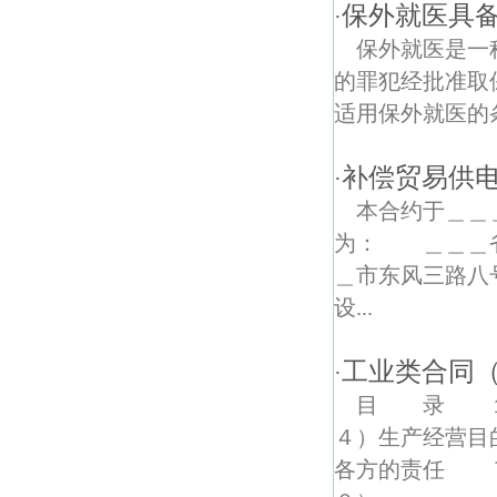
安业街债权债务律师
保外就医具
·
保外就医是一
新林债权债务律师
的罪犯经批准取
新铜债权债务律师
适用保外就医的
茅亭债权债务律师
补偿贸易供
·
宏运大道债权债务律师
本合约于＿＿
为： ＿＿＿省
公塘债权债务律师
＿市东风三路八
江宁博物馆债权债务律师
设...
建设债权债务律师
工业类合同
·
耀华债权债务律师
目 录 １
４）生产经营
安兴街债权债务律师
各方的责任 
建南债权债务律师