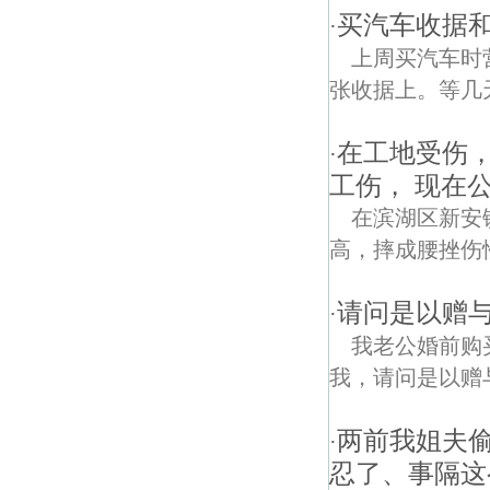
买汽车收据
·
上周买汽车时
张收据上。等几天
在工地受伤
·
工伤， 现在
在滨湖区新安
高，摔成腰挫伤
请问是以赠与
·
我老公婚前购
我，请问是以赠
两前我姐夫
·
忍了、事隔这