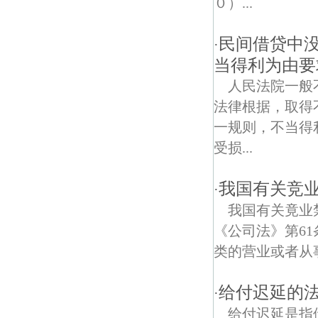
０）...
岔路口债权债务律师
民间借贷中
·
长江新济洲国家湿地公园债权债务律师
当得利为由要
人民法院一般
法律根据，取得
一规则，不当得
受损...
我国有关竞
·
我国有关竟业
《公司法》第6
类的营业或者从
给付迟延的
·
给付迟延是指