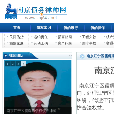
首页
债权常识
债的履行
债的担保
民间借贷
违约责任
损害赔偿
工程欠款
破产
婚姻家庭
劳动工伤
房产纠纷
医疗事故
交通
律师团队
>>
南京江宁区霞辉
1
2
3
4
南京
南京江宁区霞辉
询，处理江宁区
纠纷，代理江宁
护合法权益。
南京江宁区霞辉庙债权债务律师