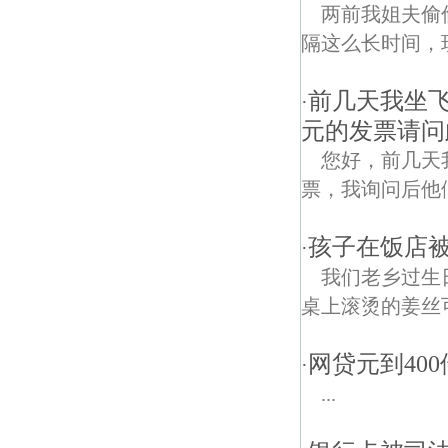
两前我姐夫偷
隔这么长时间，现在
前几天我坐飞
·
元的发票请问
您好，前几天
票，我询问后他们
孩子在饭店被
·
我们老乡过生
桌上滚烫的姜丝
网贷元到40
·
...