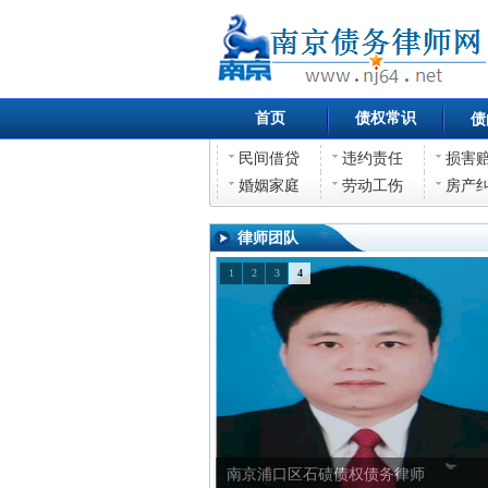
首页
债权常识
债
民间借贷
违约责任
损害
婚姻家庭
劳动工伤
房产
律师团队
1
2
3
4
南京浦口区石碛债权债务律师