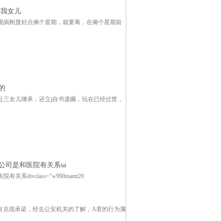
诉我女儿
现病刚显好点俩个星期，就要离，在俩个星期前
的
让三女儿继承，还立j自书遗嘱，玩在已经过世，
司是和医院有关系sa
vclass="w990mamt20
没有兑现承诺，经去公安机关的了解，A君的行为属