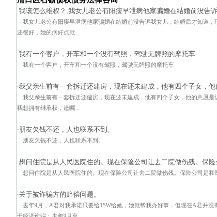
我该怎么维权？,我女儿老公有阳痿早泄病他家骗婚在结婚前没告
·
我女儿老公有阳痿早泄病他家骗婚在结婚前没告诉我女儿，结婚后才知道，
还很好，她的病好点就...
我有一个客户，开车和一个没有驾照，驾驶无牌照的摩托车
·
我有一个客户，开车和一个没有驾照，驾驶无牌照的摩托车
我父亲生前有一套拆迁还建房，现在还未建成，他有四个子女，他
·
我父亲生前有一套拆迁还建房，现在还未建成，他有四个子女，他的意愿是
我想拥有继承权，遗嘱...
朋友欠钱不还，人也联系不到。
·
朋友欠钱不还，人也联系不到。
想问住院是从人民医院住的。现在保险公司让去二院做伤残。保险公
·
想问住院是从人民医院住的。现在保险公司让去二院做伤残。保险公司是和医院有关系di
关于被诈骗方的赔偿问题。
·
去年9月，A君对我承诺只要给15W给她，她就帮我办好事，但现在A君并
于经济诈骗；去年9月至...