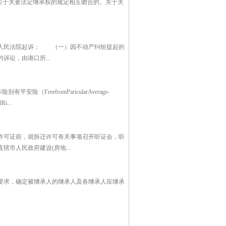
关于夫妻法定继承权的规定相互吻合的。关于夫
的人民法院起诉： （一）因不动产纠纷提起的
讼，由港口所...
reefromParicularAverage-
i...
许可证前，就拆迁许可有关事项召开听证会，听
市人民政府建设(房地...
要求，确定被继承人的继承人及各继承人应继承