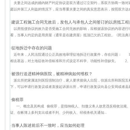
夫妻之间达成的婚内财产约定协议是双方通过订立契约，系双方协商一致对
庭以外第三人利益的情况下，应当尊重夫妻之间的真实意思表示，按照双方达成的
建设工程施工合同无效后，发包人与承包人之间签订的以房抵工程
·
以房抵债协议的效力是否受施工合同无效的影响，应根据该协议的内容进行
看，当事人约定的是用房屋（通常是在建房屋）抵顶已欠的工程款。《民法典》第
征地拆迁中存在的问题
·
近年来，人民法院通过公正高效地审理征地拆迁行政案件，存在问题： 1
相去甚远，对土地征收补偿标准和方式设定不科学、功能性补偿缺失。 2、拆
被强行送进精神病医院，被精神病如何维权？
·
派出所把家属送到医院强制治疗，家人要求接病人出院，但派出所和医院互
下，可以申请行政复议或者直接起诉派出所，申请行政复议向县公安局或者县政府
偷税罪
·
一、概念及其构成 偷税罪，是指纳税人、扣缴义务人故意违反税收法规、
证、在帐簿上多列支出或者不列、少列收入、经税务机关通知...
当事人陈述前后不一致时，应当如何处理
·