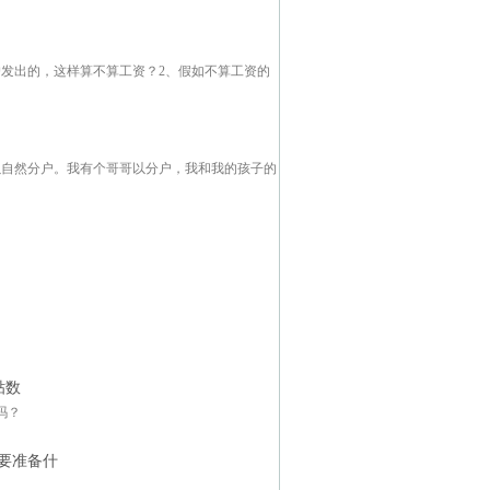
发出的，这样算不算工资？2、假如不算工资的
可以自然分户。我有个哥哥以分户，我和我的孩子的
贴数
吗？
要准备什