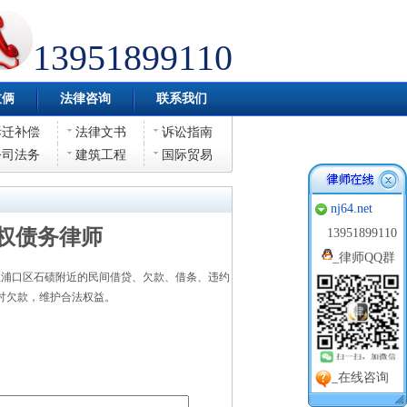
13951899110
伎俩
法律咨询
联系我们
拆迁补偿
法律文书
诉讼指南
公司法务
建筑工程
国际贸易
nj64.net
权债务律师
13951899110
_
律师QQ群
浦口区石碛附近的民间借贷、欠款、借条、违约
讨欠款，维护合法权益。
_在线咨询