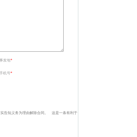
<事发地
*
<手机号
*
如实告知义务为理由解除合同。 这是一条有利于