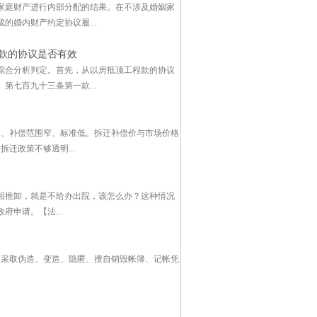
家庭财产进行内部分配的结果。在不涉及婚姻家
婚内财产约定协议履...
款的协议是否有效
综合分析判定。首先，从以房抵顶工程款的协议
七百九十三条第一款...
、补偿范围窄、标准低。拆迁补偿价与市场价格
迁政策不够透明...
相推卸，就是不给办出院，该怎么办？这种情况
申请。【法...
采取伪造、变造、隐匿、擅自销毁帐簿、记帐凭