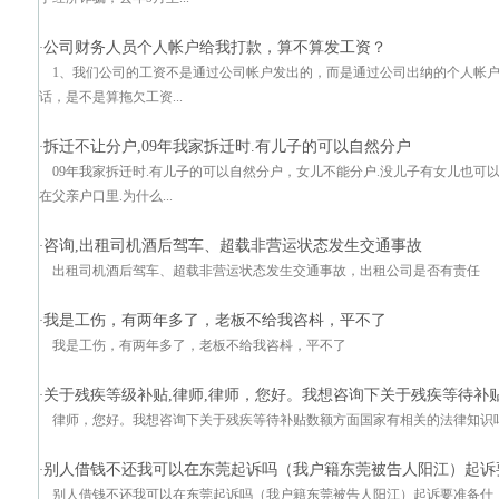
公司财务人员个人帐户给我打款，算不算发工资？
·
1、我们公司的工资不是通过公司帐户发出的，而是通过公司出纳的个人帐户
话，是不是算拖欠工资...
拆迁不让分户,09年我家拆迁时.有儿子的可以自然分户
·
09年我家拆迁时.有儿子的可以自然分户，女儿不能分户.没儿子有女儿也
在父亲户口里.为什么...
咨询,出租司机酒后驾车、超载非营运状态发生交通事故
·
出租司机酒后驾车、超载非营运状态发生交通事故，出租公司是否有责任
我是工伤，有两年多了，老板不给我咨枓，平不了
·
我是工伤，有两年多了，老板不给我咨枓，平不了
关于残疾等级补贴,律师,律师，您好。我想咨询下关于残疾等待补
·
律师，您好。我想咨询下关于残疾等待补贴数额方面国家有相关的法律知识
别人借钱不还我可以在东莞起诉吗（我户籍东莞被告人阳江）起诉
·
别人借钱不还我可以在东莞起诉吗（我户籍东莞被告人阳江）起诉要准备什