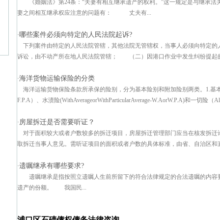
《婚姻法》第24条：“夫妻有相互继承遗产的权利。”这一规定是与继承法
妻之间相互继承权应注意的问题有： 丈夫有...
哪些案件必须向特定的人民法院起诉?
·
下列案件由特定的人民法院管辖，其他法院无管辖权，当事人必须向特定
诉讼，由不动产所在地人民法院管辖； （二）因港口作业中发生纠纷提起的诉
海洋货物运输保险的分类
·
海洋运输货物保险条款所承保的险别，分为基本险别和附加险别两类。1.基本险别有平安险（F
F.P.A）、水渍险(WithAverageorWithParticularAverage-W.AorW.P.A)和一切险（AllR
房屋拆迁是否需要听证？
·
对于面积较大或者户数较多的拆迁项目，房屋拆迁管理部门应当在核发拆迁
取拆迁当事人意见。需听证项目的面积或者户数的具体标准，由省、自治区和直辖
遗嘱继承有哪些要求?
·
遗嘱继承是指按照立遗嘱人生前所留下的符合法律规定的合法遗嘱的内容
遗产的份额。 我国民...
浦口区石碛债权债务法律咨询