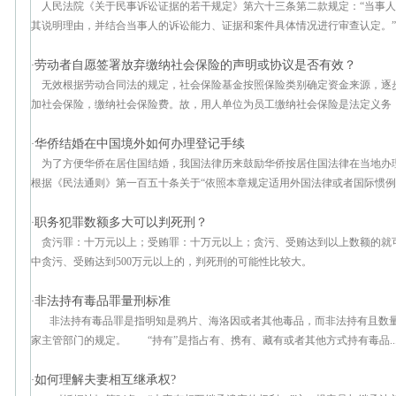
人民法院《关于民事诉讼证据的若干规定》第六十三条第二款规定：“当事
其说明理由，并结合当事人的诉讼能力、证据和案件具体情况进行审查认定。”本
劳动者自愿签署放弃缴纳社会保险的声明或协议是否有效？
·
无效根据劳动合同法的规定，社会保险基金按照保险类别确定资金来源，逐
加社会保险，缴纳社会保险费。故，用人单位为员工缴纳社会保险是法定义务，不
华侨结婚在中国境外如何办理登记手续
·
为了方便华侨在居住国结婚，我国法律历来鼓励华侨按居住国法律在当地办
根据《民法通则》第一百五十条关于“依照本章规定适用外国法律或者国际惯例，
职务犯罪数额多大可以判死刑？
·
贪污罪：十万元以上；受贿罪：十万元以上；贪污、受贿达到以上数额的就
中贪污、受贿达到500万元以上的，判死刑的可能性比较大。
非法持有毒品罪量刑标准
·
非法持有毒品罪是指明知是鸦片、海洛因或者其他毒品，而非法持有且数量
家主管部门的规定。 “持有”是指占有、携有、藏有或者其他方式持有毒品..
如何理解夫妻相互继承权?
·