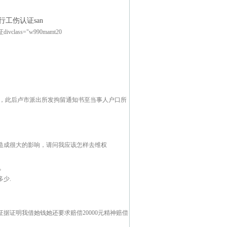
工伤认证san
s="w990mamt20
市看守所，此后卢市派出所发拘留通知书至当事人户口所
造成很大的影响，请问我应该怎样去维权
。
少.
证据证明我借她钱她还要求赔偿20000元精神赔偿