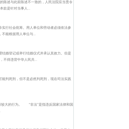
人的陈述与此前陈述不一致的，人民法院应当责令
款是针对当事人...
步实行社会统筹。用人单位和劳动者必须依法参
能根据用人单位与...
理结婚登记或举行结婚仪式并承认其效力。但是
不得违背中华人民共...
可能判死刑，但不是必然判死刑，现在司法实践
较大的行为。 “非法”是指违反国家法律和国
.