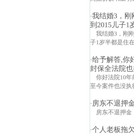
我结婚3，
·
到2015儿子
我结婚3，刚
子1岁半都是住
给予解答,你
·
封保全法院也
你好法院10
至今案件也没执
房东不退押
·
房东不退押金
个人老板拖
·