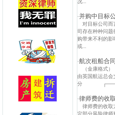
况...
并购中目标
·
对目标公司而
司存在种种问题
购带来不利的影
或...
航次租船合
·
（金康格式
由英国航运总
分 ┌──────
律师费的收
·
律师费的收取
定部分风险律师