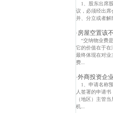
下坝村债权债务律师
1、股东出席
议，必须经出席
石埠桥债权债务律师
并、分立或者解
七里村债权债务律师
房屋空置该
·
新闸村债权债务律师
“交纳物业费
南湾营债权债务律师
它的价值在于在
最终体现在对业
吉祥村债权债务律师
费...
化纤新村债权债务律师
外商投资企
·
龙潭债权债务律师
1、申请名称
奋斗村债权债务律师
人签署的申请书
（地区）主管当
西岗债权债务律师
机...
花岗村债权债务律师