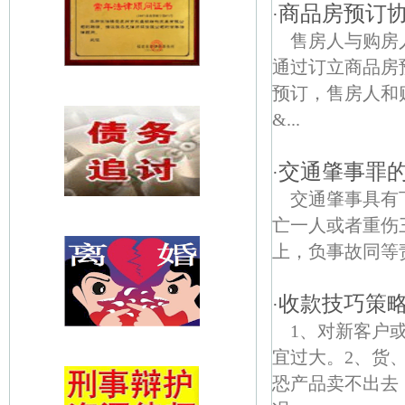
商品房预订
·
售房人与购房
通过订立商品房
预订，售房人和
&...
交通肇事罪
·
交通肇事具有
亡一人或者重伤
上，负事故同等
收款技巧策
·
1、对新客户
宜过大。2、货
恐产品卖不出去