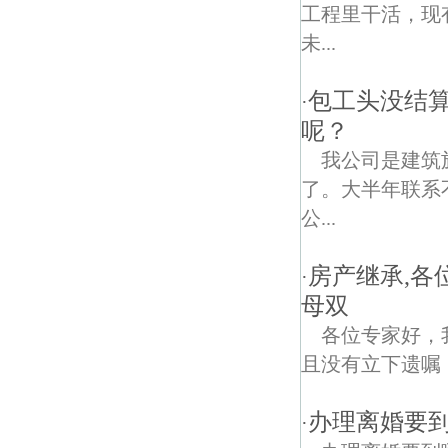
工程里干活，现
未...
包工头没结
·
呢？
我公司是建筑
了。大半年联系
公...
房产继承,各
·
母双
各位专家好，
且没有立下遗嘱
办理离婚要
·