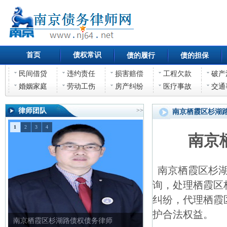
首页
债权常识
债的履行
债的担保
民间借贷
违约责任
损害赔偿
工程欠款
破产
婚姻家庭
劳动工伤
房产纠纷
医疗事故
交通
律师团队
>>
南京栖霞区杉湖
1
2
3
4
南京
南京栖霞区杉湖
询，处理栖霞区
纠纷，代理栖霞
护合法权益。
南京栖霞区杉湖路债权债务律师