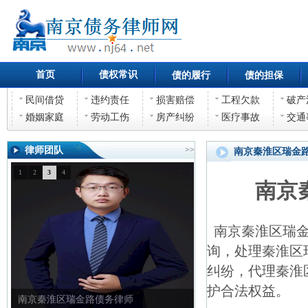
首页
债权常识
债的履行
债的担保
民间借贷
违约责任
损害赔偿
工程欠款
破产
婚姻家庭
劳动工伤
房产纠纷
医疗事故
交通
律师团队
>>
南京秦淮区瑞金
1
2
3
4
南京
南京秦淮区瑞金
询，处理秦淮区
纠纷，代理秦淮
护合法权益。
南京秦淮区瑞金路债权债务律师