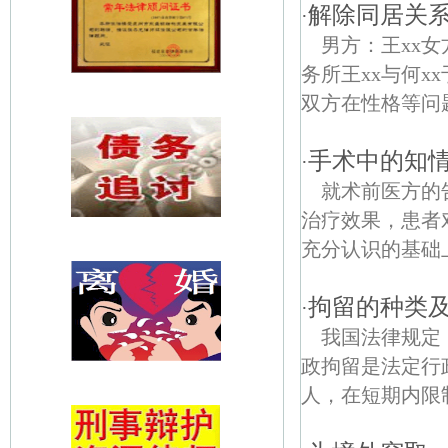
解除同居关
·
男方：王xx
务所王xx与何xx
双方在性格等问题
手术中的知
·
就术前医方的
治疗效果，患者
充分认识的基础
拘留的种类
·
我国法律规定
政拘留是法定行
人，在短期内限制