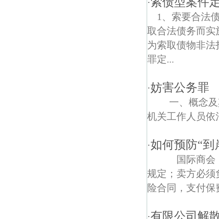
索债型案件
·
1、索要合法
光华门债权债务律师
取合法债务而实
翁家营村债权债务律师
为索取债物非法
罪定...
妨害公务罪
·
一、概念及其
机关工作人员依法
如何预防“到
·
国际商会（IC
规定；卖方必须负
险合同，支付保
有限公司解
·