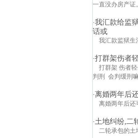
一直没办房产证
我汇款给监
·
话或
我汇款监狱生
打群架伤者
·
打群架 伤者
判刑 会判缓刑
离婚两年后
·
离婚两年后还
土地纠纷,二
·
二轮承包的土