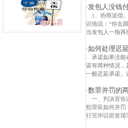
发包人没钱
·
1、协商追偿
识地说：“你去
当发包人一拖再
八宝东街债权债务律师
如何处理迟
·
高岗里债权债务律师
承诺如果没能
诺有两种情况，
九龙新寓债权债务律师
一般迟延承诺。这
止马营债权债务律师
数罪并罚的
·
玉带园债权债务律师
一、判决宣告
阳光里债权债务律师
犯罪应如何并罚
行完毕以前发现
瑞金新村债权债务律师