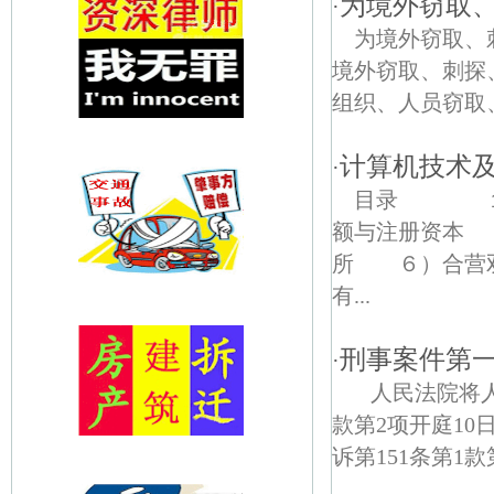
为境外窃取
·
为境外窃取、
境外窃取、刺探
组织、人员窃取、
计算机技术
·
目录 １）
额与注册资本
所 ６）合营
有...
刑事案件第
·
人民法院将人
款第2项开庭1
诉第151条第1款