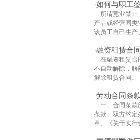
银龙翠苑债权债务律师
如何与职工
·
所谓竞业禁止
广洋村债权债务律师
产品或经营同类
三条巷债权债务律师
该员工自己生产
汇幸苑债权债务律师
融资租赁合
·
紫金债权债务律师
在融资租赁合
不自动解除，解
双桥新村债权债务律师
解除租赁合同。 
商业步行街债权债务律师
劳动合同条
·
转龙巷债权债务律师
一、合同条款
莲子营债权债务律师
条款、双方约定
章、《关于实行劳
长乐路债权债务律师
大明路债权债务律师