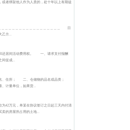
，或者绑架他人作为人质的，处十年以上有期徒
＿＿＿＿＿＿＿＿＿＿＿＿＿＿＿＿＿ 日
方...
和还居间活动费用权。 一、请求支付报酬
促成...
者姓名、住所； 二、仓储物的品名或品类；
计量单位，如果货...
为42万元，单某在协议签订之日起三天内付清
的房屋所占用的土地...