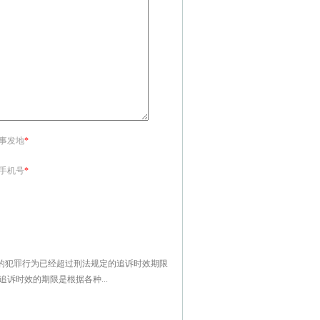
<事发地
*
<手机号
*
的犯罪行为已经超过刑法规定的追诉时效期限
诉时效的期限是根据各种...