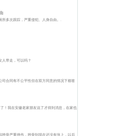
由
厕所多次跟踪，严重侵犯、人身自由。.
女人带走，可以吗？
公司合同有不公平性但在双方同意的情况下都签
天了！我在安徽老家朋友说了才得到消息，在家也
和胯骨严重摔伤，胯骨到现在还没有张上，以后