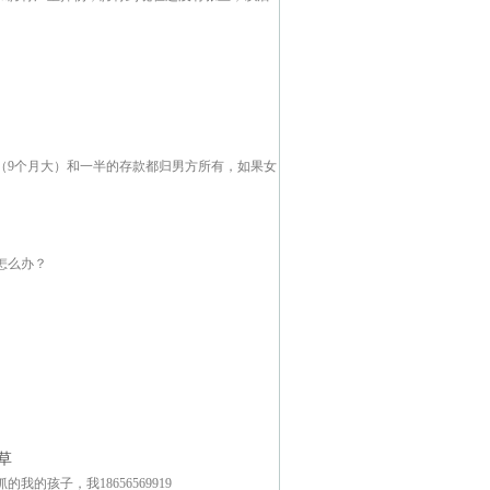
（9个月大）和一半的存款都归男方所有，如果女
怎么办？
草
孩子，我18656569919