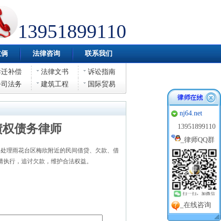
13951899110
伎俩
法律咨询
联系我们
拆迁补偿
法律文书
诉讼指南
公司法务
建筑工程
国际贸易
nj64.net
债权债务律师
13951899110
_
律师QQ群
处理雨花台区梅欣附近的民间借贷、欠款、借
请执行，追讨欠款，维护合法权益。
_在线咨询