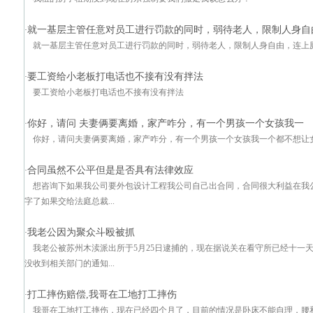
就一基层主管任意对员工进行罚款的同时，弱待老人，限制人身自
·
就一基层主管任意对员工进行罚款的同时，弱待老人，限制人身自由，连上
要工资给小老板打电话也不接有没有拌法
·
要工资给小老板打电话也不接有没有拌法
你好，请问 夫妻俩要离婚，家产咋分，有一个男孩一个女孩我一
·
你好，请问夫妻俩要离婚，家产咋分，有一个男孩一个女孩我一个都不想让
合同虽然不公平但是是否具有法律效应
·
想咨询下如果我公司要外包设计工程我公司自己出合同，合同很大利益在我
字了如果交给法庭总裁...
我老公因为聚众斗殴被抓
·
我老公被苏州木渎派出所于5月25日逮捕的，现在据说关在看守所已经十一
没收到相关部门的通知...
打工摔伤赔偿,我哥在工地打工摔伤
·
我哥在工地打工摔伤，现在已经四个月了，目前的情况是卧床不能自理，腰