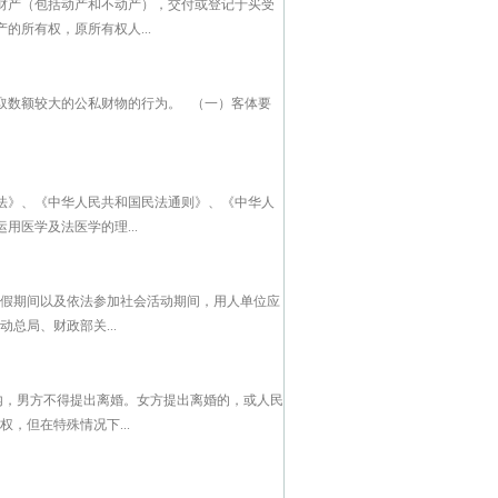
财产（包括动产和不动产），交付或登记于买受
所有权，原所有权人...
取数额较大的公私财物的行为。 （一）客体要
法》、《中华人民共和国民法通则》、《中华人
医学及法医学的理...
丧假期间以及依法参加社会活动期间，用人单位应
总局、财政部关...
月内，男方不得提出离婚。女方提出离婚的，或人民
，但在特殊情况下...