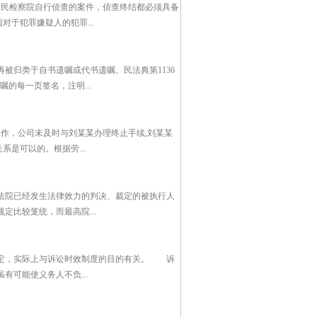
人民检察院自行侦查的案件，侦查终结都必须具备
于犯罪嫌疑人的犯罪...
被归类于自书遗嘱或代书遗嘱。民法典第1136
的每一页签名，注明...
工作，公司未及时与刘某某办理终止手续,刘某某
系是可以的。根据劳...
法院已经发生法律效力的判决、裁定的被执行人
比较笼统，而最高院...
确定，实际上与诉讼时效制度的目的有关。 诉
可能使义务人不负...