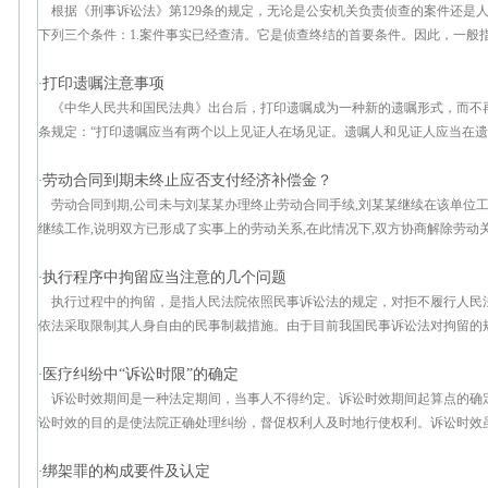
根据《刑事诉讼法》第129条的规定，无论是公安机关负责侦查的案件还是
下列三个条件：1.案件事实已经查清。它是侦查终结的首要条件。因此，一般指对
打印遗嘱注意事项
·
《中华人民共和国民法典》出台后，打印遗嘱成为一种新的遗嘱形式，而不再
条规定：“打印遗嘱应当有两个以上见证人在场见证。遗嘱人和见证人应当在遗嘱
劳动合同到期未终止应否支付经济补偿金？
·
劳动合同到期,公司未与刘某某办理终止劳动合同手续,刘某某继续在该单位
继续工作,说明双方已形成了实事上的劳动关系,在此情况下,双方协商解除劳动关
执行程序中拘留应当注意的几个问题
·
执行过程中的拘留，是指人民法院依照民事诉讼法的规定，对拒不履行人民
依法采取限制其人身自由的民事制裁措施。由于目前我国民事诉讼法对拘留的规定
医疗纠纷中“诉讼时限”的确定
·
诉讼时效期间是一种法定期间，当事人不得约定。诉讼时效期间起算点的
讼时效的目的是使法院正确处理纠纷，督促权利人及时地行使权利。诉讼时效虽有
绑架罪的构成要件及认定
·