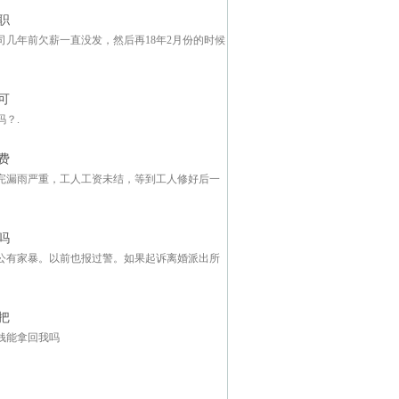
职
几年前欠薪一直没发，然后再18年2月份的时候
可
？.
费
完漏雨严重，工人工资未结，等到工人修好后一
吗
公有家暴。以前也报过警。如果起诉离婚派出所
把
钱能拿回我吗