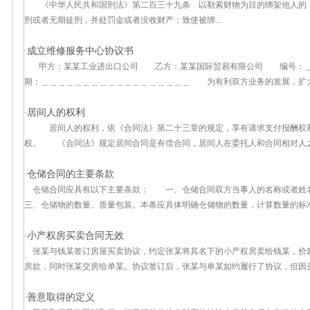
《中华人民共和国刑法》第二百三十九条 以勒索财物为目的绑架他人的
刑或者无期徒刑，并处罚金或者没收财产；致使被绑...
成立维修服务中心协议书
·
甲方：某某工业进出口公司 乙方：某某国际贸易有限公司 编号：＿
期：＿＿＿＿＿＿＿＿＿＿＿＿＿＿＿＿＿＿ 为有利双方业务的发展，扩大乙
居间人的权利
·
居间人的权利，依《合同法》第二十三章的规定，享有请求支付报酬权
权。 《合同法》规定居间合同是有偿合同，居间人在委托人和合同相对人之间
仓储合同的主要条款
·
仓储合同应具有以下主要条款： 一、仓储合同双方当事人的名称或
三、仓储物的数量、质量包装。本条应具体明确仓储物的数量，计算数量的标准、
小产权房买卖合同无效
·
张某与钱某签订房屋买卖协议，约定张某将其名下的小产权房卖给钱某，价款
房款，同时张某交房给单某。协议签订后，张某与单某如约履行了协议，但因买卖
善意取得的定义
·