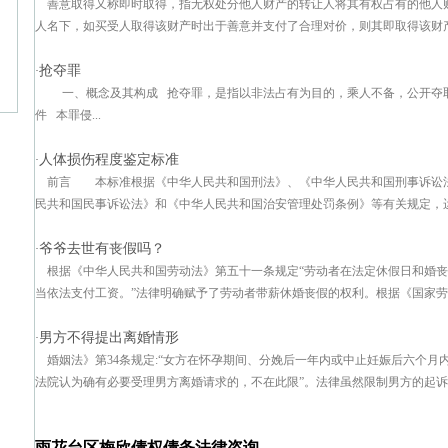
善意取得又称即时取得，指无权处分他人财产的转让人将其有权占有的他人
人名下，如买受人取得该财产时出于善意并支付了合理对价，则其即取得该财产的
抢夺罪
·
一、概念及其构成 抢夺罪，是指以非法占有为目的，乘人不备，公开夺
件 本罪侵...
人体损伤程度鉴定标准
·
前言 本标准根据《中华人民共和国刑法》、《中华人民共和国刑事诉讼
民共和国民事诉讼法》和《中华人民共和国治安管理处罚条例》等有关规定，运用
爷爷去世有丧假吗？
·
根据《中华人民共和国劳动法》第五十一条规定“劳动者在法定休假日和婚
当依法支付工资。”法律明确赋予了劳动者带薪休婚丧假的权利。根据《国家劳动
男方不得提出离婚情形
·
婚姻法》第34条规定:“女方在怀孕期间、分娩后一年内或中止妊娠后六个
法院认为确有必要受理男方离婚请求的，不在此限”。法律虽然限制男方的起诉权
雨花台区梅欣债权债务法律咨询