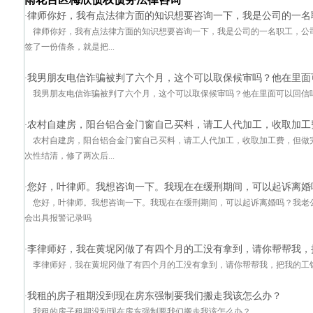
律师你好，我有点法律方面的知识想要咨询一下，我是公司的一名
·
律师你好，我有点法律方面的知识想要咨询一下，我是公司的一名职工，公司
签了一份借条，就是把...
我男朋友电信诈骗被判了六个月，这个可以取保候审吗？他在里面
·
我男朋友电信诈骗被判了六个月，这个可以取保候审吗？他在里面可以回信吗
农村自建房，阳台铝合金门窗自己买料，请工人代加工，收取加工
·
农村自建房，阳台铝合金门窗自己买料，请工人代加工，收取加工费，但做
次性结清，修了两次后...
您好，叶律师。我想咨询一下。我现在在缓刑期间，可以起诉离婚
·
您好，叶律师。我想咨询一下。我现在在缓刑期间，可以起诉离婚吗？我老
会出具报警记录吗
李律师好，我在黄坭冈做了有四个月的工没有拿到，请你帮帮我，
·
李律师好，我在黄坭冈做了有四个月的工没有拿到，请你帮帮我，把我的工
我租的房子租期没到现在房东强制要我们搬走我该怎么办？
·
我租的房子租期没到现在房东强制要我们搬走我该怎么办？