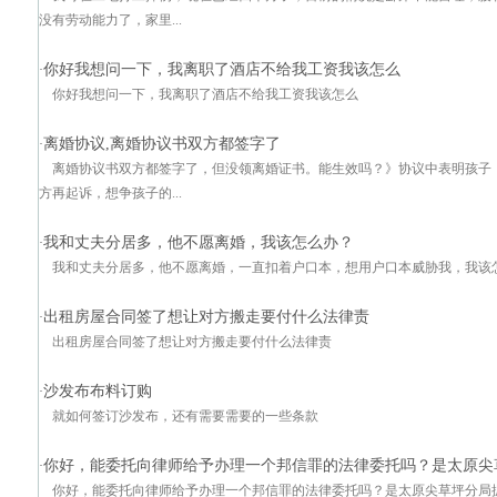
没有劳动能力了，家里...
你好我想问一下，我离职了酒店不给我工资我该怎么
·
你好我想问一下，我离职了酒店不给我工资我该怎么
离婚协议,离婚协议书双方都签字了
·
离婚协议书双方都签字了，但没领离婚证书。能生效吗？》协议中表明孩子
方再起诉，想争孩子的...
我和丈夫分居多，他不愿离婚，我该怎么办？
·
我和丈夫分居多，他不愿离婚，一直扣着户口本，想用户口本威胁我，我该
出租房屋合同签了想让对方搬走要付什么法律责
·
出租房屋合同签了想让对方搬走要付什么法律责
沙发布布料订购
·
就如何签订沙发布，还有需要需要的一些条款
你好，能委托向律师给予办理一个邦信罪的法律委托吗？是太原尖
·
你好，能委托向律师给予办理一个邦信罪的法律委托吗？是太原尖草坪分局抓的我的