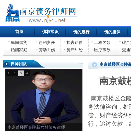
首页
债权常识
债的履行
债的担保
民间借贷
违约责任
损害赔偿
工程欠款
破产
婚姻家庭
劳动工伤
房产纠纷
医疗事故
交通
律师团队
>>
南京鼓楼区金陵
1
2
3
4
南京鼓
南京鼓楼区金陵
务法律咨询，处
偿、财产经济纠
行，追讨欠款，
南京鼓楼区金陵新六村债权债务律师