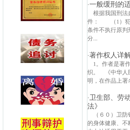
一般缓刑的
·
根据我国刑法
件： （1）犯
条件不执行原判
分...
著作权人详
·
1。作者是著
织。 《中华人
明，在作品上署名
卫生部、劳
·
法》
（６０）卫防
的身体健康、不