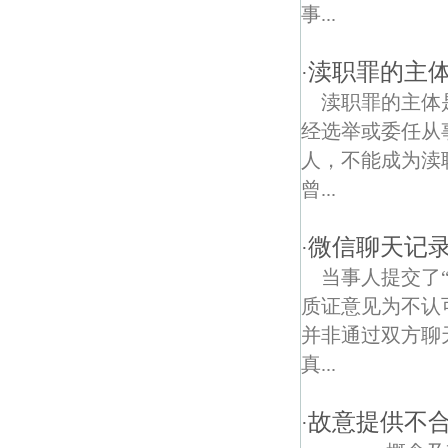
河路道债权债务律师
事...
龙蟠里债权债务律师
渎职罪的主
·
幕府西路债权债务律师
渎职罪的主体
经选举或委任从
东井新村债权债务律师
人，不能成为渎
湖南路债权债务律师
曾...
教工新村债权债务律师
微信聊天记
·
金陵二村债权债务律师
当事人提交了
质证意见为不认
小市新村债权债务律师
并非通过双方聊
江东街道债权债务律师
真...
南京江南水师学堂债权债务律师
故意提供不
·
清江门债权债务律师