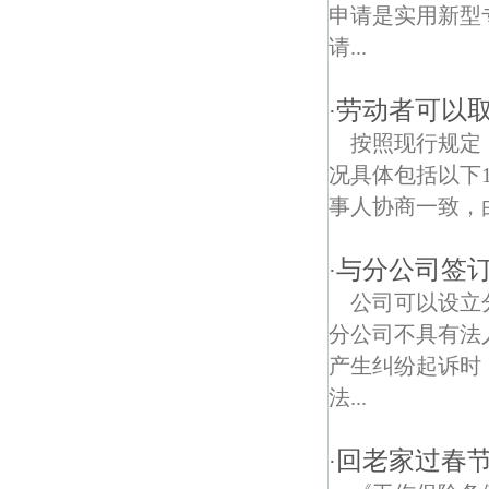
中城债权债务律师
申请是实用新型
请...
庐山路债权债务律师
莲花嘉园债权债务律师
劳动者可以取
·
按照现行规定
河北村债权债务律师
况具体包括以下
乐山路债权债务律师
事人协商一致，
阿里山路债权债务律师
与分公司签
·
南京绿博园债权债务律师
公司可以设立
分公司不具有法
清荷园北园债权债务律师
产生纠纷起诉时
积善债权债务律师
法...
凤栖苑债权债务律师
回老家过春
·
莲花村债权债务律师