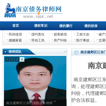
首页
债权常识
债的履行
债的担保
民间借贷
违约责任
损害赔偿
工程欠款
破产
婚姻家庭
劳动工伤
房产纠纷
医疗事故
交通
律师团队
>>
南京建邺区江东
1
2
3
4
南京
南京建邺区江东
询，处理建邺区
纠纷，代理建邺
护合法权益。
南京建邺区江东门债权债务律师