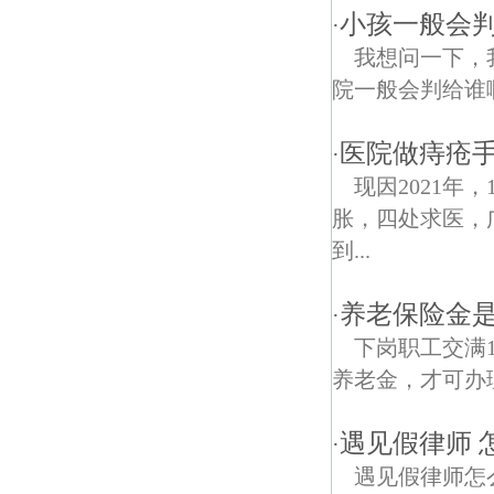
小孩一般会判
·
我想问一下，
院一般会判给谁
医院做痔疮
·
现因2021年
胀，四处求医，
到...
养老保险金
·
下岗职工交满
养老金，才可办
遇见假律师 
·
遇见假律师怎