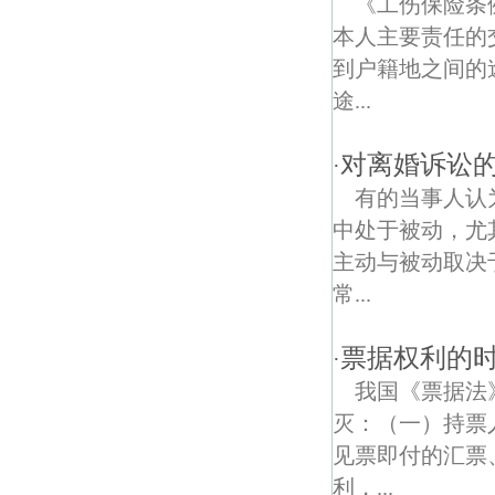
《工伤保险条
本人主要责任的
艺苑债权债务律师
到户籍地之间的
白鹭村债权债务律师
途...
对离婚诉讼
·
有的当事人认
中处于被动，尤
主动与被动取决
常...
票据权利的
·
我国《票据法
灭：（一）持票
见票即付的汇票
利，...