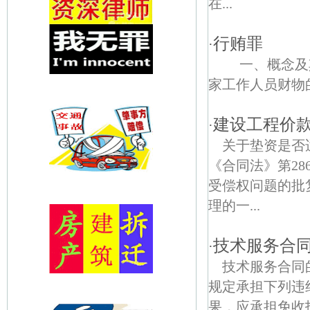
在...
行贿罪
·
一、概念及其
家工作人员财物的
建设工程价
·
关于垫资是否
《合同法》第2
受偿权问题的批
理的一...
技术服务合
·
技术服务合同
规定承担下列违
果，应承担免收