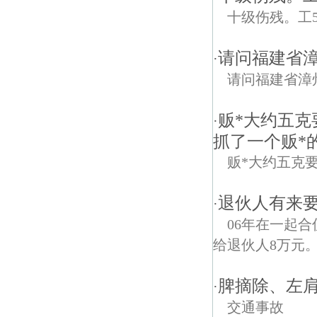
十级伤残。工
请问福建省
·
请问福建省漳
贩*大约五克
·
抓了一个贩*
贩*大约五克
退伙人有来要
·
06年在一起
给退伙人8万元
脾摘除、左
·
交通事故