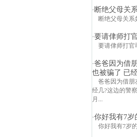
断绝父母关
·
断绝父母关系
要请侓师打
·
要请侓师打官
爸爸因为借朋
·
也被骗了 已经
爸爸因为借朋
经几?这边的警
月...
你好我有7
·
你好我有7岁