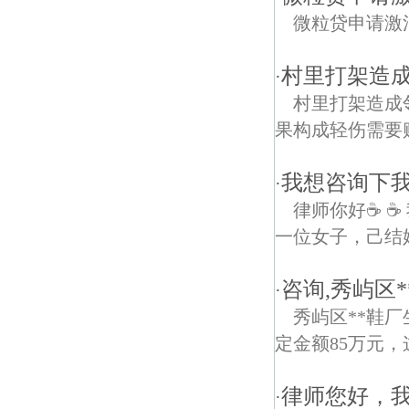
微粒贷申请激
村里打架造成
·
村里打架造成
果构成轻伤需要赔偿多
我想咨询下
·
律师你好☕ 
一位女子，己结婚
咨询,秀屿区*
·
秀屿区**鞋厂
定金额85万元
律师您好，我
·