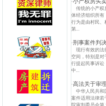
小产权房买
·
传统的小产权
体经济组织所有
行为是由村民、
第...
刑事案件判
·
现行有效的法
空间，特别是对
行提起民事诉讼
中...
高法关于审
·
中华人民共和
案件适用法律若
院审判委员会第