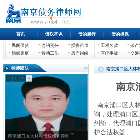
首页
债权常识
债的履行
债的担保
民间借贷
违约责任
损害赔偿
工程欠款
破产
婚姻家庭
劳动工伤
房产纠纷
医疗事故
交通
律师团队
>>
南京浦口区大林
1
2
3
4
南京
南京浦口区大林
询，处理浦口区
纠纷，代理浦口
护合法权益。
南京浦口区大林村债权债务律师