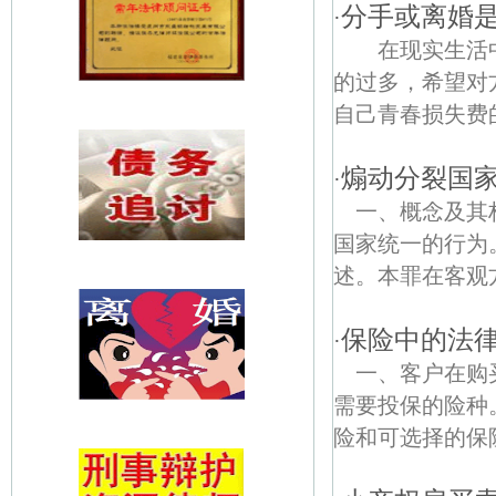
分手或离婚
·
在现实生活中
的过多，希望对
自己青春损失费的
煽动分裂国
·
一、概念及其
国家统一的行为
述。本罪在客观
保险中的法
·
一、客户在购
需要投保的险种
险和可选择的保险