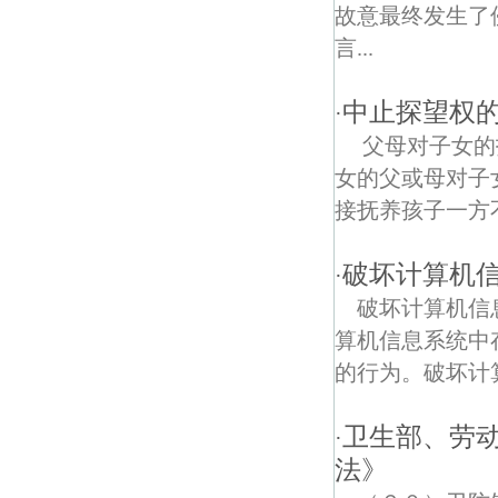
高丽债权债务律师
故意最终发生了
言...
青山村债权债务律师
龙虎巷债权债务律师
中止探望权
·
父母对子女的
求雨山债权债务律师
女的父或母对
汤泉债权债务律师
接抚养孩子一方不
大林村债权债务律师
破坏计算机
·
白马债权债务律师
破坏计算机信
算机信息系统中
珍珠泉风景区债权债务律师
的行为。破坏计算
解放桥村债权债务律师
卫生部、劳
·
十里村债权债务律师
法》
浦口泰山寺债权债务律师