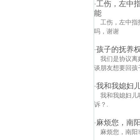
工伤，左中指
·
能
工伤，左中指
吗，谢谢
孩子的抚养权
·
我们是协议离
谈朋友想要回孩
我和我媳妇
·
我和我媳妇儿
诉？.
麻烦您，南
·
麻烦您，南阳