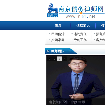
首页
债权常识
债
民间借贷
违约责任
损害
婚姻家庭
劳动工伤
房产
律师团队
1
2
3
4
南京六合区中山债权债务律师