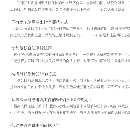
“合同”主要是指受法律保护的各类经济合同，如供销合同、借贷合同等。
上特征，即构成合同诈骗罪。合同诈骗罪有以下特点：一，行为人有非法占...
国有土地使用权出让有哪些方式
·
以出让方式取得土地使用权进行房地产开发的，转让房地产时，应当符合下
部土地使用权出让金，并取得土地使用权证书； （2）按照出让合同约定进行
专利侵权合法来源抗辩
·
援引“合法来源抗辩”需要同时满足两个条件，一是侵权人确实对被控侵权产
二是侵权人可以证明被控侵权产品的合法来源。对于“不知情”来说，很难要求侵权
网络时代涉枪犯罪的特点
·
一是公民的法制观念淡薄，法律意识不强，对涉枪行为的违法性认识不足。
持有枪支的目的在于个人欣赏，没有实施其他犯罪的犯罪动机，甚至不知道无证持
我国法律对涉港澳案件的管辖有何特殊规定？
·
最高人民法院《关于审理涉港澳经济纠纷若干问题的解答》第2条第5款规定
生、变更、消灭和诉讼标的物均不在内地的，当事人按照书面协议向人民法院起诉
劳动争议仲裁中的证据认定
·