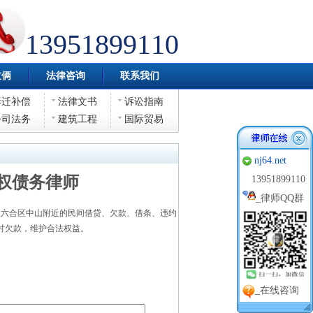
13951899110
伎俩
法律咨询
联系我们
拆迁补偿
法律文书
诉讼指南
公司法务
建筑工程
国际贸易
nj64.net
权债务律师
13951899110
_
律师QQ群
六合区中山附近的民间借贷、欠款、借条、违约
讨欠款，维护合法权益。
_在线咨询