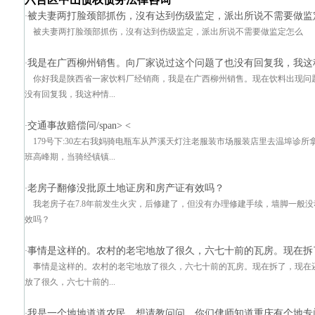
被夫妻两打脸颈部抓伤，沒有达到伤级监定，派出所说不需要做监
·
被夫妻两打脸颈部抓伤，沒有达到伤级监定，派出所说不需要做监定怎么
我是在广西柳州销售。向厂家说过这个问题了也没有回复我，我这
·
你好我是陕西省一家饮料厂经销商，我是在广西柳州销售。现在饮料出现问
没有回复我，我这种情...
交通事故赔偿问/span> <
·
179号下:30左右我妈骑电瓶车从芦溪天灯注老服装市场服装店里去温埠诊
班高峰期，当骑经镇镇...
老房子翻修没批原土地证房和房产证有效吗？
·
我老房子在7.8年前发生火灾，后修建了，但没有办理修建手续，墙脚一般
效吗？
事情是这样的。农村的老宅地放了很久，六七十前的瓦房。现在拆了
·
事情是这样的。农村的老宅地放了很久，六七十前的瓦房。现在拆了，现在还
放了很久，六七十前的...
我是一个地地道道农民，想请教问问，你们侓师知道重庆有个地专
·