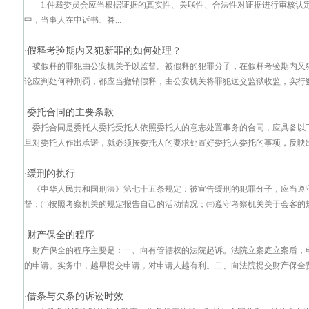
1.仲裁委员会应当根据证据的真实性、关联性、合法性对证据进行审核
中，当事人在申诉书、答...
假释考验期内又犯新罪的如何处理？
·
被假释的罪犯由公安机关予以监督。被假释的犯罪分子，在假释考验期内又
论应判处何种刑罚，都应当撤销假释，由公安机关将罪犯送交监狱收监，实行数罪
委托合同的主要条款
·
委托合同是委托人委托受托人依照委托人的意志处置事务的合同，应具备
旦对委托人作出承诺，就必须按委托人的要求处置好委托人委托的事项，反映出其
缓刑的执行
·
《中华人民共和国刑法》第七十五条规定：被宣告缓刑的犯罪分子，应当遵
督；㈡按照考察机关的规定报告自己的活动情况；㈢遵守考察机关关于会客的规定
财产保全的程序
·
财产保全的程序主要是：一、向有管辖权的法院起诉。法院立案庭立案后，
的申请。实务中，越早提交申请，对申请人越有利。二、向法院提交财产保全费用
借条与欠条的诉讼时效
·