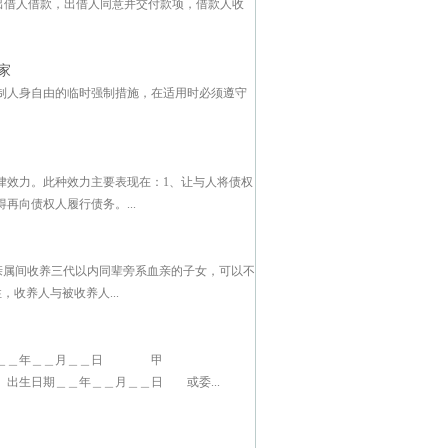
出借人借款，出借人同意并交付款项，借款人收
家
制人身自由的临时强制措施，在适用时必须遵守
律效力。此种效力主要表现在：1、让与人将债权
向债权人履行债务。...
，亲属间收养三代以内同辈旁系血亲的子女，可以不
，收养人与被收养人...
＿＿年＿＿月＿＿日 甲
＿年＿＿月＿＿日 或委...