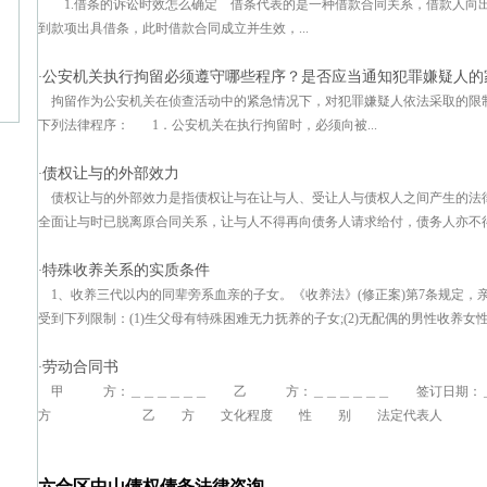
1.借条的诉讼时效怎么确定 借条代表的是一种借款合同关系，借款人向
到款项出具借条，此时借款合同成立并生效，...
公安机关执行拘留必须遵守哪些程序？是否应当通知犯罪嫌疑人的
·
拘留作为公安机关在侦查活动中的紧急情况下，对犯罪嫌疑人依法采取的限
下列法律程序： 1．公安机关在执行拘留时，必须向被...
债权让与的外部效力
·
债权让与的外部效力是指债权让与在让与人、受让人与债权人之间产生的法
全面让与时已脱离原合同关系，让与人不得再向债务人请求给付，债务人亦不得再
特殊收养关系的实质条件
·
1、收养三代以内的同辈旁系血亲的子女。《收养法》(修正案)第7条规定
受到下列限制：(1)生父母有特殊困难无力抚养的子女;(2)无配偶的男性收养女性
劳动合同书
·
甲 方：＿＿＿＿＿＿ 乙 方：＿＿＿＿＿＿ 签订日期：
方 乙 方 文化程度 性 别 法定代表人 出生日期＿
六合区中山债权债务法律咨询