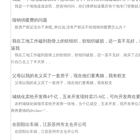
我是一个地地道道农民，想咨询问问，你们侓师知道重庆有个地专门管教娃
报销供暖费的问题
·
新房产权证没办下来呢,,单位说,没有产权证不给报销供暖费怎么办？
我在工地工作磕到肋骨上的软组织，软组织破损，还一直不见好，
·
逼我
我在工地工作磕到肋骨上的软组织，软组织破损，还一直不见好，就买了点
行自己去上了半天班，...
父母以我的名义买了一套房子，现在他们要离婚，我有权支
·
父母以我的名义买了一套房子，现在他们要离婚，我有权支
城镇化卖给开发商4个亿，五未开发现转卖25.6亿，可向开发商在
·
农村城镇化镇领导卖给开发商一块地，当个亿成交，五未开发，现开发单位又
商再要钱吗divclass="...
在邵阳出车祸，江苏苏州市太仓开公司
·
在邵阳出车祸，江苏苏州市太仓开公司.