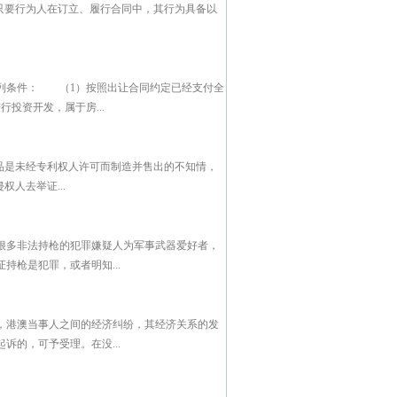
只要行为人在订立、履行合同中，其行为具备以
列条件： （1）按照出让合同约定已经支付全
投资开发，属于房...
品是未经专利权人许可而制造并售出的不知情，
人去举证...
很多非法持枪的犯罪嫌疑人为军事武器爱好者，
枪是犯罪，或者明知...
，港澳当事人之间的经济纠纷，其经济关系的发
的，可予受理。在没...