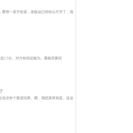
上，费用一直不给退，老板说已经转让不开了，现
利息2.5分。对方有偿还能为。看能否要回
了
在也没有个叛逆结果。嗯，我想真呀就是。这这