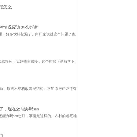
定怎么
种情况应该怎么办谢
题，好多饮料都漏了。向厂家说过这个问题了也
所拿感冒药，我妈骑车很慢，这个时候正是放学下
没动，原砖木结构改混泥结构。不知原房产证还有
，现在还能办吗san
能办吗san您好，事情是这样的。农村的老宅地
门