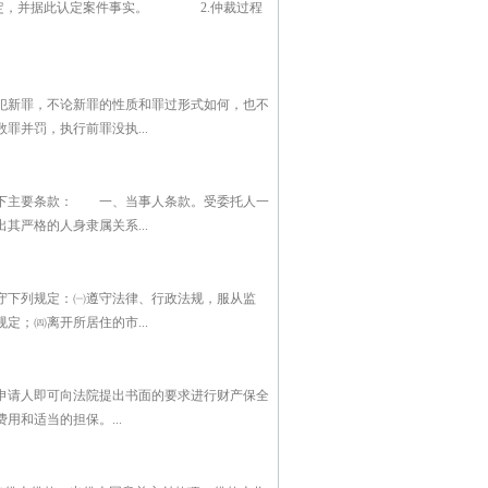
认定，并据此认定案件事实。 2.仲裁过程
犯新罪，不论新罪的性质和罪过形式如何，也不
并罚，执行前罪没执...
以下主要条款： 一、当事人条款。受委托人一
严格的人身隶属关系...
守下列规定：㈠遵守法律、行政法规，服从监
；㈣离开所居住的市...
申请人即可向法院提出书面的要求进行财产保全
和适当的担保。...