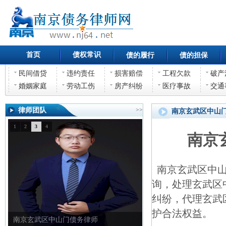
首页
债权常识
债的履行
债的担保
民间借贷
违约责任
损害赔偿
工程欠款
破产
婚姻家庭
劳动工伤
房产纠纷
医疗事故
交通
律师团队
>>
南京玄武区中山
1
2
3
4
南京
南京玄武区中山
询，处理玄武区
纠纷，代理玄武
护合法权益。
南京玄武区中山门债务律师