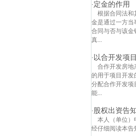
阳光嘉园债权债务律师
定金的作用
·
根据合同法和
唱经楼债权债务律师
金是通过一方当
蒋王庙债权债务律师
合同与否与该金
真...
曹后债权债务律师
南京音乐台债权债务律师
以合开发项
·
合作开发房地
东方城债权债务律师
的用于项目开发
钟山风景区债权债务律师
分配合作开发项
能...
聚宝山债权债务律师
总统府债权债务律师
股权出资告
·
本人（单位）
北京东路债权债务律师
经仔细阅读本告知
锁金村债权债务律师