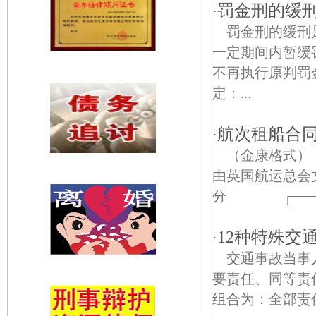
罚金刑的缓
·
罚金刑的缓刑
一定期间内暂缓
不再执行原判罚
定：...
航次租船合
·
（金康格式
由英国航运总
分 ┌──────
12种特殊交
·
交通事故当事
要责任、同等
组合为：全部责任