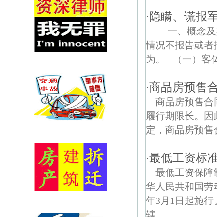
隐瞒、谎报
·
一、概念及其
情况不报告或者
为。 （一）客体.
商品房预售
·
商品房预售合
履行期限长。因
定，商品房预售
最低工资标
·
最低工资保障
华人民共和国劳动和
年3月1日起施
辖...