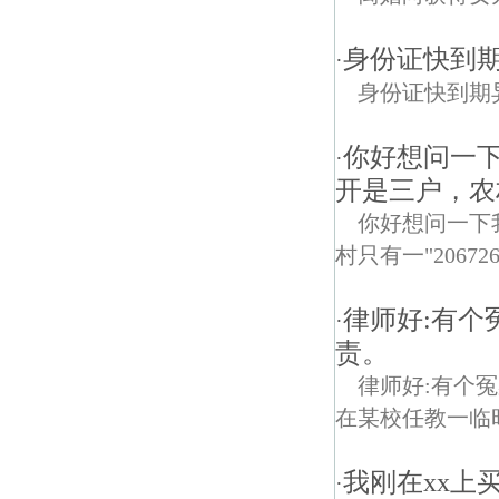
身份证快到
·
身份证快到期
你好想问一
·
开是三户，农
你好想问一下
村只有一"2067
律师好:有
·
责。
律师好:有个
在某校任教一临时
我刚在xx上
·