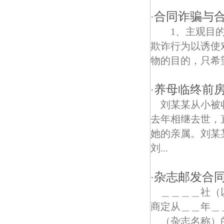
合同诈骗与
·
观音门债权债务律师
1、主观目的
沧波村债权债务律师
欺诈行为以诱使
物的目的，只希望
养母临终前
·
刘某某从小被
去年相继去世，
她的亲属。刘某
刘...
杂志邮发合
·
＿＿＿＿社（
商定从＿＿年＿
＿（杂志名称）