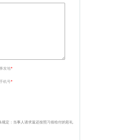
<事发地
*
<手机号
*
条规定：当事人请求返还按照习俗给付的彩礼