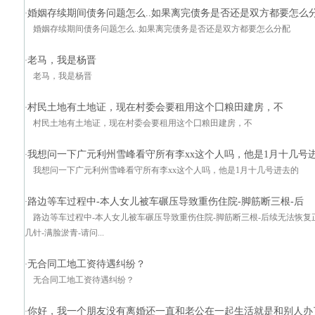
婚姻存续期间债务问题怎么..如果离完债务是否还是双方都要怎么
·
婚姻存续期间债务问题怎么..如果离完债务是否还是双方都要怎么分配
老马，我是杨晋
·
老马，我是杨晋
村民土地有土地证，现在村委会要租用这个囗粮田建房，不
·
村民土地有土地证，现在村委会要租用这个囗粮田建房，不
我想问一下广元利州雪峰看守所有李xx这个人吗，他是1月十几号
·
我想问一下广元利州雪峰看守所有李xx这个人吗，他是1月十几号进去的
路边等车过程中-本人女儿被车碾压导致重伤住院-脚筋断三根-后
·
路边等车过程中-本人女儿被车碾压导致重伤住院-脚筋断三根-后续无法恢复
几针-满脸淤青-请问...
无合同工地工资待遇纠纷？
·
无合同工地工资待遇纠纷？
你好，我一个朋友没有离婚还一直和老公在一起生活就是和别人办
·