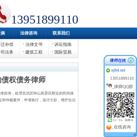
13951899110
伎俩
法律咨询
联系我们
拆迁补偿
法律文书
诉讼指南
公司法务
建筑工程
国际贸易
nj64.net
的债权债务律师
13951899110
_
律师QQ群
律咨询，处理玄武区钟山风景区附近的民间借
讼和仲裁案件，申请执行，追讨欠款，维护合法
_在线咨询