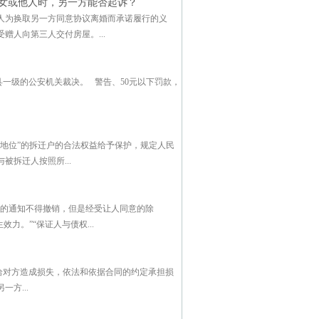
女或他人时，另一方能否起诉？
人为换取另一方同意协议离婚而承诺履行的义
人向第三人交付房屋。...
一级的公安机关裁决。 警告、50元以下罚款，
地位”的拆迁户的合法权益给予保护，规定人民
拆迁人按照所...
让的通知不得撤销，但是经受让人同意的除
力。”“保证人与债权...
给对方造成损失，依法和依据合同的约定承担损
方...