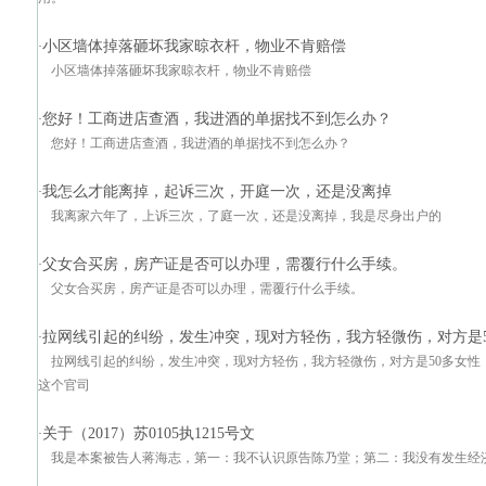
小区墙体掉落砸坏我家晾衣杆，物业不肯赔偿
·
小区墙体掉落砸坏我家晾衣杆，物业不肯赔偿
您好！工商进店查酒，我进酒的单据找不到怎么办？
·
您好！工商进店查酒，我进酒的单据找不到怎么办？
我怎么才能离掉，起诉三次，开庭一次，还是没离掉
·
我离家六年了，上诉三次，了庭一次，还是没离掉，我是尽身出户的
父女合买房，房产证是否可以办理，需覆行什么手续。
·
父女合买房，房产证是否可以办理，需覆行什么手续。
拉网线引起的纠纷，发生冲突，现对方轻伤，我方轻微伤，对方是
·
拉网线引起的纠纷，发生冲突，现对方轻伤，我方轻微伤，对方是50多女性，
这个官司
关于（2017）苏0105执1215号文
·
我是本案被告人蒋海志，第一：我不认识原告陈乃堂；第二：我没有发生经