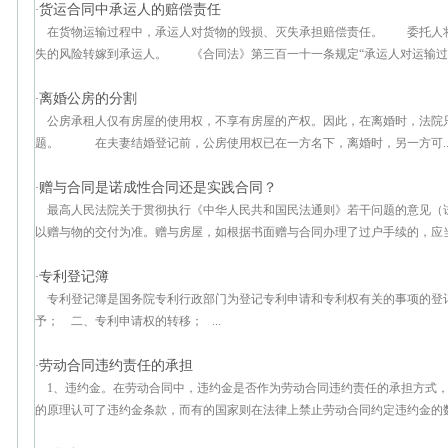
货运合同中承运人的赔偿责任
·
在货物运输过程中，承运人对货物的毁损、灭失承担赔偿责任。 委托人
失的风险转嫁到承运人。 《合同法》第三百一十一条规定“承运人对运输过程
离婚公房的分割
·
公房承租人仅有房屋的使用权，不享有房屋的产权。因此，在离婚时，法院
题。 在夫妻结婚登记前，公房使用权已在一方名下，离婚时，另一方可..
赠与合同是诺成性合同还是实践合同？
·
最高人民法院关于贯彻执行《中华人民共和国民法通则》若干问题的意见（
以赠与物的交付为准。赠与房屋，如根据书面赠与合同办理了过户手续的，应当认
专利登记簿
·
专利登记簿是国务院专利行政部门为登记专利申请和专利权有关的事项的登
予； 二、专利申请权的转移； ...
劳动合同违约责任的承担
·
1、违约金。在劳动合同中，违约金是否作为劳动合同违约责任的承担方式
的原理认可了违约金条款，而有的国家则在法律上禁止劳动合同约定违约金的数额