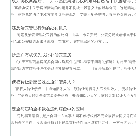
双方协议离婚后，一方不愿按离婚协议约定将自己名下房屋赠与子
·
离婚协议中关于房屋赠与的约定并不构成一般意义上的赠与合同。这是赠与
务。这类离婚协议中双方主要义务表现为，受赠人配合赠与人办理协议离婚，受赠
违反治安管理行为的处罚机关
·
对违反治安管理处罚行为的处罚，由县、市公安局、公安分局或者相当于县
可以由公安机关派出所裁决；在农村，没有派出所的地方，...
拆迁户有权优先取得补偿安置房
·
《关于审理商品房买卖合同纠纷案件适用法律若干问题的解释》对处于“弱势
法院应该支持拆迁户优先取得补偿安置房屋。 《司法解释》规定，拆迁人与被
债权转让后应当这么通知债务人？
·
“债权人转让债权，未通知债务人的，该转让对债务人不发生效力。债权转
外。”“债权人转让全部或者部分债权，未通知保证人的，该转让对保证人不发生效
定金与违约金条款在违约赔偿中的应用
·
违约损害赔偿，是指合同一方当事人因不履行或者不完全履行合同义务而
害赔偿的责任。损害赔偿原则上仅具有补偿性而不具有惩罚性。一方违约后，另一