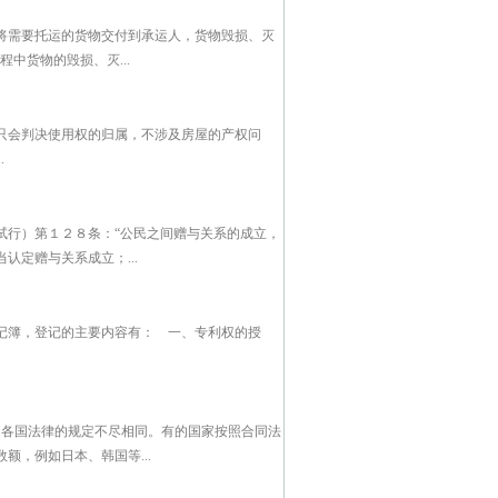
将需要托运的货物交付到承运人，货物毁损、灭
中货物的毁损、灭...
只会判决使用权的归属，不涉及房屋的产权问
.
试行）第１２８条：“公民之间赠与关系的成立，
定赠与关系成立；...
记簿，登记的主要内容有： 一、专利权的授
，各国法律的规定不尽相同。有的国家按照合同法
，例如日本、韩国等...