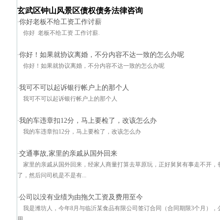
玄武区钟山风景区债权债务法律咨询
你好老板不给工资工作讨薪
·
你好 老板不给工资 工作讨薪.
你好！如果就协议离婚，不分内容不达一致的怎么办呢
·
你好！如果就协议离婚，不分内容不达一致的怎么办呢
我可不可以起诉银行帐户上的那个人
·
我可不可以起诉银行帐户上的那个人
我的车违章扣12分，马上要检了，改该怎么办
·
我的车违章扣12分，马上要检了，改该怎么办
交通事故,家里的亲戚从国外回来
·
家里的亲戚从国外回来，经家人商量打算去草原玩，正好舅舅有事走不开，
了，然后问司机是不是有...
公司以没有业绩为由拖欠工资及费用至今
·
我是潍坊人，今年8月与临沂某食品有限公司签订合同（合同期限3个月），
用。