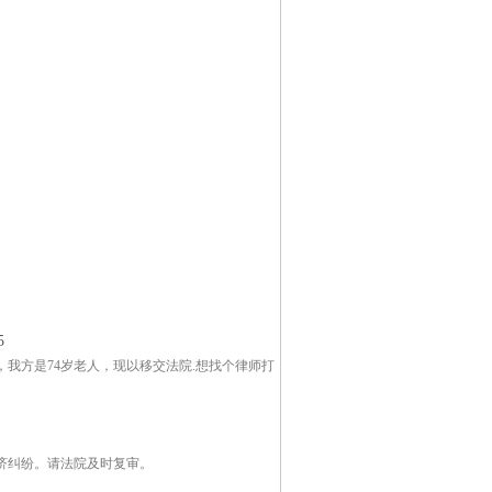
5
我方是74岁老人，现以移交法院.想找个律师打
济纠纷。请法院及时复审。