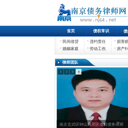
首页
债权常识
债
民间借贷
违约责任
损害
婚姻家庭
劳动工伤
房产
律师团队
1
2
3
4
南京玄武区钟山风景区债权债务律师