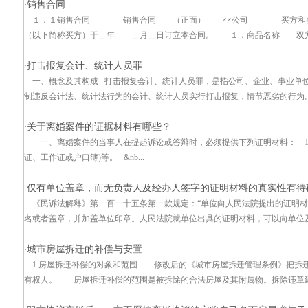
销售合同
·
１．１销售合同 销售合同 （正面） ××公司 买方和卖
（以下简称买方）于＿年 ＿月＿日订立本合同。 １．商品名称 双方同
打击报复会计、统计人员罪
·
一、概念及其构成 打击报复会计、统计人员罪，是指公司、企业、事业单
制违反会计法、统计法行为的会计、统计人员实行打击报复，情节恶劣的行为。&n
关于离婚案件的证据材料有哪些？
·
一、离婚案件的当事人在提起诉讼或答辩时，必须提供下列证明材料： 1
证、工作证或户口簿)等。 &nb...
仅有单位盖章，而无负责人及经办人签字的证明材料的真实性有待
·
《民诉法解释》第一百一十五条第一款规定：“单位向人民法院提出的证明
名或者盖章，并加盖单位印章。人民法院就单位出具的证明材料，可以向单位及制
城市房屋拆迁的补偿与安置
·
1.房屋拆迁补偿的对象和范围 修改后的《城市房屋拆迁管理条例》把拆
有权人。 房屋拆迁补偿的范围是被拆除的合法房屋及其附属物。拆除违章建筑