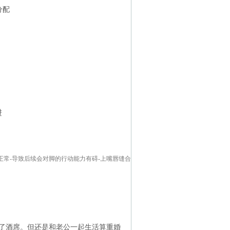
分配
进
正常-导致后续会对脚的行动能力有碍-上嘴唇缝合
了酒席。但还是和老公一起生活算重婚