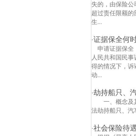
孙家边债权债务律师
失的，由保险公
超过责任限额的
柘塘债权债务律师
生...
无想山森林公园债权债务律师
证据保全何
·
通济街债权债务律师
申请证据保全
周园债权债务律师
人民共和国民事
得的情况下，诉
和凤镇债权债务律师
动...
白马桥东街债权债务律师
劫持船只、
·
财贸新村债权债务律师
一、概念及其
爱景线债权债务律师
法劫持船只、汽车
延安寺债权债务律师
社会保险待
·
东屏镇债权债务律师