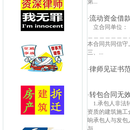
第...
流动资金借
·
立合同单位
＿＿＿＿＿＿＿
本合同共同信
三、...
律师见证书范
·
律师见证书
转包合同无
·
1.承包人非
资质的建筑施工
响承包人与发包
与...