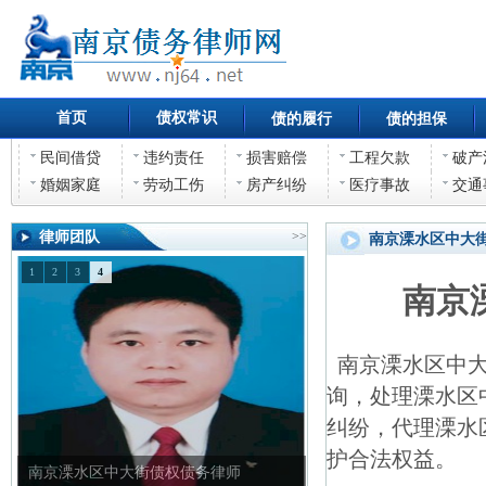
首页
债权常识
债的履行
债的担保
民间借贷
违约责任
损害赔偿
工程欠款
破产
婚姻家庭
劳动工伤
房产纠纷
医疗事故
交通
律师团队
>>
南京溧水区中大
1
2
3
4
南京
南京溧水区中大
询，处理溧水区
纠纷，代理溧水
护合法权益。
南京溧水区中大街债权债务律师