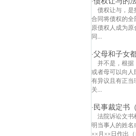
债权让与的
·
债权让与，是
庆华债权债务律师
合同将债权的全
五老村债权债务律师
原债权人成为原
同...
父母和子女都
·
并不是，根据
或者母可以向人
有异议且有正当
关...
民事裁定书
·
法院诉讼文
明当事人的姓名或
××月××日作出（×