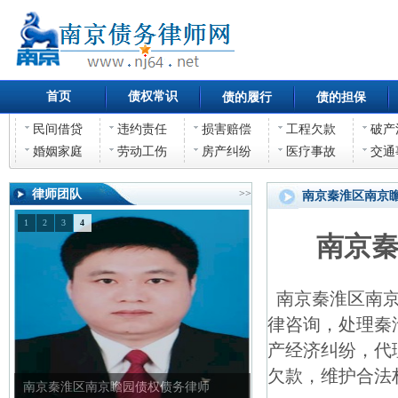
首页
债权常识
债的履行
债的担保
民间借贷
违约责任
损害赔偿
工程欠款
破产
婚姻家庭
劳动工伤
房产纠纷
医疗事故
交通
律师团队
>>
南京秦淮区南京
1
2
3
4
南京
南京秦淮区南京
律咨询，处理秦
产经济纠纷，代
欠款，维护合法
南京秦淮区南京瞻园债权债务律师