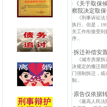
《关于取保
·
察院决定取保
《刑事诉讼法
执行。但是，1
关工作衔接受到
序...
拆迁补偿安
·
《城市房屋拆
决规定的搬迁期
门强制拆迁，或
制...
原告仅依据
·
《最高人民法