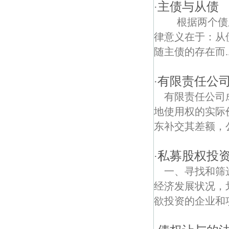
江南贡院债权债务律师
主债与从债
·
根据两个债之
马府街债权债务律师
律意义在于：从
红花村债权债务律师
随主债的存在而..
弓箭坊债权债务律师
有限责任公
·
申家巷债权债务律师
有限责任公司
地使用权的实际
安品街债权债务律师
东补交其差额，
树德里债权债务律师
私募股权投
·
武定新村债权债务律师
一、寻找和筛
白鹭洲鹫峰寺债权债务律师
经济发展状况，
欲投资的企业和项
金泰债权债务律师
秦淮河古桥债权债务律师