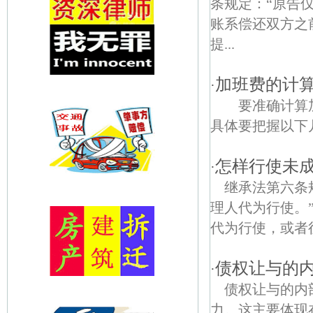
条规定：“原告
账系偿还双方之
提...
加班费的计
·
要准确计算加
具体要把握以下
怎样行使未
·
继承法第六条
理人代为行使。
代为行使，或者征
债权让与的
·
债权让与的内
力。这主要体现