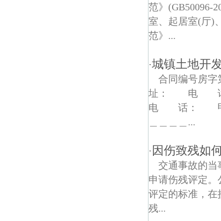
幕府山庄债权债务律师
范》(GB5009
室、起居室(厅
芝嘉花园债权债务律师
范》...
南炼新村债权债务律师
城镇土地开
·
滨江村债权债务律师
合同编号房
尧胜村债权债务律师
址： 电 
电 话： 甲
下庙村债权债务律师
＿＿＿＿...
长江村债权债务律师
因伤致残如何
·
摄山星城债权债务律师
交通事故的当
文康苑债权债务律师
申请伤残评定。
评定的标准，在
上坝村债权债务律师
残...
靖安家园债权债务律师