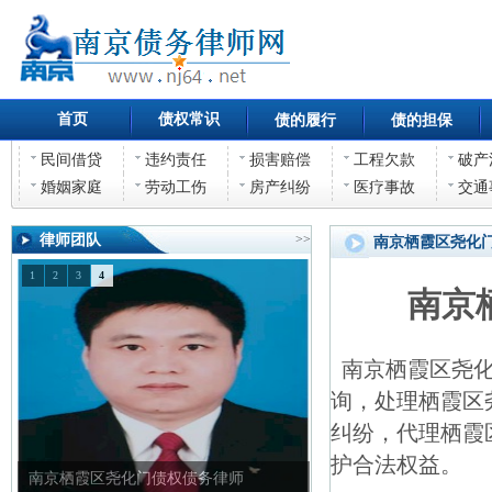
首页
债权常识
债的履行
债的担保
民间借贷
违约责任
损害赔偿
工程欠款
破产
婚姻家庭
劳动工伤
房产纠纷
医疗事故
交通
律师团队
>>
南京栖霞区尧化
1
2
3
4
南京
南京栖霞区尧化
询，处理栖霞区
纠纷，代理栖霞
护合法权益。
南京栖霞区尧化门债权债务律师