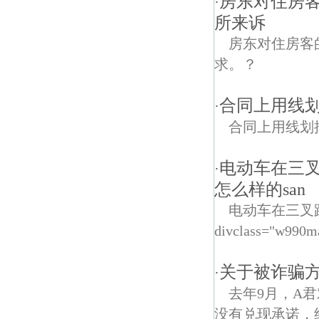
房东对住房
·
所来诉
房东对住房客
求。？
合同上用线划
·
合同上用线划
电动车在三
·
怎么样的san
电动车在三叉
divclass="w990m
关于被诈骗
·
去年9月，A
没有兑现承诺，