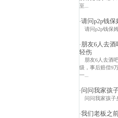
至...
请问p2p钱
·
请问p2p钱
朋友6人去
·
轻伤
朋友6人去酒
级，事后赔偿9
一...
问问我家孩
·
问问我家孩子
我们老板之
·