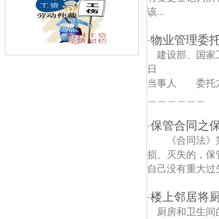
该...
物业管理委
·
建设部、国家
日 第
靖安村债权债务律师
当事人 委托方
孙庄村债权债务律师
＿＿＿＿＿＿ .
南京长江观音景区债权债务律师
保管合同之
·
万寿村债权债务律师
《合同法》第
损、灭失的，保
南京陶行知纪念馆债权债务律师
自己没有重大过失
大棚村债权债务律师
楼上邻居将
·
百水家园债权债务律师
厨房和卫生间