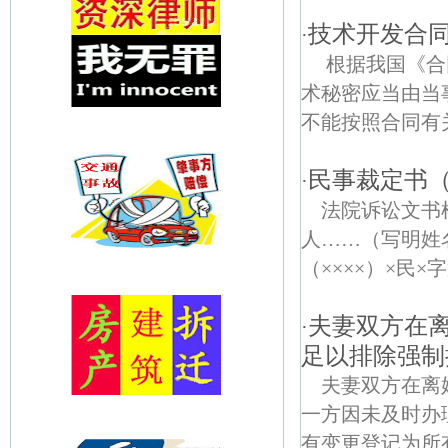
技术开发合
·
根据我国《合
术秘密应当由当
不能按照合同有
民事裁定书
·
法院诉讼文
人……（写明姓
（××××）×民×
夫妻双方在
·
足以排除强制
夫妻双方在离
一方因未及时办
有变更登记为所