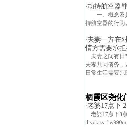
劫持航空器
·
一、概念及其
持航空器的行为。 
夫妻一方在
·
情方需要承担
夫妻之间有日
夫妻共同债务，
日常生活需要范
栖霞区尧化
老婆17点下
·
老婆17点下
divclass="w990m