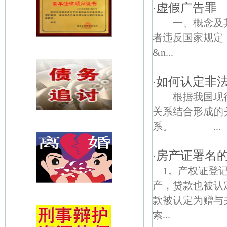
虚假广告罪
·
一、概念及其
者违反国家规定
&n...
如何认定非
·
根据我国现行
关系结合形成的
系。 ...
房产证署名
·
1。产权证登
产，贷款也被认
款被认定为赠与
索...