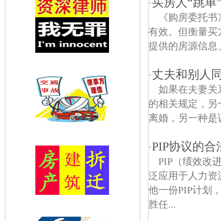
买房人“跳单
·
《购房委托书
有效。但衡量买
提供的房源信息
丈夫和别人
·
如果在夫妻关
的相关规定，
离婚，另一种是诉
PIP协议的
·
PIP（绩效
泛应用于人力资
他一份PIP计划
胜任...