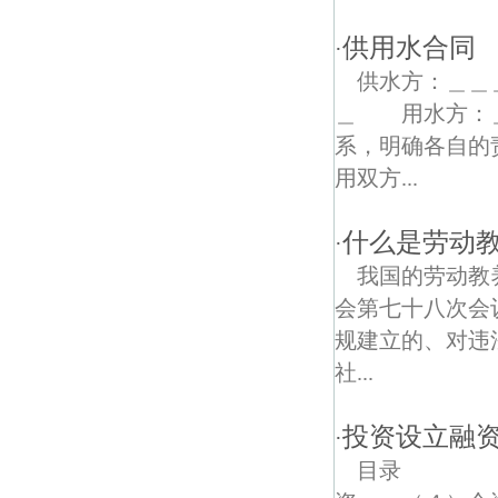
绿杨债权债务律师
供用水合同
·
牌坊债权债务律师
供水方：
邵圣债权债务律师
＿ 用水方：
系，明确各自的
天云债权债务律师
用双方...
童前债权债务律师
什么是劳动
·
白沟路债权债务律师
我国的劳动教
徒盖债权债务律师
会第七十八次会
规建立的、对违
东山公园债权债务律师
社...
上穆债权债务律师
投资设立融
·
索墅债权债务律师
目录 （１
新洲债权债务律师