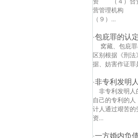
资 （４）合
营管理机构 
阜庄债权债务律师
（９）...
荷花债权债务律师
包庇罪的认
·
窝藏、包庇罪
区别根据《刑法
据、妨害作证罪
非专利发明
·
非专利发明人
自己的专利的人
计人通过艰苦的
资...
一方婚内负
·