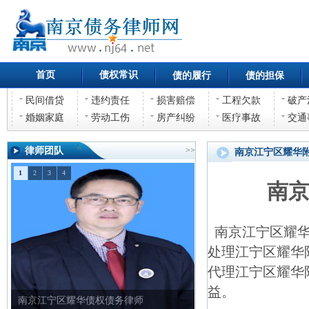
首页
债权常识
债的履行
债的担保
民间借贷
违约责任
损害赔偿
工程欠款
破产
婚姻家庭
劳动工伤
房产纠纷
医疗事故
交通
律师团队
>>
南京江宁区耀华
1
2
3
4
南
南京江宁区耀华
处理江宁区耀华
代理江宁区耀华
益。
南京江宁区耀华债权债务律师