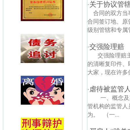
关于协议管
·
合同的双方当
合同签订地、原
级别管辖和专属
交强险理赔
·
交强险理赔主
的清晰复印件、
大家，现在许多保
虐待被监管
·
一、概念及其
管机构的监管人
为。 （一...