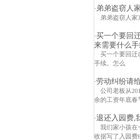
弟弟盗窃人家
·
弟弟盗窃人家
买一个要回
·
来需要什么手
买一个要回迁
手续。怎么
劳动纠纷请
·
公司老板从20
余的工资年底春节
退还入园费,
·
我们家小孩在
收据写了入园费8