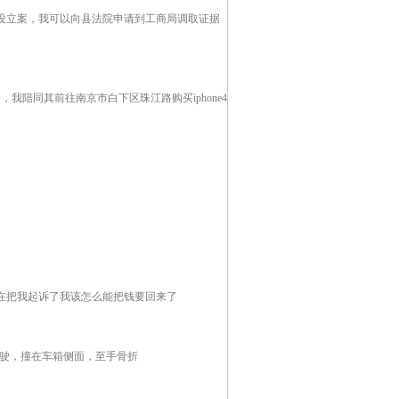
没立案，我可以向县法院申请到工商局调取证据
，我陪同其前往南京巿白下区珠江路购买iphone4
现在把我起诉了我该怎么能把钱要回来了
行驶，撞在车箱侧面，至手骨折