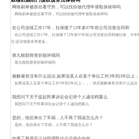
网络刷单被抓在看守所，可以找你做代理申请取保候审吗
·
网络刷单被抓在看守所，可以找你做代理申请取保候审吗
在公司连续工作17年，社保缴了12年多07年前公司没签合同和
·
在公司连续工作17年，社保缴了12年多07年前公司没签合同和缴社保，今年
注:还没领基本养老金...
第九根肋骨骨折能评残吗
·
第九根肋骨骨折能评残吗
被解雇有没有什么说法,如果说某人在某个单位工作3年到3年以上
·
如果说某人在某个单位工作3年到3年以上；，；然后被解雇有没有什么说法
我想问下关于提起民事诉讼会记录个人诚信档案么
·
我想问下关于民事诉讼会记录个人诚信档案么
是的，他后来出了车祸，人不再了我该怎么办？
·
是的，他后来出了车祸，人不再了我该怎么办？
如果工商局不让法院调取这个证据会如何
·