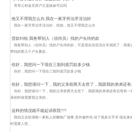
哥哥公积金买房户主是妹妹可以吗
他又不理我怎么办,我在一家牙所治牙没治好
·
我在一家牙所治牙没治好，找他，他又不理我怎么办
贷款纠纷,我爸帮别人（信待员）找的户头待的款
·
我爸帮别人（信待员）找的户头待的款，可是现在信贷员出车祸死了，我爸
帮找的那几个户头要款...
你好，我想问一下现在三胎到底罚款多少钱
·
你好，我想问一下现在三胎到底罚款多少钱
你好，我想请问一下，我的父亲前两天去世了，我跟我的弟弟还有
·
你好，我想请问一下，我的父亲前两天去世了，我跟我的弟弟还有后母有一
承的时候需要我父亲的...
这样的情况能不能起诉医院???
·
我伯父去给湖南一家私人的鞭炮厂做事‚意外被炸伤.动了很多次手术.现在身体
时需要人照...