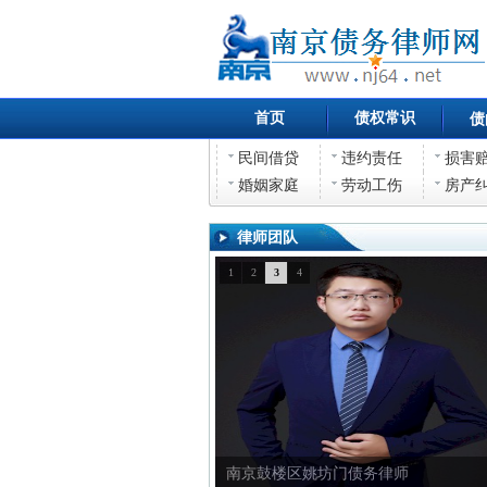
首页
债权常识
债
民间借贷
违约责任
损害
婚姻家庭
劳动工伤
房产
律师团队
1
2
3
4
南京鼓楼区姚坊门债务律师