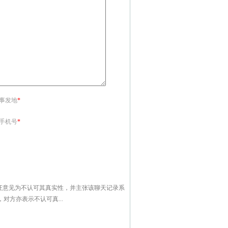
<事发地
*
<手机号
*
证意见为不认可其真实性，并主张该聊天记录系
方亦表示不认可真...