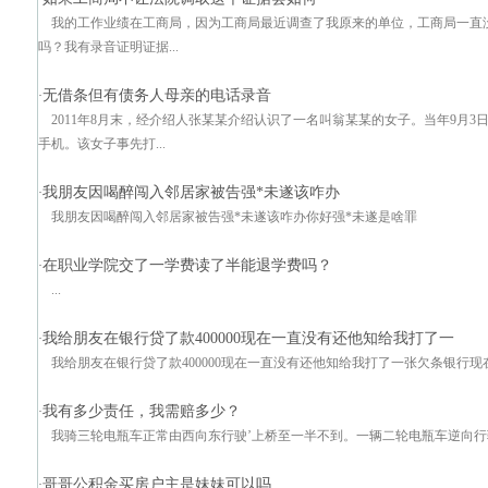
我的工作业绩在工商局，因为工商局最近调查了我原来的单位，工商局一直
吗？我有录音证明证据...
无借条但有债务人母亲的电话录音
·
2011年8月末，经介绍人张某某介绍认识了一名叫翁某某的女子。当年9月3日
手机。该女子事先打...
我朋友因喝醉闯入邻居家被告强*未遂该咋办
·
我朋友因喝醉闯入邻居家被告强*未遂该咋办你好强*未遂是啥罪
在职业学院交了一学费读了半能退学费吗？
·
...
我给朋友在银行贷了款400000现在一直没有还他知给我打了一
·
我给朋友在银行贷了款400000现在一直没有还他知给我打了一张欠条银行
我有多少责任，我需赔多少？
·
我骑三轮电瓶车正常由西向东行驶’上桥至一半不到。一辆二轮电瓶车逆向
哥哥公积金买房户主是妹妹可以吗
·