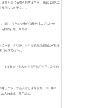
，这是我国代位继承的前提条件，也是我国代位
代位人的子女、...
讼，由被告住所地或者合同履行地人民法院管
合同履行地、合同签...
时适用的一个程序。而闭庭的意思是指庭审程序
其他诉讼参与...
 1.商标在企业名称中商号化的使用，及将他
知识产权，才会具有行业竞争力。2001年中
法人的企业，其产品如...