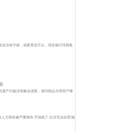
这也没啥字据，他家里也不认，现在银行找我爸
后
些遗产问题没有解决清楚，请问我去办理房产继
上大部份被严重烧伤.手指残了.生活无法自理.随