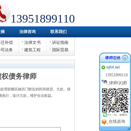
13951899110
伎俩
法律咨询
联系我们
拆迁补偿
法律文书
诉讼指南
公司法务
建筑工程
国际贸易
nj64.net
债权债务律师
13951899110
_
律师QQ群
处理鼓楼区姚坊门附近的民间借贷、欠款、借
请执行，追讨欠款，维护合法权益。
_在线咨询