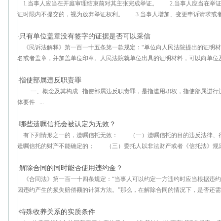
1.当事人应当在开庭审理结束前对其主张完成举证。 2.当事人应当在举
证时限内不提交的，视为放弃举证权利。 3.当事人增加、变更申诉请求或者提
只有单位盖章没有签字的证据是否可以采信
·
《民诉法解释》第一百一十五条第一款规定：“单位向人民法院提出的证明
名或者盖章，并加盖单位印章。人民法院就单位出具的证明材料，可以向单位及制
指使部属违反职责罪
·
一、概念及其构成 指使部属违反职责罪，是指滥用职权，指使部属进行违
体要件 ...
哪些遗嘱信托会被认定为无效？
·
有下列情形之一的，遗嘱信托无效： （一）遗嘱信托的目的违反法律、
遗嘱信托的财产不能确定的； （三）委托人以非法财产或者《信托法》规定不
解除合同的同时能否使用违约金？
·
《合同法》第一百一十四条规定：“当事人可以约定一方违约时应当根据违
因违约产生的损失赔偿额的计算方法。”那么，在解除合同的情况下，是否还需要
特殊收养关系的实质条件
·