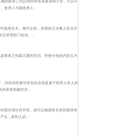
，亲属间收养三代以内同辈旁系血亲的子女，可以不
，收养人与被收养人...
约使用文本。签约之前，房屋拆迁当事人应当仔
管理部门咨询。...
同是两者之间最主要的区别。劳务分包的内容仅为
要件，但自动投案却是包括必须是基于犯罪人本人的
审查和裁判含...
向外国办理任何手续，就可以根据有关原则获得有
生，权利人必...