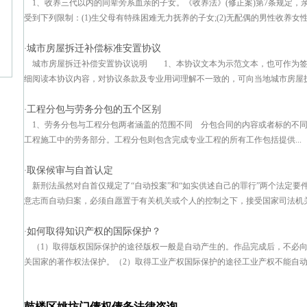
1、收养三代以内的同辈旁系血亲的子女。《收养法》(修正案)第7条规定
受到下列限制：(1)生父母有特殊困难无力抚养的子女;(2)无配偶的男性收养女性
城市房屋拆迁补偿标准安置协议
·
城市房屋拆迁补偿安置协议说明 1、本协议文本为示范文本，也可作为签
细阅读本协议内容，对协议条款及专业用词理解不一致的，可向当地城市房屋拆迁
工程分包与劳务分包的五个区别
·
1、劳务分包与工程分包两者涵盖的范围不同 分包合同的内容或者标的不
工程施工中的劳务部分。工程分包则包含完成专业工程的所有工作包括提供...
取保候审与自首认定
·
新刑法虽然对自首仅规定了“自动投案”和“如实供述自己的罪行”两个法定
意志而自动归案，必须自愿置于有关机关或个人的控制之下，接受国家司法机关的
如何取得知识产权的国际保护？
·
（1）取得版权国际保护的途径版权一般是自动产生的。作品完成后，不必
关国家的著作权法保护。（2）取得工业产权国际保护的途径工业产权不能自动产
鼓楼区姚坊门债权债务法律咨询