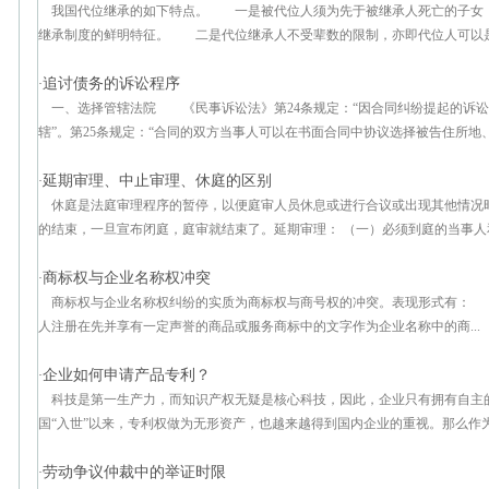
我国代位继承的如下特点。 一是被代位人须为先于被继承人死亡的子女
继承制度的鲜明特征。 二是代位继承人不受辈数的限制，亦即代位人可以是被
追讨债务的诉讼程序
·
一、选择管辖法院 《民事诉讼法》第24条规定：“因合同纠纷提起的诉
辖”。第25条规定：“合同的双方当事人可以在书面合同中协议选择被告住所地、
延期审理、中止审理、休庭的区别
·
休庭是法庭审理程序的暂停，以便庭审人员休息或进行合议或出现其他情况
的结束，一旦宣布闭庭，庭审就结束了。延期审理： （一）必须到庭的当事人和
商标权与企业名称权冲突
·
商标权与企业名称权纠纷的实质为商标权与商号权的冲突。表现形式有：
人注册在先并享有一定声誉的商品或服务商标中的文字作为企业名称中的商...
企业如何申请产品专利？
·
科技是第一生产力，而知识产权无疑是核心科技，因此，企业只有拥有自主的
国“入世”以来，专利权做为无形资产，也越来越得到国内企业的重视。那么作为
劳动争议仲裁中的举证时限
·