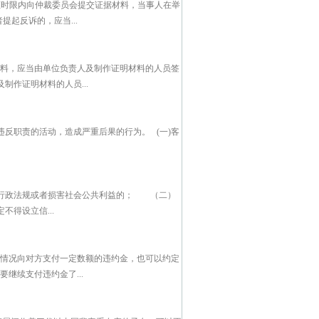
证时限内向仲裁委员会提交证据材料，当事人在举
起反诉的，应当...
材料，应当由单位负责人及制作证明材料的人员签
作证明材料的人员...
反职责的活动，造成严重后果的行为。 (一)客
行政法规或者损害社会公共利益的； （二）
得设立信...
约情况向对方支付一定数额的违约金，也可以约定
继续支付违约金了...