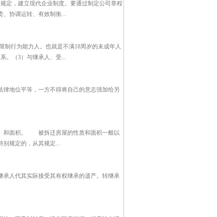
的规定，建立现代企业制度。要通过制定公司章程
协调运转、有效制衡...
限制行为能力人。也就是不满18周岁的未成年人
。（3）与继承人、受...
法律地位平等，一方不得将自己的意志强加给另
同）和面积。 被拆迁房屋的性质和面积一般以
规定的，从其规定...
继承人代其实际接受其有权继承的遗产。转继承