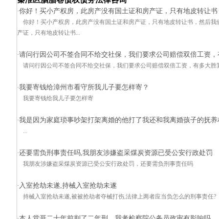
你好！买小产权房，此房产没有国土证和房产证，只有地皮转让书，
·
你好！买小产权房，此房产没有国土证和房产证，只有地皮转让书，然后我们
产证，只有地皮转让书...
请问行因公司不签合同不给交社保，我们要求公司赔偿双倍工资，
·
请问行因公司不签合同不给交社保，我们要求公司赔偿双倍工资，有多大胜
我要寄钱给漳州市看守所我儿子要怎样寄？
·
我要寄钱给我儿子要怎样寄
我是因为家庭琐事吵架打架离婚的他打了我还和我离婚孩子的抚养
·
...
还要需负刑事责任吗,我朋友涉嫌盗采煤炭资源已受公安行政处罚
·
我朋友涉嫌盗采煤炭资源已受公安行政处罚，还要需负刑事责任吗
入室抢劫未遂,持械入室抢劫未遂
·
持械入室抢劫未遂,被被抢劫者夺械打伤,法律上两者应当负怎么的刑事责任?
本人堂哥二十年前判了二年刑，我考检察院公务员政审有影响吗
·