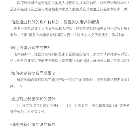
医疗过错司法鉴定是司法鉴定人运用科学技术和知识，对医疗纠纷诉讼中
是否存在过错及过错与患者损害后果之间的关系及其程度进行鉴别和判断，并..
借款通过配偶的账户转账的，应视为夫妻共同债务
·
夫妻一方是以其个人名义向债权人借款，但该笔借款经由夫妻另一方银行账
参与，依据“债务人就婚姻存续期间夫妻一方以个人名义所负债务主张权利的，应
医疗纠纷诉讼中的技巧
·
法律实务中，往往患者得到的是不公正的鉴定结论，然后才请律师参与诉讼
论，患者方在鉴定中的失利将给诉讼带来很大的困难，确须付出很大的努力才有可
如何确定劳动合同期限？
·
确定劳动合同期限除了坚持劳动合同订立的原则外，还要掌握这样两
则。 &...
企业商业秘密保护的设计
·
1、分类管理与分级管理并行 (1)、分类管理：可以借鉴政府部门文件
进行分类，对相关文件...
债转股新公司的设立条件
·