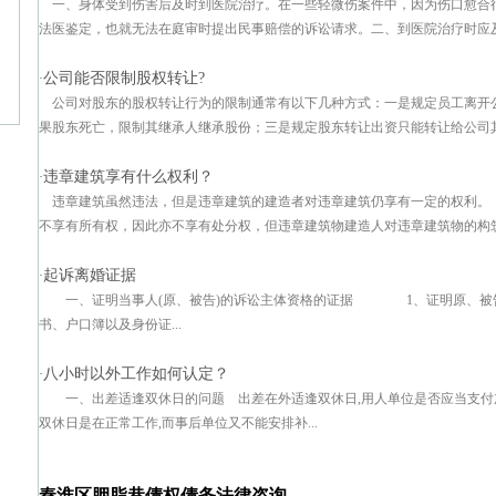
一、身体受到伤害后及时到医院治疗。在一些轻微伤案件中，因为伤口愈合
法医鉴定，也就无法在庭审时提出民事赔偿的诉讼请求。二、到医院治疗时应及时
公司能否限制股权转让?
·
公司对股东的股权转让行为的限制通常有以下几种方式：一是规定员工离开
果股东死亡，限制其继承人继承股份；三是规定股东转让出资只能转让给公司其他
违章建筑享有什么权利？
·
违章建筑虽然违法，但是违章建筑的建造者对违章建筑仍享有一定的权利。
不享有所有权，因此亦不享有处分权，但违章建筑物建造人对违章建筑物的构筑材
起诉离婚证据
·
一、证明当事人(原、被告)的诉讼主体资格的证据 1、证明原、被告
书、户口簿以及身份证...
八小时以外工作如何认定？
·
一、出差适逢双休日的问题 出差在外适逢双休日,用人单位是否应当支付加
双休日是在正常工作,而事后单位又不能安排补...
秦淮区胭脂巷债权债务法律咨询