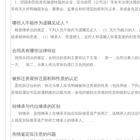
1、经国务院批准实施债转股的企业，应当按照《公司法》等有关法律法规
等有关文件明确股东会、董事会、监事会和经理层的权利与义务，形成各负其责、
哪些人不能作为遗嘱见证人？
·
根据继承法的规定，下列人员不能作为遗嘱见证人：（l）无行为能力的人，
或者精神病患者。（2）继承人、受遗赠人。这些人和遗嘱人有着直接的利害关系
合同具有哪些法律特征
·
按照合同法的规定，合同法的原则主要有以下五项： 第一，合同当事人的
一方。 第二，当事人依法享有自愿订立合同的权...
被拆迁房屋拆迁面积和性质的认定
·
委托拆迁估价的，拆迁当事人应当明确被拆迁房屋的性质（包括用途，下
房屋权属证书及权属档案的记载为准；各地对被拆迁房屋的性质和面积认定有特别
转继承与代位继承的区别
·
转继承，是指继承人在继承开始后实际接受遗产前死亡，该继承人的法定
人就是实际接受遗产的死亡继承人的继承人。 ...
伤情鉴定应注意的问题
·