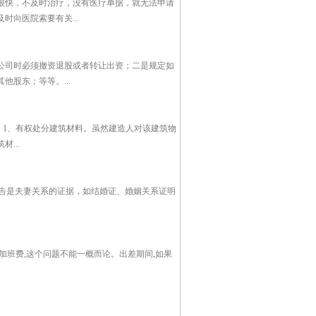
很快，不及时治疗，没有医疗单据，就无法申请
向医院索要有关...
公司时必须撤资退股或者转让出资；二是规定如
股东；等等。...
 1、有权处分建筑材料。虽然建造人对该建筑物
...
是夫妻关系的证据，如结婚证、婚姻关系证明
班费,这个问题不能一概而论。出差期间,如果