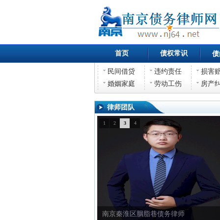
首页
债权常识
债
民间借贷
违约责任
损害
婚姻家庭
劳动工伤
房产
律师团队
1
2
3
4
南京秦淮区胭脂巷债务律师