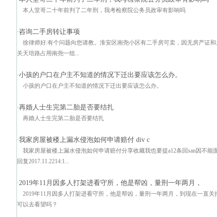
本人堂哥二十年前判了二年刑，我考检察院公务员政审有影响吗
咨询二手房转让事项
·
徐律师好:有个问题向您请教。淮安区南尧小区有二手房可卖，因无房产证
关天培路占用南尧一组...
小孩的户口在户主不知道的情况下迁出要应该怎么办。
·
小孩的户口在户主不知道的情况下迁出要应该怎么办。
再婚人士生完第二胎是否要结扎
·
再婚人士生完第二胎是否要结扎
我家房屋被楼上漏水侵泡如何申请赔付 div c
·
我家房屋被楼上漏水侵泡如何申请赔付分享收藏我也要提a12条回san因不能面谈
回复2017.11.2214:1...
2019年11月因多人打架进看守所，他是帮凶，量刑一年两月，
·
2019年11月因多人打架进看守所，他是帮凶，量刑一年两月，到现在一直
可以去看望吗？