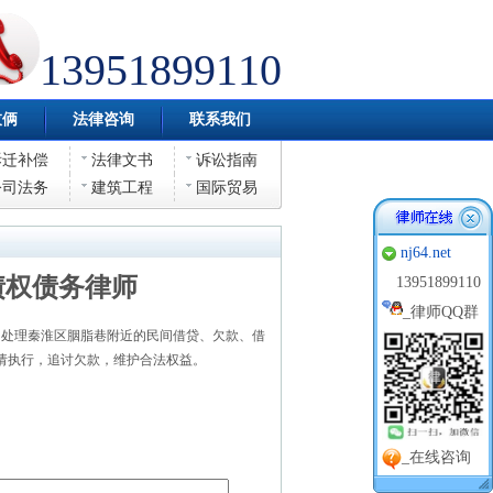
13951899110
伎俩
法律咨询
联系我们
拆迁补偿
法律文书
诉讼指南
公司法务
建筑工程
国际贸易
nj64.net
债权债务律师
13951899110
_
律师QQ群
处理秦淮区胭脂巷附近的民间借贷、欠款、借
请执行，追讨欠款，维护合法权益。
_在线咨询