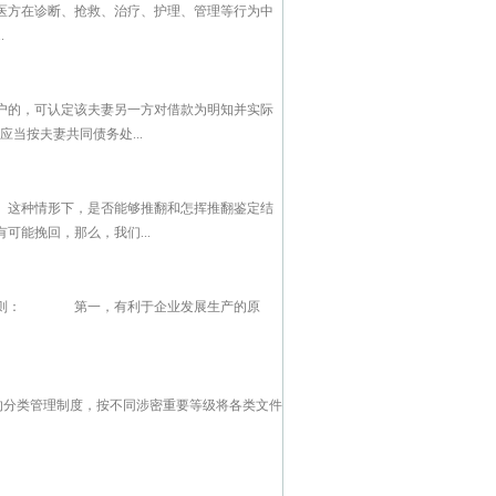
医方在诊断、抢救、治疗、护理、管理等行为中
.
户的，可认定该夫妻另一方对借款为明知并实际
当按夫妻共同债务处...
。这种情形下，是否能够推翻和怎挥推翻鉴定结
能挽回，那么，我们...
条原则： 第一，有利于企业发展生产的原
的分类管理制度，按不同涉密重要等级将各类文件