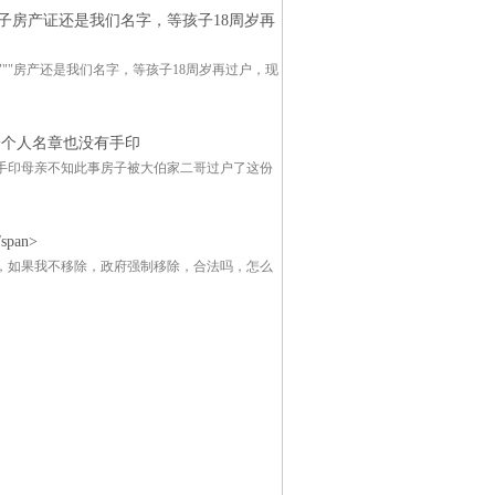
子房产证还是我们名字，等孩子18周岁再
"""房产还是我们名字，等孩子18周岁再过户，现
一个人名章也没有手印
手印母亲不知此事房子被大伯家二哥过户了这份
an>
，如果我不移除，政府强制移除，合法吗，怎么