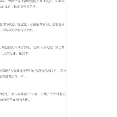
券法、保险法等法律规定购买商业银行、证券公
的规定，批准是合同的法...
随同转移至小区业主，小区的共有部分土地使用
能成为享有专有权的...
所以应采用法定继承。我国《继承法》第10条
兄弟姐妹、祖父母、...
犯罪嫌疑人有罪或者无罪的各种物品和文件，应当
或者封存，不...
意见》第12条规定：“夫妻一方离开住所地超过
自己所在地的人民...