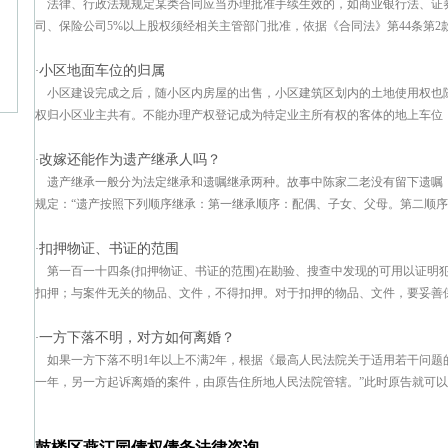
法律、行政法规规定某类合同应当办理批准手续生效的，如商业银行法、证
司、保险公司5%以上股权须经相关主管部门批准，依据《合同法》第44条第2款
小区地面车位的归属
·
小区建设完成之后，随小区内房屋的出售，小区建筑区划内的土地使用权也
权归小区业主共有。不能办理产权登记成为特定业主所有权的客体的地上车位，不
改嫁还能作为遗产继承人吗？
·
遗产继承一般分为法定继承和遗嘱继承两种。故事中陈家二老没有留下遗嘱，
规定：“遗产按照下列顺序继承：第一继承顺序：配偶、子女、父母。第二顺序：
扣押物证、书证的范围
·
第一百一十四条(扣押物证、书证的范围)在勘验、搜查中发现的可用以证明
扣押；与案件无关的物品、文件，不得扣押。对于扣押的物品、文件，要妥善保管
一方下落不明，对方如何离婚？
·
如果一方下落不明1年以上不满2年，根据《最高人民法院关于适用若干问题的
一年，另一方起诉离婚的案件，由原告住所地人民法院管辖。”此时原告就可以向
鼓楼区燕江园债权债务法律咨询