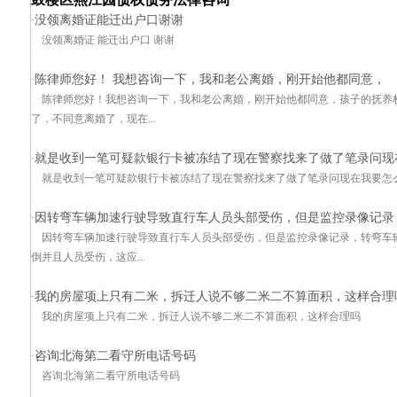
没领离婚证能迁出户口谢谢
·
没领离婚证 能迁出户口 谢谢
陈律师您好！ 我想咨询一下，我和老公离婚，刚开始他都同意，
·
陈律师您好！我想咨询一下，我和老公离婚，刚开始他都同意，孩子的抚养
了，不同意离婚了，现在...
就是收到一笔可疑款银行卡被冻结了现在警察找来了做了笔录问现在
·
就是收到一笔可疑款银行卡被冻结了现在警察找来了做了笔录问现在我要怎么divclas
因转弯车辆加速行驶导致直行车人员头部受伤，但是监控录像记录
·
因转弯车辆加速行驶导致直行车人员头部受伤，但是监控录像记录，转弯车
倒并且人员受伤，这应...
我的房屋项上只有二米，拆迁人说不够二米二不算面积，这样合理
·
我的房屋项上只有二米，拆迁人说不够二米二不算面积，这样合理吗
咨询北海第二看守所电话号码
·
咨询北海第二看守所电话号码