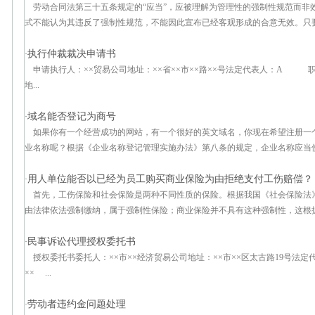
劳动合同法第三十五条规定的“应当”，应被理解为管理性的强制性规范而非
式不能认为其违反了强制性规范，不能因此宣布已经客观形成的合意无效。只要变
执行仲裁裁决申请书
·
申请执行人：××贸易公司地址：××省××市××路××号法定代表人：A 职
地...
域名能否登记为商号
·
如果你有一个经营成功的网站，有一个很好的英文域名，你现在希望注册一
业名称呢？根据《企业名称登记管理实施办法》第八条的规定，企业名称应当使用
用人单位能否以已经为员工购买商业保险为由拒绝支付工伤赔偿？
·
首先，工伤保险和社会保险是两种不同性质的保险。根据我国《社会保险法
由法律依法强制缴纳，属于强制性保险；商业保险并不具有这种强制性，这根据个
民事诉讼代理授权委托书
·
授权委托书委托人：××市××经济贸易公司地址：××市××区太古路19号法
×× ...
劳动者违约金问题处理
·