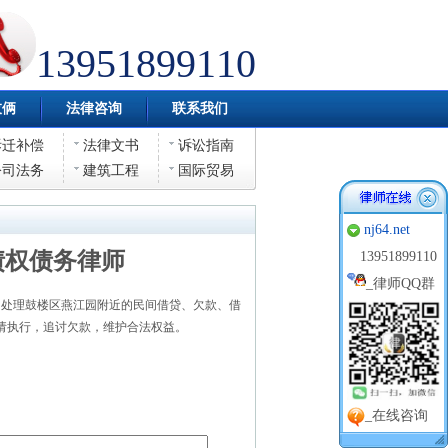
13951899110
伎俩
法律咨询
联系我们
拆迁补偿
法律文书
诉讼指南
公司法务
建筑工程
国际贸易
nj64.net
债权债务律师
13951899110
_
律师QQ群
处理鼓楼区燕江园附近的民间借贷、欠款、借
请执行，追讨欠款，维护合法权益。
_在线咨询