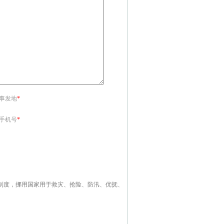
<事发地
*
<手机号
*
制度，挪用国家用于救灾、抢险、防汛、优抚、