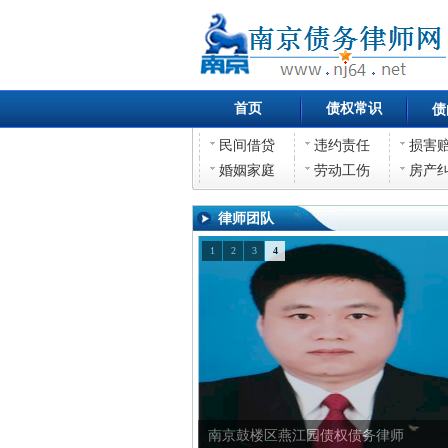
首页
债权常识
债
民间借贷
违约责任
损害
婚姻家庭
劳动工伤
房产
律师团队
1
2
3
4
南京鼓楼区燕江园债权债务律师