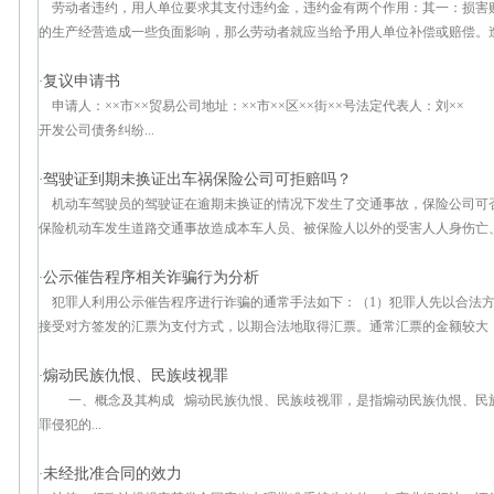
劳动者违约，用人单位要求其支付违约金，违约金有两个作用：其一：损害
的生产经营造成一些负面影响，那么劳动者就应当给予用人单位补偿或赔偿。造成
复议申请书
·
申请人：××市××贸易公司地址：××市××区××街××号法定代表人：刘××
开发公司债务纠纷...
驾驶证到期未换证出车祸保险公司可拒赔吗？
·
机动车驾驶员的驾驶证在逾期未换证的情况下发生了交通事故，保险公司可
保险机动车发生道路交通事故造成本车人员、被保险人以外的受害人人身伤亡、财
公示催告程序相关诈骗行为分析
·
犯罪人利用公示催告程序进行诈骗的通常手法如下：（1）犯罪人先以合法
接受对方签发的汇票为支付方式，以期合法地取得汇票。通常汇票的金额较大，到
煽动民族仇恨、民族歧视罪
·
一、概念及其构成 煽动民族仇恨、民族歧视罪，是指煽动民族仇恨、民族
罪侵犯的...
未经批准合同的效力
·