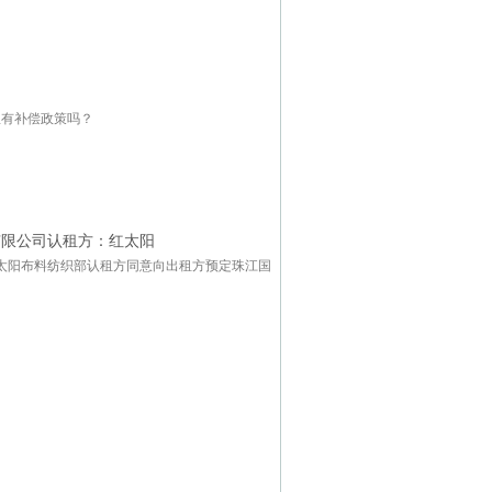
，
里有补偿政策吗？
有限公司认租方：红太阳
太阳布料纺织部认租方同意向出租方预定珠江国