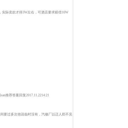
实际卖款才得3W左右，可酒店要求赔偿10W
案回复2017.11.2214:21
还，期间要过多次他说临时没有，汽修厂以迁人郄不見