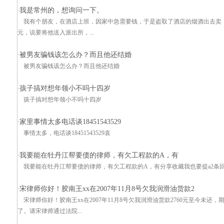
我是常州的，想询问一下。
·
我有个朋友，在酒店上班，因家中急需要钱，于是盗取了酒店的烟酒出去卖，
元，说要将他送入派出所，...
被男友骗钱该怎么办？而且他还结婚
·
被男友骗钱该怎么办？而且他还结婚
孩子搞对想年领小不吗十四岁
·
孩子搞对想年领小不吗十四岁
家里事情太多电话谈18451543529
·
事情太多，电话谈18451543529袁
我要能在牡丹江帮要债的律师，有欠工程款的A，有
·
我要能在牡丹江帮要债的律师，有欠工程款的A，有分享收藏我也要提a2条回san推荐答
宋律师你好！胶南王xx在2007年11月8号欠我润滑油货款2
·
宋律师你好！胶南王xx在2007年11月8号欠我润滑油货款2760元至今未
了。请宋律师通过法院...