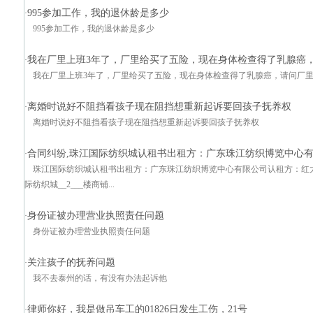
995参加工作，我的退休龄是多少
·
995参加工作，我的退休龄是多少
我在厂里上班3年了，厂里给买了五险，现在身体检查得了乳腺癌
·
我在厂里上班3年了，厂里给买了五险，现在身体检查得了乳腺癌，请问厂
离婚时说好不阻挡看孩子现在阻挡想重新起诉要回孩子抚养权
·
离婚时说好不阻挡看孩子现在阻挡想重新起诉要回孩子抚养权
合同纠纷,珠江国际纺织城认租书出租方：广东珠江纺织博览中心
·
珠江国际纺织城认租书出租方：广东珠江纺织博览中心有限公司认租方：红
际纺织城__2___楼商铺...
身份证被办理营业执照责任问题
·
身份证被办理营业执照责任问题
关注孩子的抚养问题
·
我不去泰州的话，有没有办法起诉他
律师你好，我是做吊车工的01826日发生工伤，21号
·