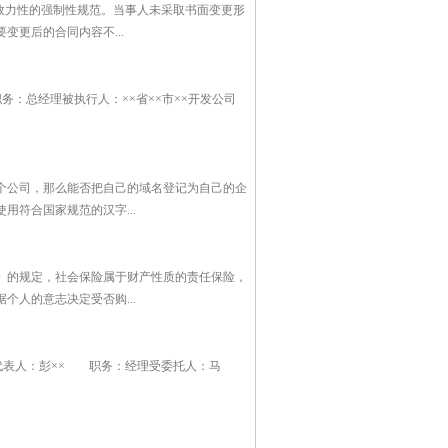
效力性的强制性规范。当事人未采取书面变更形
更后的合同内容不...
务：总经理被执行人：××省××市××开发公司
个公司，那么能否把自己的域名登记为自己的企
符合国家规范的汉字...
》的规定，社会保险属于财产性质的责任保险，
人的意志决定受否购...
定代表人：彭×× 职务：经理受委托人：马