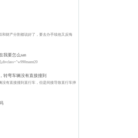
权和财产分割都说好了，要去办手续他又反悔
我要怎么san
s="w990mamt20
，转弯车辆没有直接撞到
辆没有直接撞到直行车，但是间接导致直行车摔
吗