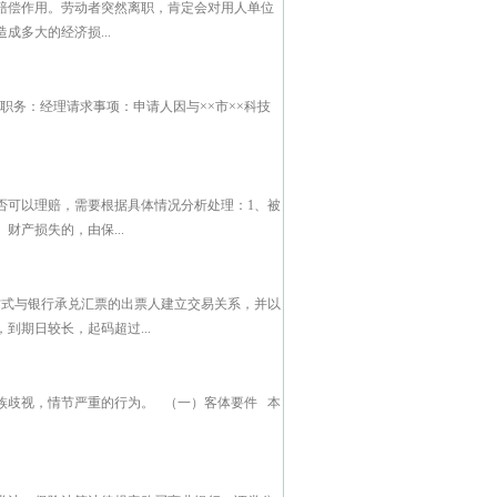
赔偿作用。劳动者突然离职，肯定会对用人单位
多大的经济损...
 职务：经理请求事项：申请人因与××市××科技
否可以理赔，需要根据具体情况分析处理：1、被
产损失的，由保...
方式与银行承兑汇票的出票人建立交易关系，并以
期日较长，起码超过...
歧视，情节严重的行为。 （一）客体要件 本