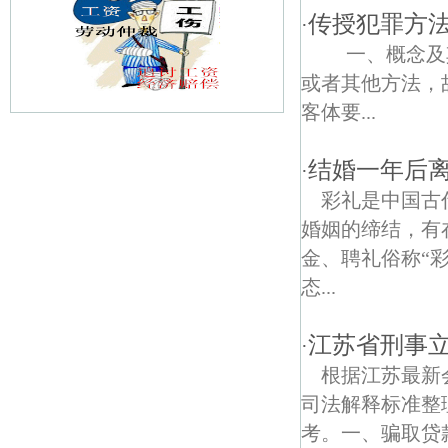
传授犯罪方
·
一、概念及其
或者其他方法，
客体要...
龙虎巷债权债务律师
结婚一年后
·
滨江债权债务律师
彩礼是中国古
婚姻的缔结，有
高丽债权债务律师
金、聘礼俗称“
冯墙债权债务律师
态...
福音债权债务律师
江苏省刑事立
·
桥林债权债务律师
根据江苏最新会
司法解释标准整
解放桥债权债务律师
考。一、骗取贷款