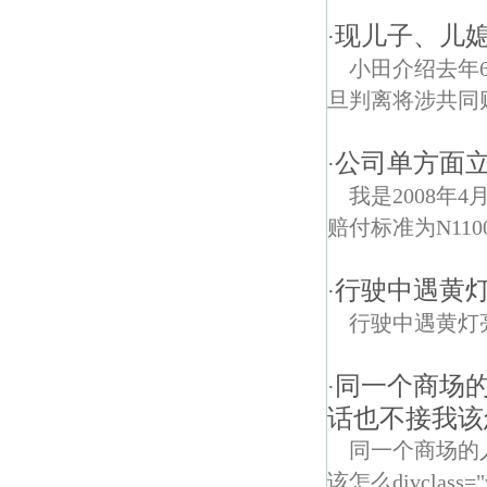
现儿子、儿
·
小田介绍去年
旦判离将涉共同
公司单方面
·
我是2008年
赔付标准为N11
行驶中遇黄
·
行驶中遇黄灯
同一个商场
·
话也不接我该怎
同一个商场的
该怎么divclass="