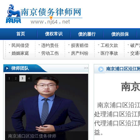
首页
债权常识
债的履行
债的担保
民间借贷
违约责任
损害赔偿
工程欠款
破产
婚姻家庭
劳动工伤
房产纠纷
医疗事故
交通
律师团队
>>
南京浦口区沿江
1
2
3
4
南
南京浦口区沿江
处理浦口区沿江
代理浦口区沿江
益。
南京浦口区沿江债务律师