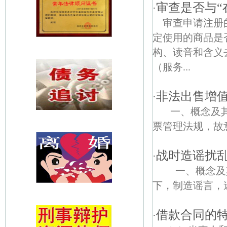
审查是否与“
·
审查申请注册
定使用的商品是
构、读音和含义
（服务...
非法出售增
·
一、概念及其
票管理法规，故
战时造谣扰
·
一、概念及其
下，制造谣言，迷
借款合同的
·