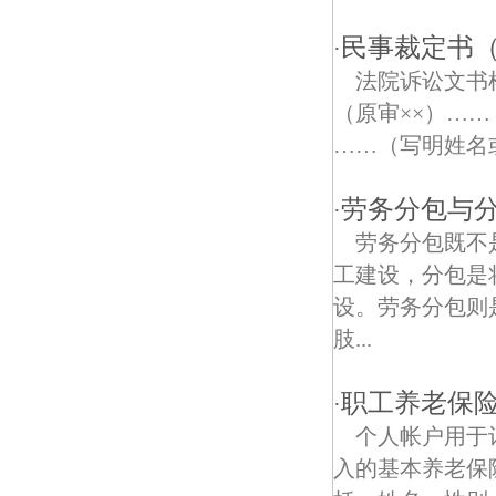
五里村债权债务律师
民事裁定书
·
五一村债权债务律师
法院诉讼文
南京北站债权债务律师
（原审××）…
……（写明姓名
林蒲债权债务律师
西山债权债务律师
劳务分包与
·
劳务分包既不
双营村债权债务律师
工建设，分包是
兰花塘债权债务律师
设。劳务分包则
肢...
万隆债权债务律师
周营村债权债务律师
职工养老保
·
个人帐户用于
大黄村债权债务律师
入的基本养老保
长江三桥债权债务律师