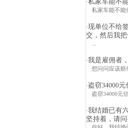
私家车能不
·
私家车能不能
现单位不给
·
交，然后我把
...
我是雇佣者
·
想问问应该赔
盗窃34000
·
盗窃34000
我结婚已有
·
坚持着，请问
你好，我结婚