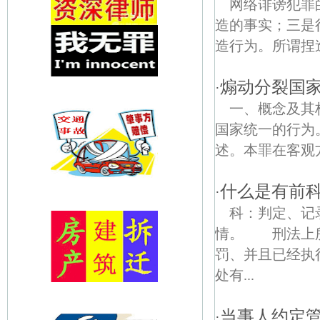
网络诽谤犯罪
造的事实；三是
造行为。所谓捏
煽动分裂国
·
一、概念及其
国家统一的行为
述。本罪在客观
什么是有前
·
科：判定、记
情。 刑法上所
罚、并且已经执
处有...
当事人约定
·