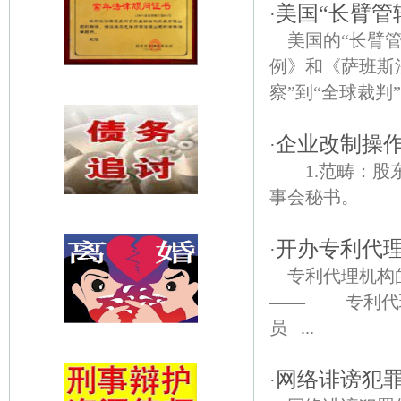
美国“长臂管
·
美国的“长臂
例》和《萨班斯
察”到“全球裁判
企业改制操作
·
1.范畴：股
事会秘书。 2
开办专利代
·
专利代理机构
—— 专利代理
员 ...
网络诽谤犯
·