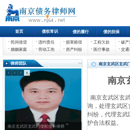
首页
债权常识
债的履行
债的担保
民间借贷
违约责任
损害赔偿
工程欠款
破产
婚姻家庭
劳动工伤
房产纠纷
医疗事故
交通
律师团队
>>
南京玄武区玄武
1
2
3
4
南京
南京玄武区玄武
询，处理玄武区
纠纷，代理玄武
护合法权益。
南京玄武区玄武门债权债务律师