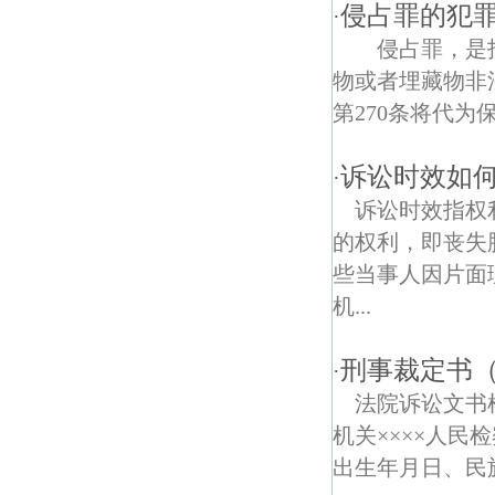
钟灵街债权债务律师
侵占罪的犯
·
侵占罪，是指
长途客运总站债权债务律师
物或者埋藏物
花园路债权债务律师
第270条将代为保
北京东路债权债务律师
诉讼时效如
·
九华山债权债务律师
诉讼时效指权
的权利，即丧失胜
梅园新村债权债务律师
些当事人因片面
汉府新村债权债务律师
机...
汽车东站债权债务律师
刑事裁定书
·
长江路债权债务律师
法院诉讼文
机关××××人
曹后债权债务律师
出生年月日、民
鸡鸣寺债权债务律师