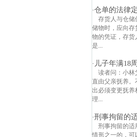
仓单的法律
·
竹镇债权债务律师
存货人与仓储
欣乐债权债务律师
储物时，应向存
物的凭证，存货
是...
儿子年满18
·
读者问：小林
直由父亲抚养。
出必须变更抚养
理...
刑事拘留的
·
刑事拘留的适
情形之一的，可