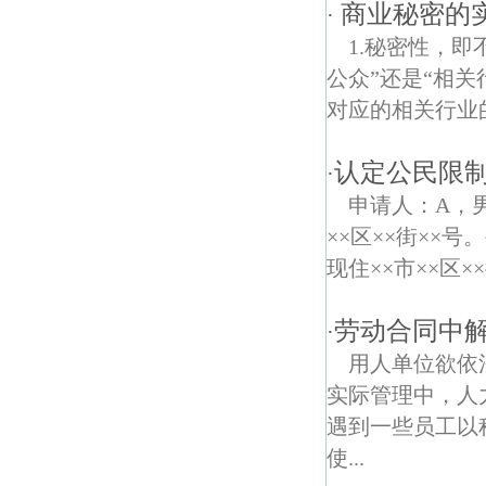
台园债权债务律师
商业秘密的
·
1.秘密性，
紫霞债权债务律师
公众”还是“相
西门厂债权债务律师
对应的相关行业
桂馨园债权债务律师
认定公民限
·
止马岭森林公园债权债务律师
申请人：A，男
××区××街××
草芳债权债务律师
现住××市××区×
扬子村债权债务律师
劳动合同中
·
工农债权债务律师
用人单位欲依
马鞍镇债权债务律师
实际管理中，人
遇到一些员工以
八新路债权债务律师
使...
雄州债权债务律师