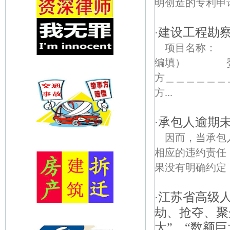
明创造的专利申请
建设工程勘
·
项目名称
编填） 
方＿＿＿＿＿
方...
承包人逾期
·
因而，当承包
相应的违约责任
果没有明确约定
江苏省高级
·
劫、抢夺、聚
大”、“数额