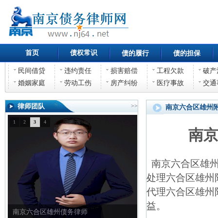
首页
债权常识
债的履行
债的担保
民间借贷
违约责任
损害赔偿
工程欠款
破产
婚姻家庭
劳动工伤
房产纠纷
医疗事故
交通
律师团队
>>
南京六合区雄州
1
2
3
4
南
南京六合区雄州
处理六合区雄州
代理六合区雄州
益。
南京六合区雄州债权债务律师