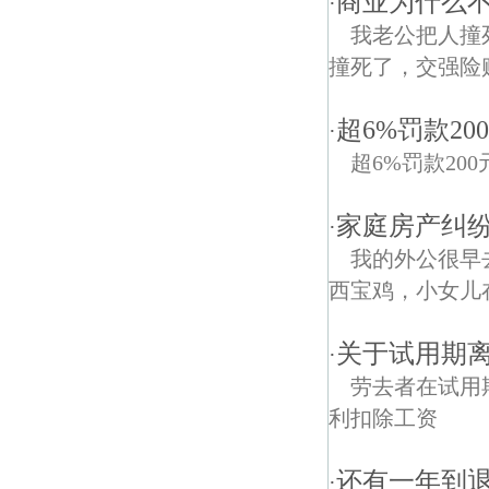
商业为什么不
·
我老公把人撞
撞死了，交强险
超6%罚款2
·
超6%罚款20
家庭房产纠纷
·
我的外公很早
西宝鸡，小女儿
关于试用期离
·
劳去者在试用
利扣除工资
还有一年到
·