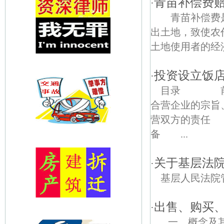
青苗补偿费
·
青苗补偿费是
出土地，致使农
土地使用者的经济
投资设立饭
·
目录 前言
合营企业的宗
营双方的责任
备 ...
关于基层法
·
基层人民法院
出售、购买
·
一、概念及其