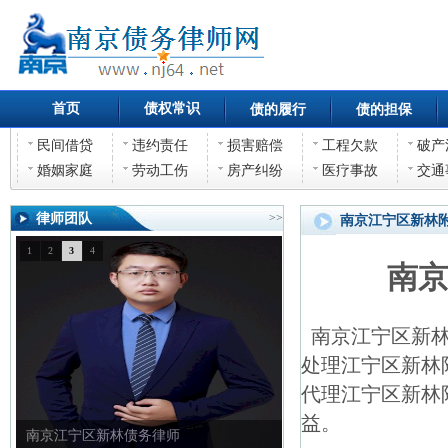
首页
债权常识
债的履行
债的担保
民间借贷
违约责任
损害赔偿
工程欠款
破产
婚姻家庭
劳动工伤
房产纠纷
医疗事故
交通
律师团队
>>
南京江宁区新林
1
2
3
4
南
南京江宁区新林
处理江宁区新林
代理江宁区新林
益。
南京江宁区新林债权债务律师