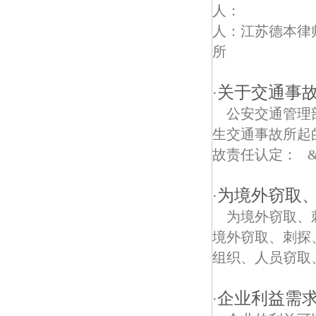
周郎债权债务律师
人
人：江苏德本律
南山湖债权债务律师
所
阜庄债权债务律师
关于交通事
·
江宁区科学园债权债务律师
公安交通管理
东山公园债权债务律师
生交通事故所起
故责任认定： &nb
叶村债权债务律师
安兴街债权债务律师
为境外窃取
·
为境外窃取、
周里债权债务律师
境外窃取、刺探
花塘债权债务律师
组织、人员窃取、
清修债权债务律师
企业利益需
·
司家债权债务律师