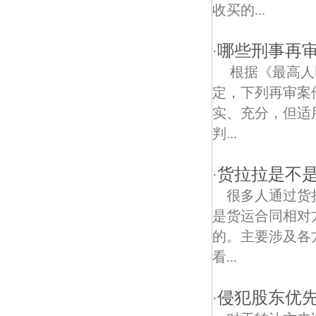
石窑村债权债务律师
收买的...
虎桥村债权债务律师
哪些刑事再
·
沿江债权债务律师
根据《最高人
定，下列再审案
长江三桥债权债务律师
实、充分，但适
中浦债权债务律师
判...
南京北站债权债务律师
货拉拉是不
·
大桥债权债务律师
很多人通过货
是货运合同相对
顶山债权债务律师
的。主要涉及各
铁桥债权债务律师
看...
光明债权债务律师
侵犯股东优
·
林庄村债权债务律师