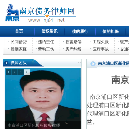
首页
债权常识
债的履行
债的担保
民间借贷
违约责任
损害赔偿
工程欠款
破产
婚姻家庭
劳动工伤
房产纠纷
医疗事故
交通
律师团队
>>
南京浦口区新化
1
2
3
4
南
南京浦口区新化
处理浦口区新化
代理浦口区新化
益。
南京浦口区新化债权债务律师