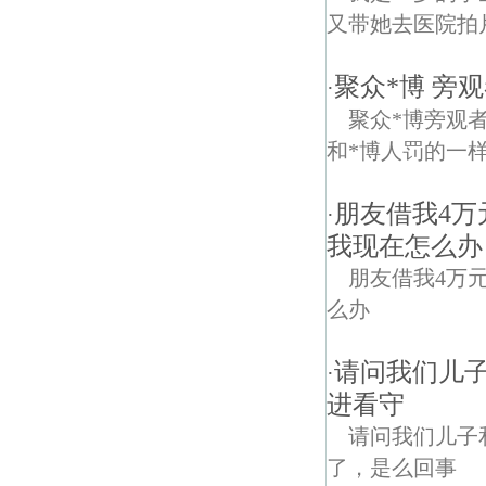
又带她去医院拍
聚众*博 旁
·
聚众*博旁观
和*博人罚的一
朋友借我4
·
我现在怎么办
朋友借我4万
么办
请问我们儿
·
进看守
请问我们儿子
了，是么回事