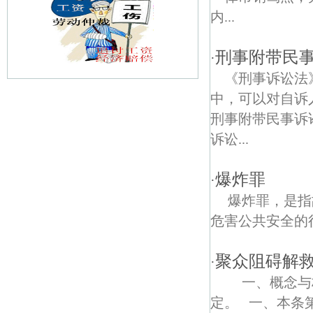
内...
刑事附带民
·
《刑事诉讼法
中，可以对自诉
刘公村债权债务律师
刑事附带民事诉
万隆债权债务律师
诉讼...
后圩村债权债务律师
爆炸罪
·
高丽债权债务律师
爆炸罪，是指
危害公共安全的行
爱民路债权债务律师
高旺债权债务律师
聚众阻碍解
·
一、概念与构
十里村债权债务律师
定。 一、本条