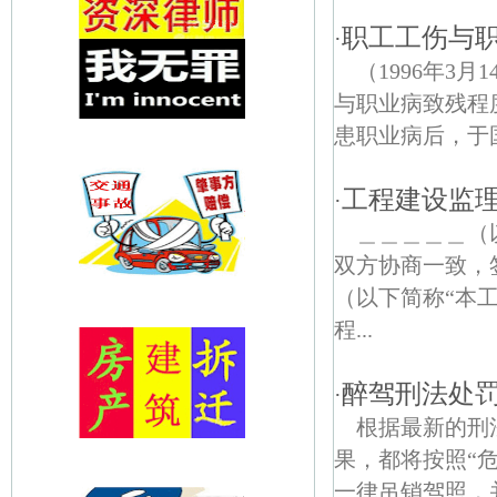
职工工伤与
·
（1996年3
与职业病致残程
患职业病后，于
工程建设监
·
＿＿＿＿＿（
双方协商一致
（以下简称“
程...
醉驾刑法处罚
·
根据最新的刑
果，都将按照“
一律吊销驾照，