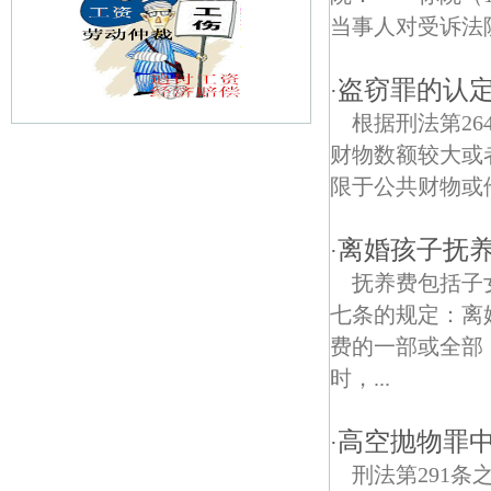
当事人对受诉法
盗窃罪的认
·
根据刑法第2
财物数额较大或
妙峰庵债权债务律师
限于公共财物或他
兴中门债权债务律师
离婚孩子抚
·
新民路债权债务律师
抚养费包括子
黄家圩债权债务律师
七条的规定：离
费的一部或全部
银城花园债权债务律师
时，...
康藏路债权债务律师
高空抛物罪中
·
象山社区债权债务律师
刑法第291