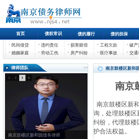
首页
债权常识
债的履行
债的担保
民间借贷
违约责任
损害赔偿
工程欠款
破产
婚姻家庭
劳动工伤
房产纠纷
医疗事故
交通
律师团队
>>
南京鼓楼区新和
1
2
3
4
南京
南京鼓楼区新和
询，处理鼓楼区
纠纷，代理鼓楼
护合法权益。
南京鼓楼区新和园债权债务律师