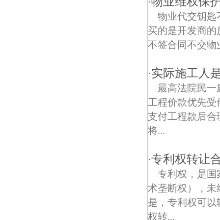
物业维权保
·
物业代交钥匙
建宁路债权债务律师
买的是开发商的
商埠街债权债务律师
不签合同不交物
实际施工人
·
最高法院民一
工程价款优先受
支付工程款后合
将...
专利权转让
·
专利权，是国
术垄断权），未
是，专利权可以
权转...