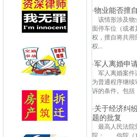
物业能否擅
·
该情形涉及物
面停车位（或者
权，擅自将共用
权...
军人离婚申
·
军人离婚案件
为普通程序继续
诉的条件。包括
关于经济纠
·
题的批复
最高人民法院颁布
院： 你院（1