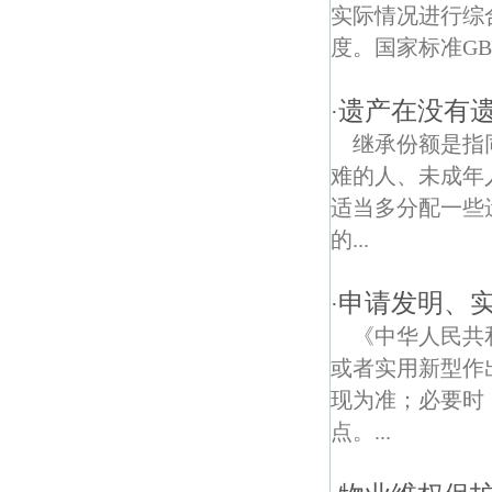
天津新村债权债务律师
实际情况进行综
度。国家标准GB/
湖南路债权债务律师
许府巷债权债务律师
遗产在没有
·
继承份额是指
虎踞关债权债务律师
难的人、未成年
金陵新六村债权债务律师
适当多分配一些
的...
云南路债权债务律师
裴家桥债权债务律师
申请发明、
·
《中华人民共
教工新村债权债务律师
或者实用新型作
南京国防园债权债务律师
现为准；必要时
点。...
乌龙潭公园债权债务律师
百步坡债权债务律师