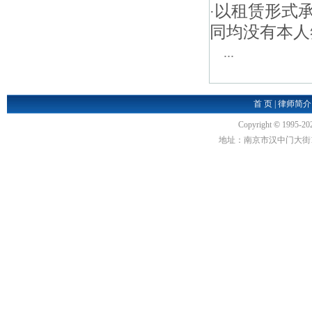
以租赁形式
·
同均没有本人
...
首 页
|
律师简介
Copyright
©
1995-20
地址：南京市汉中门大街1号汉