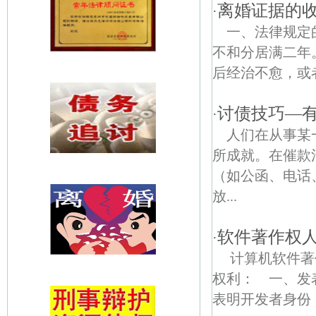
离婚证据的
·
一、法律规定
不和分居满二年
后经治不愈，或者
讨债技巧—
·
人们在从事某
所成就。在催款
（如公函、电话
放...
软件著作权
·
计算机软件著
权利： 一、发
表明开发者身份，.