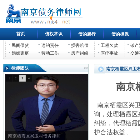
首页
债权常识
债的履行
债的担保
民间借贷
违约责任
损害赔偿
工程欠款
破产
婚姻家庭
劳动工伤
房产纠纷
医疗事故
交通
律师团队
>>
南京栖霞区兴卫
1
2
3
4
南京
南京栖霞区兴卫
询，处理栖霞区
纠纷，代理栖霞
护合法权益。
南京栖霞区兴卫村债权债务律师