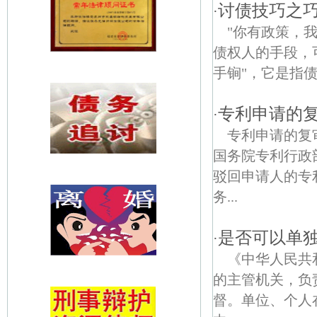
讨债技巧之
·
"你有政策，
债权人的手段，可
手锏"，它是指
专利申请的
·
专利申请的复
国务院专利行政
驳回申请人的专
务...
是否可以单
·
《中华人民共
的主管机关，负
督。单位、个人