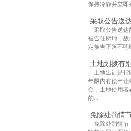
仙林大学城债权债务律师
保持冷静并立即采
南京长江观音景区债权债务律师
采取公告送
·
合班村债权债务律师
采取公告送达
被告住所地，故
长江四桥债权债务律师
定被告下落不明
大胜关债权债务律师
土地划拨有
·
石埠桥村债权债务律师
土地出让是指
石坝村债权债务律师
年限内有偿出让
金，土地使用者
电瓷新村债权债务律师
的...
丽江苑债权债务律师
免除处罚情
·
金山花苑债权债务律师
免除处罚情节
笆斗东里债权债务律师