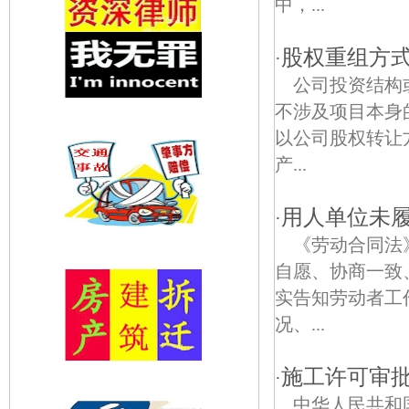
中，...
股权重组方
·
公司投资结构
不涉及项目本身
以公司股权转让
产...
用人单位未
·
《劳动合同法
自愿、协商一致
实告知劳动者工
况、...
施工许可审
·
中华人民共和