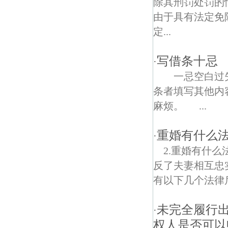
除其刑罚处罚的
由于具有法定免
尧胜债权债务律师
定...
翠林山庄债权债务律师
写借条十忌
·
一忌空白过失
条者填写其他内
麻烦。 ...
重婚有什么
·
2.重婚有什
反了夫妻相互忠
有以下几个法律后
未完全履行
·
权人是否可以