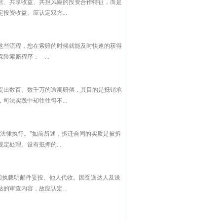
营、共享收益、共担风险的投资合作特征，而是
资收益。应认定双方...
这些流程，您在索赔的时候就能及时快速的获得
索赔程序： ...
提出数百、数千万的逾期赔偿，其目的是抵销承
法实践中却往往得不...
法律执行。”如前所述，拆迁合同的实质是被拆
处理。设有抵押的...
回执载明邮件妥投、他人代收。因受送达人及送
审查内容，故应认定...