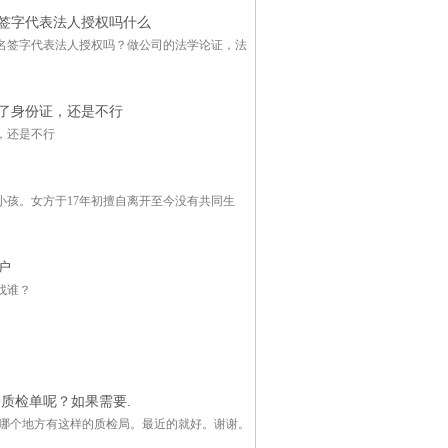
签字代表法人授权吗什么
名签字代表法人授权吗？做公司的法学论证，法
了身份证，还是不行
，还是不行
小孩。女方于17年初擅自离开至今没有共同生
户
找谁？
质检单呢？如果需要.
我哪个地方有这样的质检局。最近的就好。谢谢。