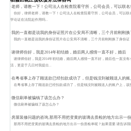
老师，请教一下！公司法人在检查院看守所，公司会员，可以联名
·
你好，律师老师，请教一下！公司法人在检查院看守所，公司会员，可以联
学论证在法院起作用吗...
我的一直都是说我的身份证照片在公安局不清晰，三个月前刚刚换
·
我的一直都是说我的身份证照片在公安局不清晰，三个月前刚刚换了身份证
谢律师你好，我是2014年初结婚，婚后两人感情一直不好，婚后
·
谢律师你好，我是2014年初结婚，婚后两人感情一直不好，婚后也一直没有
活，更是于几日对我提出...
在粤省事上存了顾送款已经扣款成功了，但是钱没到被顾送人的账
·
在粤省事上存了顾送款已经扣款成功了，但是钱没到被顾送人的账户上，该
微信刷单被骗钱了该怎么办？
·
微信刷单被骗钱了该怎么办？
房屋装修问题的咨询,那用不用把变黄的玻璃去质检的地方出示一份
·
那用不用把变黄的玻璃去质检的地方出示一份质检单呢？如果需要.请告诉