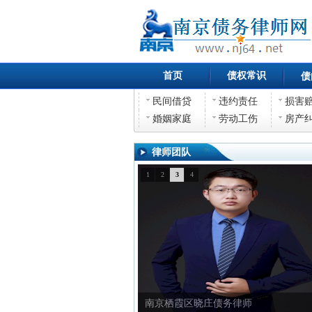
首页
债权常识
债
民间借贷
违约责任
损害
婚姻家庭
劳动工伤
房产
律师团队
1
2
3
4
南京栖霞区晓庄债务律师