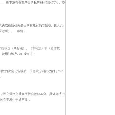
——旗下没有备案基金的私募却占到约70%，“空
机关或检察机关是否享有此案的管辖权。因为此
所）。一般情...
”指我国《商标法》、《专利法》和《著作权
用知识产权的被许可...
利权的决定公告以后，国务院专利行政部门作出
.
度，设立道路交通事故社会救助基金。具体办法由
在于发生交通事故...