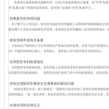
私募登记备案制度实施两年来，已有2万多家私募登记备案，但“空壳”私募
壳”私募占据了有限的监管资源。监管部门近期向“空壳”私募开刀，...
刑事案件的管辖问题
·
在了解了以上情况后，首先应当确定对犯罪嫌疑人采取羁押强制措施的公安
案归哪个公安机关或检察机关管辖，将直接决定犯罪嫌疑人的实际羁押地点（看守
谁有资格申请海关备案
·
只有知识产权权利人可以申请知识产权海关保护备案。这里“知识产权权利人
法》中规定的商标注册人、专利权人、著作权人和与著作权有关的权利人。 使
实用新型专利检索报告
·
实用新型专利检索报告，是专利权人在国务院专利行政机构授予实用新型专
实用新型专利检索报告。 国务院专利行政部门作出专利检索报告，应符合两..
未投交强险的车辆发生交通事故的赔偿问题
·
《道路交通安全法》第17条规定：“国家实行机动车第三者责任强制保险制
国务院规定。”这一规定表明，机动车的所有人具有投保交强险的法定义务，目的
仓储合同的法律定义
·