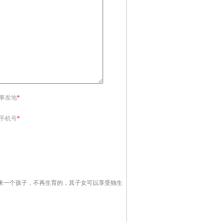
<事发地
*
<手机号
*
来一个孩子，不再生育的，其子女可以享受独生