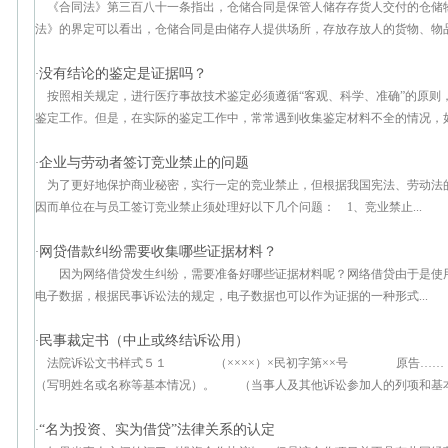
《合同法》第三百八十一条指出，仓储合同是保管人储存存货人交付的仓
法》的界定可以看出，仓储合同是由储存人提供场所，存放存放人的货物、物品，
没有结论的鉴定是证据吗？
·
按照相关规定，进行医疗事故技术鉴定必须遵循“客观、科学、准确”的原则
鉴定工作。但是，在实际的鉴定工作中，常常遇到收集鉴定材料不全的情况，如有
企业与劳动者签订竞业禁止的问题
·
为了更好地保护商业秘密，实行一定的竞业禁止，但根据我国宪法、劳动法
因而单位在与员工签订竞业禁止须处理好以下几个问题： 1、竞业禁止...
网贷借款纠纷需要收集哪些证据材料？
·
因为网络借贷发生纠纷，需要准备好哪些证据材料呢？网络借贷由于是使
电子数据，根据民事诉讼法的规定，电子数据也可以作为证据的一种形式...
民事裁定书（中止或终结诉讼用）
·
法院诉讼文书样式５１ （××××）×民初字第××号 原告……
（写明姓名或名称等基本情况）。 （当事人及其他诉讼参加人的列项和基本情
“名为投资、实为借贷”法律关系的认定
·