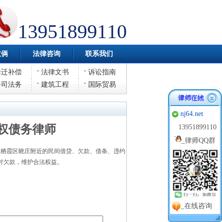
13951899110
伎俩
法律咨询
联系我们
拆迁补偿
法律文书
诉讼指南
公司法务
建筑工程
国际贸易
nj64.net
权债务律师
13951899110
_
律师QQ群
栖霞区晓庄附近的民间借贷、欠款、借条、违约
讨欠款，维护合法权益。
_在线咨询