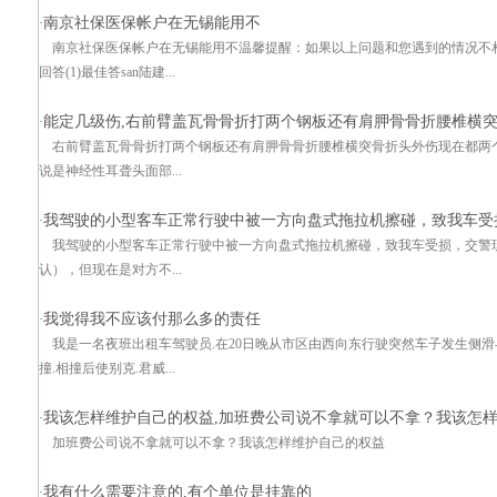
南京社保医保帐户在无锡能用不
·
南京社保医保帐户在无锡能用不温馨提醒：如果以上问题和您遇到的情况不
回答(1)最佳答san陆建...
能定几级伤,右前臂盖瓦骨骨折打两个钢板还有肩胛骨骨折腰椎横
·
右前臂盖瓦骨骨折打两个钢板还有肩胛骨骨折腰椎横突骨折头外伤现在都两
说是神经性耳聋头面部...
我驾驶的小型客车正常行驶中被一方向盘式拖拉机擦碰，致我车受
·
我驾驶的小型客车正常行驶中被一方向盘式拖拉机擦碰，致我车受损，交警
认），但现在是对方不...
我觉得我不应该付那么多的责任
·
我是一名夜班出租车驾驶员.在20日晚从市区由西向东行驶突然车子发生侧
撞.相撞后使别克.君威...
我该怎样维护自己的权益,加班费公司说不拿就可以不拿？我该怎
·
加班费公司说不拿就可以不拿？我该怎样维护自己的权益
我有什么需要注意的,有个单位是挂靠的
·