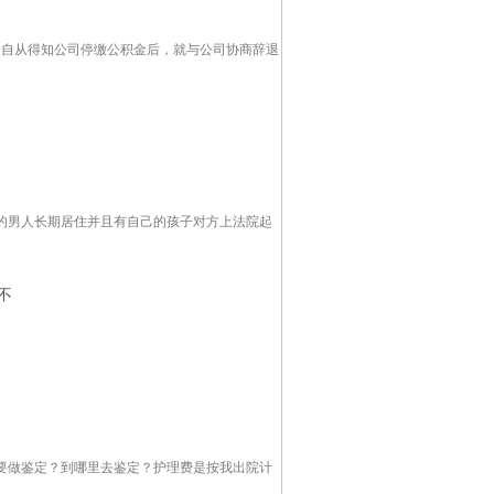
积金。自从得知公司停缴公积金后，就与公司协商辞退
的男人长期居住并且有自己的孩子对方上法院起
不
要做鉴定？到哪里去鉴定？护理费是按我出院计