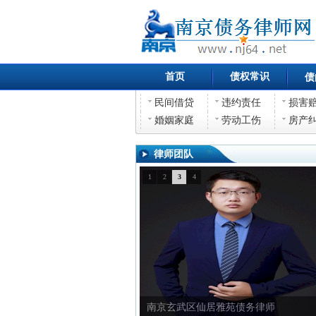
首页
债权常识
债
民间借贷
违约责任
损害
婚姻家庭
劳动工伤
房产
律师团队
1
2
3
4
南京玄武区仙居雅苑债务律师