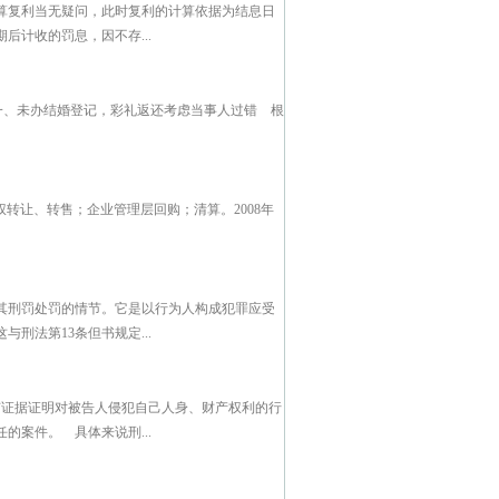
算复利当无疑问，此时复利的计算依据为结息日
计收的罚息，因不存...
一、未办结婚登记，彩礼返还考虑当事人过错 根
转让、转售；企业管理层回购；清算。2008年
其刑罚处罚的情节。它是以行为人构成犯罪应受
刑法第13条但书规定...
有证据证明对被告人侵犯自己人身、财产权利的行
案件。 具体来说刑...