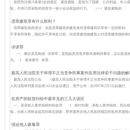
按照刑法第21条第1款的规定，紧急避险，是指为了国家、公共利益、本人
险，不得已而采取的损害另一较小合法权益的行为。 （一）紧急避险的...
违章建筑享有什么权利？
·
违章建筑虽然违法，但是违章建筑的建造者对违章建筑仍享有一定的权利。
不享有所有权，因此亦不享有处分权，但违章建筑物建造人对违章建筑物的构筑材
诽谤罪
·
一、概念及其构成 诽谤罪，是指故意捏造并散布虚构的事实，足以贬损
为。 1、客体要件 本罪...
最高人民法院关于审理不正当竞争民事案件应用法律若干问题的解
·
最高人民法院公告 《最高人民法院关于审理不正当竞争民事案件应用法律若干
人民法院审判委员会第1412次会议通过，现予公布，自2007年2月1日起施行。
在房产的租赁纠纷中最常见的三几大误区
·
一、原承租人要求续租时的处理 1．租约到期，承租人要求续租，而出租
低，出租人把租金提高到靠近国家，即房屋所在地人民政府规定的私有房屋租金标
强迫他人吸毒罪
·