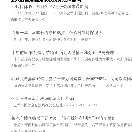
2017日休假，20日生017月份公司未通知我，
·
2017日休假，20日生产：2017月份公司未通知我，就在9月份停缴了公
的事情，至今未果，公...
判刑一年。在喀什看守所羁押，什么时间可探视？
·
判刑一年。在喀什看守所羁押，什么时间可探视？
十年前应 有配偶，结婚证 后期因感情不和分开 没有办理
·
十年前应有配偶，结婚证后期因感情不和分开没有办理离婚手续？本人现在
诉重婚罪该如何...
我购买金鼎豪庭铺，交了十来万团购费，合同中未写，问可以退回
·
我购买金鼎豪庭铺，交了十来万团购费，合同中未写，问可以退回不？
公司%提留金合法吗改怎么处理san
·
公司%提留金合法吗改怎么处理divclass="w990mamt20
被汽车撞伤赔偿问题,您好：请问我的右脚脖子被汽车撞伤
·
您好：请问我的右脚脖子被汽车撞伤，韧带损伤，右下胫腓关节损伤是否需
算呢？还是到我把石膏...