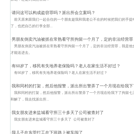
请问这可以构成盗窃罪吗？派出所会立案吗？
·
前天原来跟我们一起合住的一个朋友趁我和我老公不在的时候把我们的手提
了，也把自己的行李全部...
男朋友倒卖汽油被抓在常熟看守所拘留一个月了，定的非法经营罪
·
男朋友倒卖汽油被抓在常熟看守所拘留一个月了，定的非法经营罪，我是他
才能送进去。
有60岁了，移民有失地养老保险吗？老人在家生活不好过？
·
有60岁了，移民有失地养老保险吗？老人在家生活不好过？
我和同村的打架，然后他报警，派出所出警弄了一个月现在给我下
·
我和同村的打架，然后他报警，派出所出警弄了一个月现在给我下了拘留七
和解了，我去找派出所...
我女朋友进来盐城看守所三十多天了公司被查封了
·
我女朋友进来盐城看守所三十多天了 公司被查封了
我儿子在东莞打工在下班路上被车闯了
·