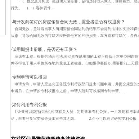
一、概念及其构成 强迫他人吸毒罪，是指违背他人意志，使用暴力、胁
行为。 （一）客体要件 ...
与开发商签订的房屋销售合同无效，置业者是否有权退房？
·
合同无效，意味着当事人所期望借合同达到的结果不会得到法律的支持和保
状态（导致合同无效的过错方应赔偿他方的经济损失，双方都有过错的，各自承担
试用期提出辞职，是否还有工资？
·
应该有工资。根据劳动合同法,劳动者在试用期的工资不得低于本单位同岗位
并不得低于用人单位所在地的最低工资标准。但如果你要辞职,需要提前三天通知用
专利申请可以撤回
·
申请专利，申请人应当向国务院专利行政部门提出书面申请，并提交规定的
申请后，在申请的专利权批准之前，申请人随时可以撤回专利申请。 ...
如何利用专利公报
·
1.企业可以委托代理机构或有关人员，定期查看专利公报，一旦发现有与本
动，向专利复审委员会提出宣告其无效。 2.企业可以通过研究专利公报..
玄武区仙居雅苑债权债务法律咨询