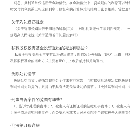
罚息、复利通常仅适用于金融借贷。在金融借贷中，贷款期内的利息可以计
时欠付的利息乘以相应的利率，故复利的计算标准与结息日密切相关。贷款逾期后
关于彩礼返还规定
·
《关于适用婚姻法若干问题的解释(二)》，对彩礼返还作了原则性规定。 
据最高人民法院《关于适用若干问题的解释》...
私募股权投资基金投资退出的渠道有哪些？
·
私募股权投资基金主要有四种退出渠道：即首次公开招股（IPO）上市；股权
私募股权基金的退出方式主要有IPO﹑上市后减持和并购退出。
免除处罚情节
·
免除处罚情节，是指对犯罪分子作出有罪宣告，同时根据刑法规定据以免除
刑罚处罚为前提的，只是由于具有法定免除处罚的情节，才免除其刑罚处罚。这与
刑事自诉案件的范围有哪些?
·
1、告诉才处理的案件；2、被害人有证据证明的轻微刑事案件；3、被害人
为应当依法追究刑事责任，而公安机关或者人民检察院不予追究被告人刑事责任的
刑法第21条详解
·