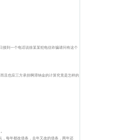
l5日接到一个电话说徐某某犯电信诈骗请问有这个
，而且也应三方承担啊滞纳金的计算究竟是怎样的
，
认，每年都改借条，去年又改的借条，两年还