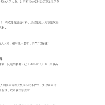
或者他人的人身、财产和其他权利免受正发生的危
 1、有权处分建筑材料。虽然建造人对该建筑物
...
他人人格，破坏他人名誉，情节严重的行
释
问题的解释》已于2006年12月30日由最高
 ...
人则要求合理变更原租约条件的。如原租金过
准，或者在国家没有...