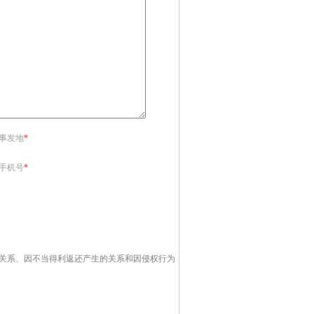
<事发地
*
<手机号
*
关系、因不当得利返还产生的关系和因侵权行为