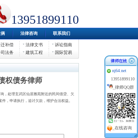
13951899110
伎俩
法律咨询
联系我们
拆迁补偿
法律文书
诉讼指南
公司法务
建筑工程
国际贸易
nj64.net
债权债务律师
13951899110
_
律师QQ群
询，处理玄武区仙居雅苑附近的民间借贷、欠
案件，申请执行，追讨欠款，维护合法权益。
_在线咨询