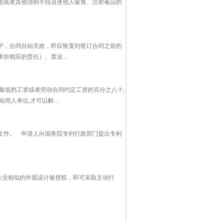
迫或者其他强制手段迫使他人吸食、注射毒品的
护，合同自始无效，即应恢复到签订合同之前的
相应的责任）。置业...
最低档工资或者劳动合同约定工资的百分之八十,
人单位,才可以解...
文件。 申请人向国务院专利行政部门提出专利
企业相似的外观设计被授权，即可采取主动行
.