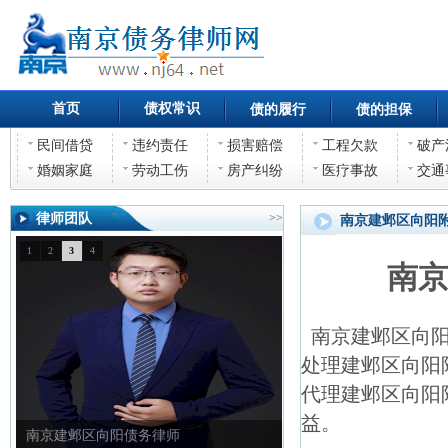
首页
债权常识
债的履行
债的担保
民间借贷
违约责任
损害赔偿
工程欠款
破产
婚姻家庭
劳动工伤
房产纠纷
医疗事故
交通
律师团队
>>
南京建邺区向阳
1
2
3
4
南
南京建邺区向阳
处理建邺区向阳
代理建邺区向阳
益。
南京建邺区向阳债权债务律师