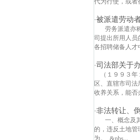
代为行使，或者征
奥体债权债务律师
被派遣劳动
·
长江隧道债权债务律师
劳务派遣亦称
司提出所用人员
各招聘储备人才
司法部关于
·
（１９９３年
区、直辖市司法
收养关系，能否办
非法转让、
·
一、概念及其
的，违反土地管
为。 &nbs...