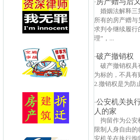
房产赠与后
·
婚姻法解释三
所有的房产赠与
求判令继续履行
理”，...
破产撤销权
·
破产撤销权具
为标的，不具
2.撤销权是为防
公安机关执
·
人的家
拘留作为公安
限制人身自由的
安机关在执行拘留