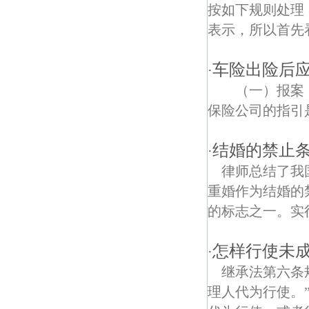
天保村债权债务律师
按如下规则处理
表示，所以首先
北圩路债权债务律师
玉兰里债权债务律师
车险出险后
·
（一）报案
电站债权债务律师
保险公司的指引
奥体大街债权债务律师
结婚的禁止
·
永定村债权债务律师
律师总结了我
南京南湖公园债权债务律师
重婚作为结婚的
的标志之一。实行
南苑债权债务律师
中胜债权债务律师
怎样行使未
·
继承法第六条
河西债权债务律师
理人代为行使。
桃园居债权债务律师