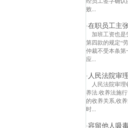
经员工签字确认
败...
勤丰村债权债务律师
在职员工主
明因寺债权债务律师
·
加班工资也是
第四款的规定“
仲裁不受本条第
应...
人民法院审
·
人民法院审理
养法.收养法施
的收养关系,收
时...
容留他人吸
·