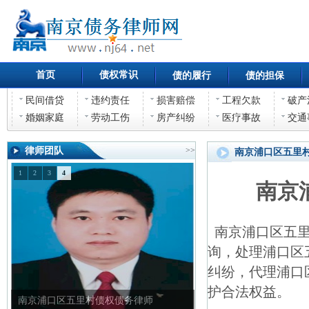
首页
债权常识
债的履行
债的担保
民间借贷
违约责任
损害赔偿
工程欠款
破产
婚姻家庭
劳动工伤
房产纠纷
医疗事故
交通
律师团队
>>
南京浦口区五里
1
2
3
4
南京
南京浦口区五里
询，处理浦口区
纠纷，代理浦口
护合法权益。
南京浦口区五里村债权债务律师