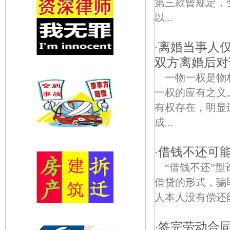
第三款曾规定，
以...
离婚当事人
·
双方离婚后对该
一物一权是物
一权的应有之义
有权存在，明显
成...
借钱不还可
·
“借钱不还”
借贷的形式，骗
人本人没有偿还
签完劳动合
·