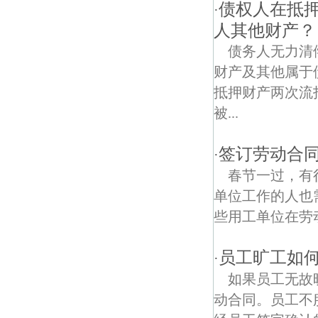
滴水珠村债权债务律师
债权人在抵
·
人其他财产？
渡桥村债权债务律师
债务人无力清
侯冲村债权债务律师
财产及其他属于
抵押财产两次流
盘城债权债务律师
被...
解放桥村债权债务律师
签订劳动合
·
团结债权债务律师
春节一过，有
新桥债权债务律师
单位工作的人也
些用工单位在劳
锦城债权债务律师
员工旷工如
白马路债权债务律师
·
如果员工无故
人民桥债权债务律师
动合同。员工不
虎桥村债权债务律师