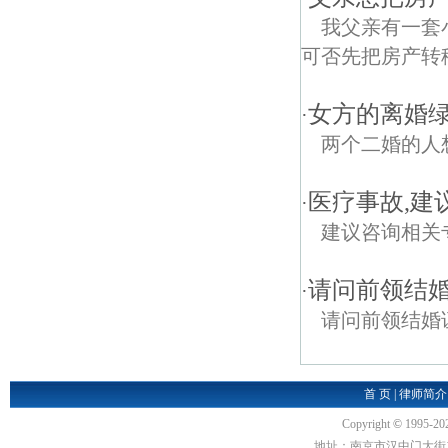
我父亲有一套
可否先把房产转
女方的离婚绿
·
两个二婚的人
医疗事故,建
·
建议咨询相关
请问前领结
·
请问前领结婚
首 页
|
律师简介
Copyright
©
1995-20
地址：南京市汉中门大街1号汉