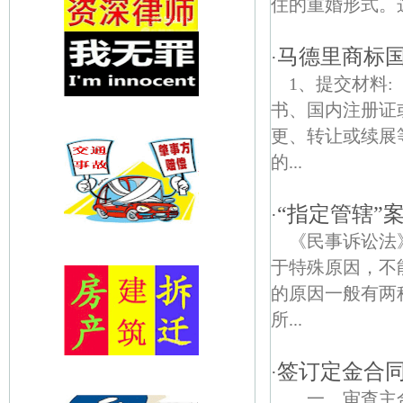
住的重婚形式。这
马德里商标
·
1、提交材料
书、国内注册证
更、转让或续展
的...
“指定管辖”
·
《民事诉讼法
于特殊原因，不
的原因一般有两
所...
签订定金合
·
一、审查主