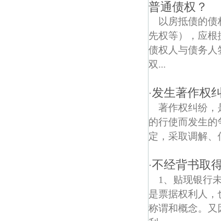
东善桥债权债务律师
普通债权？
以房抵债的债
龙都债权债务律师
先权等），应根
南京江宁开发区债权债务律师
债权人与债务人
双...
徐慕债权债务律师
银杏湖债权债务律师
发生著作权
·
著作权纠纷，
东流债权债务律师
的行使而发生的
高庄债权债务律师
定，采取调解、仲
牌坊债权债务律师
不经背书取
·
东山债权债务律师
1、贴现银行
是票据权利人，
佛顶宫债权债务律师
称谓和概念。又
铜山镇债权债务律师