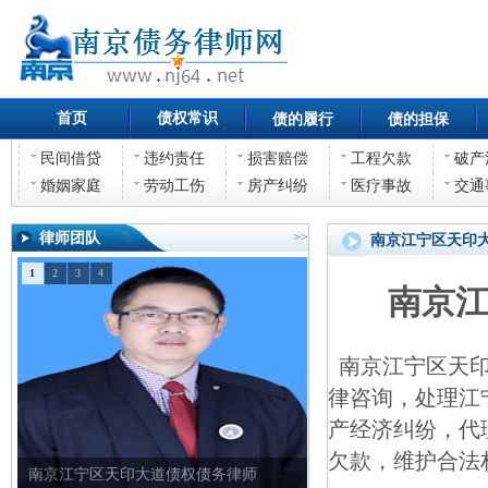
首页
债权常识
债的履行
债的担保
民间借贷
违约责任
损害赔偿
工程欠款
破产
婚姻家庭
劳动工伤
房产纠纷
医疗事故
交通
律师团队
>>
南京江宁区天印
1
2
3
4
南京
南京江宁区天印
律咨询，处理江
产经济纠纷，代
欠款，维护合法
南京江宁区天印大道债权债务律师