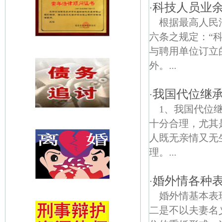
科技人员业
·
根据最高人民
六条之规定：“
与聘用单位订立
外。...
我国代位继
·
1、我国代位
十分合理，尤其
人既无亲情又无
理。...
婚外情各种
·
婚外情基本表
二是不以夫妻名