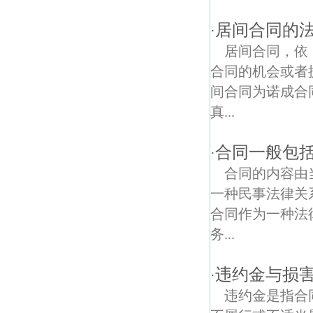
王村债权债务律师
居间合同的
·
同心债权债务律师
居间合同，依
林山村债权债务律师
合同的机会或者
间合同为诺成合
联合村债权债务律师
真...
烈士塔债权债务律师
合同一般包
·
京新债权债务律师
合同的内容由
友联村债权债务律师
一种民事法律关
合同作为一种法
响堂村债权债务律师
务...
刘公村债权债务律师
违约金与损
·
西山债权债务律师
违约金是指合
乌江镇债权债务律师