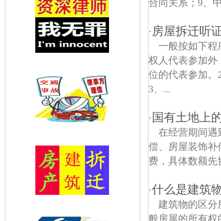
合同关系；9、中
房屋拆迁听
·
一般按如下程
权人代表参加外
位的代表参加。
3、...
国有土地上的
·
在经营期间遇
偿、房屋装饰补
费，具体数额先
什么是建筑
·
建筑物的区分
般房屋的所有权