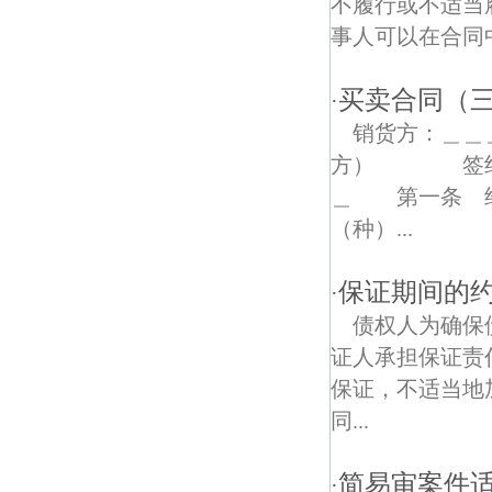
不履行或不适当
事人可以在合同
汤集村债权债务律师
买卖合同（
老幼岗债权债务律师
·
销货方：＿＿
方） 签约时
＿ 第一条 经
（种）...
保证期间的
·
债权人为确保
证人承担保证责
保证，不适当地
同...
简易审案件
·