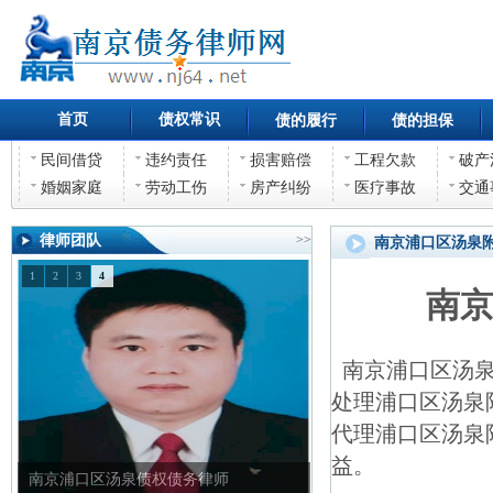
首页
债权常识
债的履行
债的担保
民间借贷
违约责任
损害赔偿
工程欠款
破产
婚姻家庭
劳动工伤
房产纠纷
医疗事故
交通
律师团队
>>
南京浦口区汤泉
1
2
3
4
南
南京浦口区汤泉
处理浦口区汤泉
代理浦口区汤泉
益。
南京浦口区汤泉债权债务律师