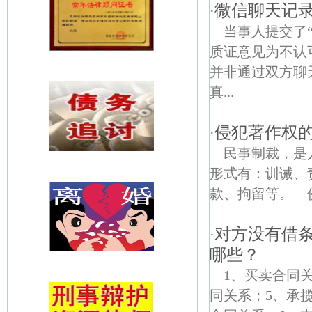
微信聊天记
·
当事人提交了
质证意见为不认
并非通过双方聊
真...
侵犯著作权
·
民事制裁，是
形式有：训诫、
款、拘留等。 侵
对方没有借
·
哪些？
1、买卖合同
同关系；5、承