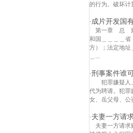
泉西债权债务律师
的行为。破坏计算
桥工债权债务律师
成片开发国
·
茶棚村债权债务律师
第一章 总 
和国＿＿＿＿省
永丰债权债务律师
方）；法定地址
石村债权债务律师
＿...
长江三桥债权债务律师
刑事案件谁
·
桥林债权债务律师
犯罪嫌疑人、
代为聘请。犯罪
双庙村债权债务律师
女、岳父母、公婆
沿江债权债务律师
夫妻一方请
·
南京北站债权债务律师
夫妻一方请求
盘城债权债务律师