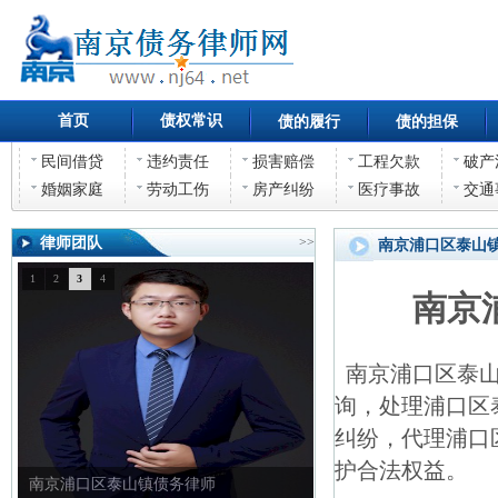
首页
债权常识
债的履行
债的担保
民间借贷
违约责任
损害赔偿
工程欠款
破产
婚姻家庭
劳动工伤
房产纠纷
医疗事故
交通
律师团队
>>
南京浦口区泰山
1
2
3
4
南京
南京浦口区泰山
询，处理浦口区
纠纷，代理浦口
护合法权益。
南京浦口区泰山镇债权债务律师