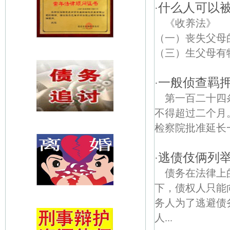
什么人可以
·
《收养法》
（一）丧失父
（三）生父母有
一般侦查羁
·
第一百二十四
不得超过二个月
检察院批准延长
逃债伎俩列
·
债务在法律上
下，债权人只能
务人为了逃避债
人...