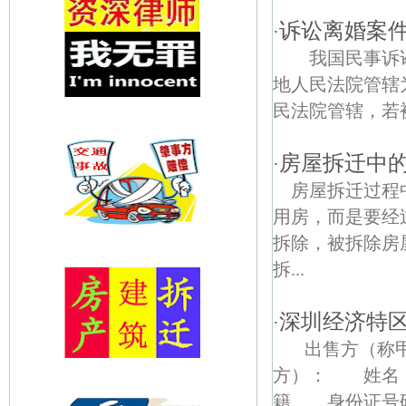
诉讼离婚案
·
我国民事诉讼
地人民法院管
民法院管辖，若被告
房屋拆迁中
·
房屋拆迁过程
用房，而是要经
拆除，被拆除房
拆...
深圳经济特
·
出售方（
方）： 姓
籍 身份证