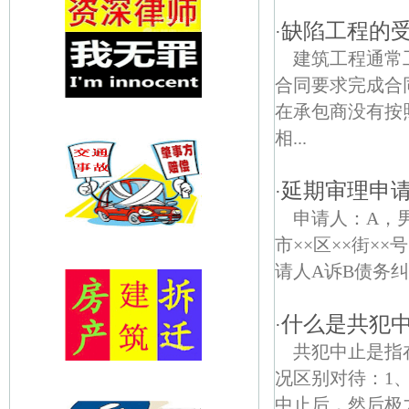
缺陷工程的
·
建筑工程通常
合同要求完成合
在承包商没有按
相...
延期审理申
·
申请人：A，男
市××区××街××
请人A诉B债务纠
什么是共犯
·
共犯中止是指
况区别对待：1
中止后，然后极