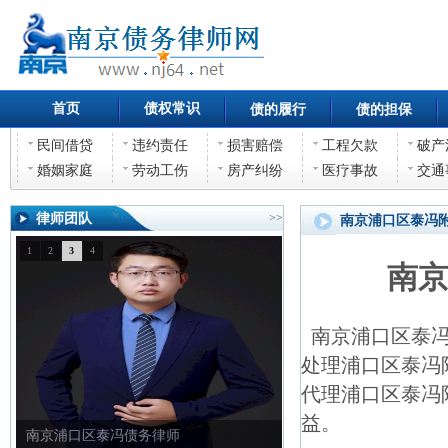
首页
债权常识
债的履行
债的担保
民间借贷
违约责任
损害赔偿
工程欠款
破产
婚姻家庭
劳动工伤
房产纠纷
医疗事故
交通
律师团队
>>
南京浦口区泰冯
1
2
3
4
南
南京浦口区泰冯
处理浦口区泰冯
代理浦口区泰冯
益。
南京浦口区泰冯债权债务律师