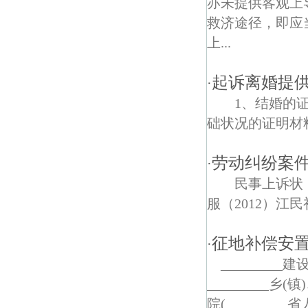
亦未提供客观上
救济途径，即应
滴水珠村债权债务律师
上...
顶山债权债务律师
起诉离婚提
·
1、结婚的证
础状况的证明材料
劳动纠纷案
·
民事上诉
服（2012）江民
征地补偿安置
·
_________
_________乡(
院(_________