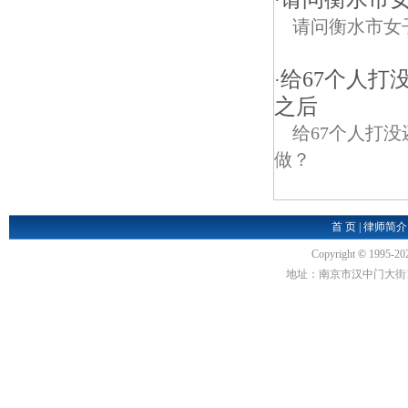
·
请问衡水市女
给67个人打
·
之后
给67个人打
做？
首 页
|
律师简介
Copyright
©
1995-20
地址：南京市汉中门大街1号汉