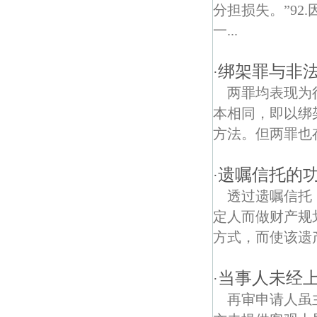
火药洲村债权债务律师
分担损失。”9
一...
五里村债权债务律师
高旺债权债务律师
绑架罪与非
·
两罪均表现为
山西村债权债务律师
本相同，即以绑
泉西债权债务律师
方法。但两罪也存
浦东苑债权债务律师
遗嘱信托的
·
农工院社区债权债务律师
透过遗嘱信托
定人而做财产规
石佛债权债务律师
方式，而使该遗
老山国家森林公园债权债务律师
当事人未经
·
爱民路债权债务律师
再审申请人虽
京新债权债务律师