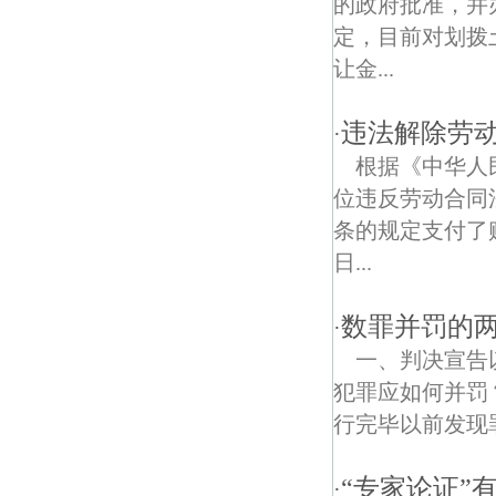
的政府批准，并
定，目前对划拨
城河村债权债务律师
让金...
凤凰街道债权债务律师
违法解除劳动
·
根据《中华人
位违反劳动合同
条的规定支付了
日...
数罪并罚的
·
一、判决宣告
犯罪应如何并罚
行完毕以前发现
“专家论证”
·