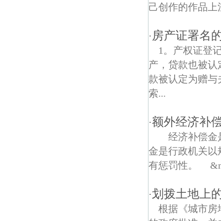
安燕街债权债务律师
己创作的作品上
幕府西路债权债务律师
房产证署名
·
定淮门债权债务律师
1。产权证登
产，贷款也被认
蓝天园债权债务律师
款被认定为赠与
南秀村债权债务律师
索...
安怀新村债权债务律师
额外经济补
·
钟阜门债权债务律师
经济补偿金是
金是行政机关以
百步坡债权债务律师
有惩罚性。 &n.
定淮门大街债权债务律师
划拨土地上
·
新和园债权债务律师
根据《城市房
华侨路债权债务律师