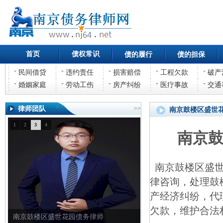
首页
债权常识
债的履行
债的担保
民间借贷
违约责任
损害赔偿
工程欠款
破产
婚姻家庭
劳动工伤
房产纠纷
医疗事故
交通
律师团队
>>
南京鼓楼区盛世
1
2
3
4
南京
南京鼓楼区盛世
律咨询，处理鼓
产经济纠纷，代
欠款，维护合法
南京鼓楼区盛世花园债务律师