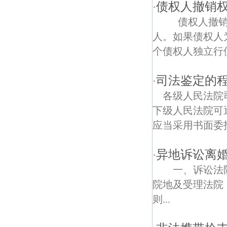
勇跃债权债务律师
债权人撤销
·
债权人撤销权
百家湖大街债权债务律师
人。如果债权人
陈巷债权债务律师
个债权人独立行使
火炬债权债务律师
司法鉴定的
·
溧塘债权债务律师
各级人民法院
下级人民法院可
公塘债权债务律师
应当采用书面委
元山债权债务律师
异地诉讼离
·
西岗债权债务律师
一、诉讼法
上湖债权债务律师
院地及受理法院
则...
凹月池巷债权债务律师
荆刘债权债务律师