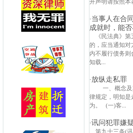
开声明请按照本表
当事人在合
·
成就时，能否
《民法典》第
的，应当通知对
内不履行债务则
知载...
放纵走私罪
·
一、概念及其
律规定，明知是
为。 (一)客...
讯问犯罪嫌
·
第九十三条(