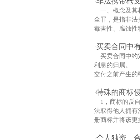
非法携带枪
·
一、概念及其
河西债权债务律师
全罪，是指非法
和平债权债务律师
毒害性、腐蚀性物
买卖合同中
·
买卖合同中约
利息的归属。 
交付之前产生的孽
特殊的商标
·
1，商标的反
法取得他人拥有
册商标并将该更
个人独资、
·