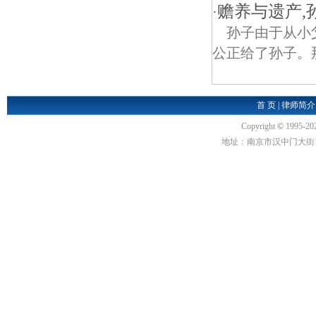
赡养与遗产,
·
孙子由于从小
公正给了孙子。
首 页
|
律师简介
Copyright
©
1995-20
地址：南京市汉中门大街1号汉