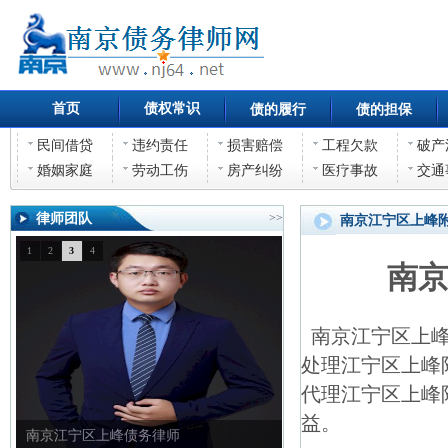
首页
债权常识
债的履行
债的担保
民间借贷
违约责任
损害赔偿
工程欠款
破产
婚姻家庭
劳动工伤
房产纠纷
医疗事故
交通
律师团队
>>
南京江宁区上峰
1
2
3
4
南
南京江宁区上峰
处理江宁区上峰
代理江宁区上峰
益。
南京江宁区上峰债权债务律师