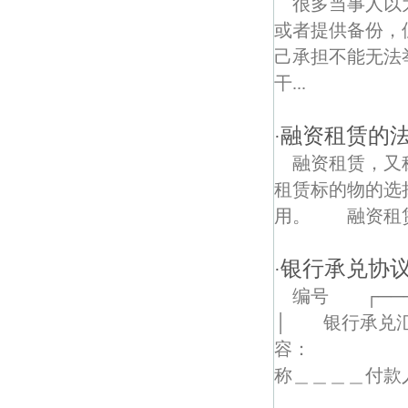
很多当事人以
或者提供备份，
聚福园债权债务律师
己承担不能无法
新河村债权债务律师
干...
融资租赁的
·
融资租赁，又
租赁标的物的选
用。 融资租
银行承兑协
·
编号 ┌───
│ 银行承兑
容：
称＿＿＿＿付款人