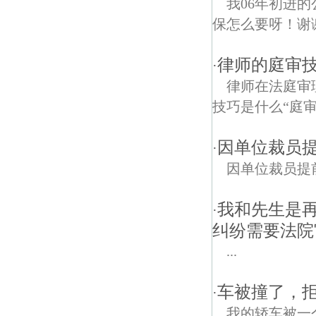
我06年初进
保怎么要呀！谢
律师的庭审
·
律师在法庭审
技巧是什么“庭审
因单位裁员
·
因单位裁员提
我和先生是
·
纠纷需要法院
...
车被撞了，
·
我的轿车被一