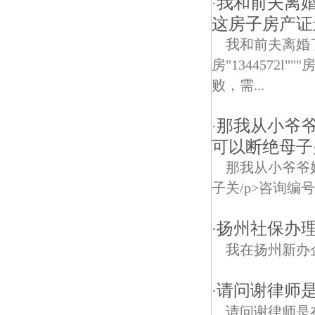
我和前夫离
·
这房子房产证
我和前夫离婚
房"1344572
败，需...
那我从小爷
·
可以断绝母子关/
那我从小爷爷
子关/p>咨询编号887
扬州社保办理
·
我在扬州新办
请问谢律师
·
请问谢律师是