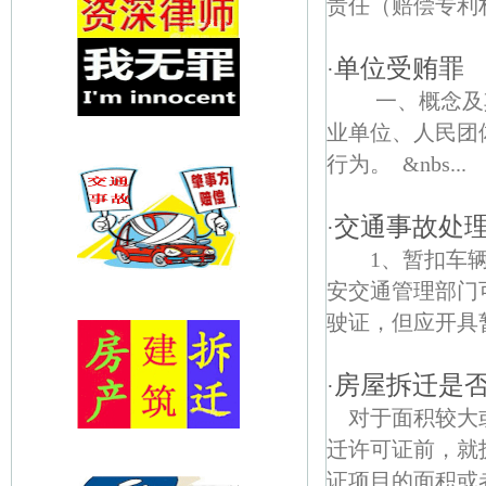
责任（赔偿专利权
单位受贿罪
·
一、概念及其
业单位、人民团
行为。 &nbs...
交通事故处
·
1、暂扣车辆
安交通管理部门
驶证，但应开具暂
房屋拆迁是
·
对于面积较大
迁许可证前，就
证项目的面积或