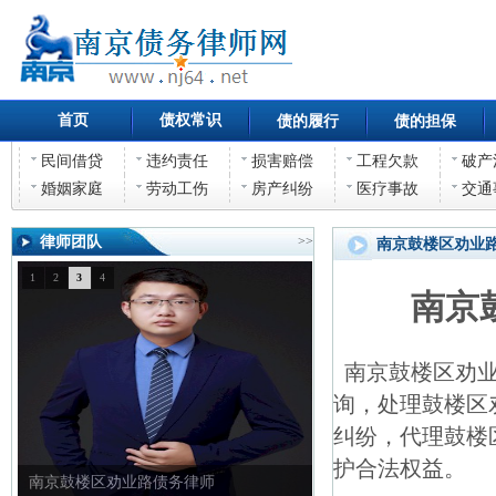
首页
债权常识
债的履行
债的担保
民间借贷
违约责任
损害赔偿
工程欠款
破产
婚姻家庭
劳动工伤
房产纠纷
医疗事故
交通
律师团队
>>
南京鼓楼区劝业
1
2
3
4
南京
南京鼓楼区劝业
询，处理鼓楼区
纠纷，代理鼓楼
护合法权益。
南京鼓楼区劝业路债权债务律师