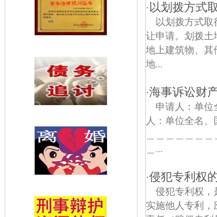
以划拨方式取
·
以划拨方式取
让申请。划拨土
地上建筑物、其
地...
海事诉讼财
·
申请人：单
人：单位全名
＿＿＿＿＿＿＿
＿...
侵犯专利权
·
侵犯专利权，
实施他人专利，