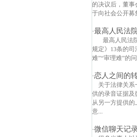
南通路债权债务律师
的决议后，董事
于向社会公开募集
长江码头债权债务律师
热河路债权债务律师
最高人民法院
·
最高人民法院
白云新寓债权债务律师
规定》13条的
南京江南水师学堂债权债务律师
难”“审理难”的
三步两桥债权债务律师
恋人之间的
·
仙霞路债权债务律师
关于法律关系
供的录音证据及
金陵二村债权债务律师
从另一方提供的
幕府西路债权债务律师
意...
安怀村债权债务律师
微信聊天记
·
燕江路债权债务律师