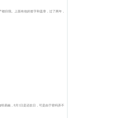
产都归我。上面有他的签字和盖章，过了两年，
咖啡易融，8月1日是还款日，可是由于密码弄不