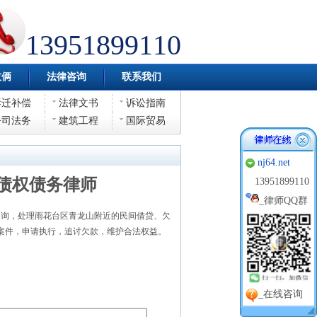
13951899110
伎俩
法律咨询
联系我们
拆迁补偿
法律文书
诉讼指南
公司法务
建筑工程
国际贸易
nj64.net
债权债务律师
13951899110
_
律师QQ群
询，处理雨花台区青龙山附近的民间借贷、欠
案件，申请执行，追讨欠款，维护合法权益。
_在线咨询