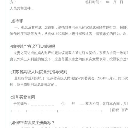
方： 签订时间： 年 月 日 根据《中华人
人民共和国种...
虐待罪
·
一、概念及其构成 虐待罪，是指对共同生活的家庭成员经常以打骂、捆绑
迫作过度劳动等方法，从肉体上和精神上进行摧残迫害，情节恶劣的行为。&..
婚内财产协议可以撤销吗
·
夫妻之间达成的婚内财产约定协议是双方通过订立契约，系双方协商一致对
庭以外第三人利益的情况下，应当尊重夫妻之间的真实意思表示，按照双方达成的
江苏省高级人民院量刑指导规则
·
量刑指导规则(试行) 江苏省高级人民法院审判委员会 2004年5月9日的
时，应当依照刑法总则规定的...
烟草买卖合同
·
合同编号：＿＿＿＿＿＿＿ 供 经 ……双方协商，签订本合同
┌──┬──┬─────┬─────┬────────────────┐ │面积│亩
如何申请续展注册商标？
·