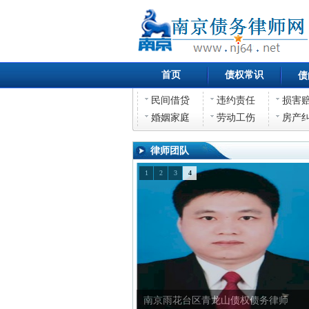
首页
债权常识
债
民间借贷
违约责任
损害
婚姻家庭
劳动工伤
房产
律师团队
1
2
3
4
南京雨花台区青龙山债权债务律师