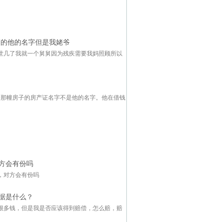
写的他的名字但是我姥爷
世几了我就一个舅舅因为残疾需要我妈照顾所以
是那幢房子的房产证名字不是他的名字。他在借钱
方会有份吗
，对方会有份吗
据是什么？
很多钱，但是我是否应该得到赔偿，怎么赔，赔