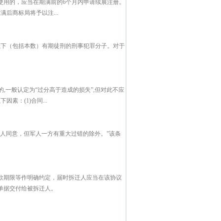
使用的，应当在期满前的6个月内申请续展注册。
后商标局将予以注...
以下（包括本数）有期徒刑的刑事犯罪分子。对于
,一般认定为“过分高于造成的损失”,但对此不应
素：(1)合同...
人同意，但军人一方有重大过错的除外。”该条
款期限等作明确约定，届时拆迁人应当在该协议
单据交付给被拆迁人。