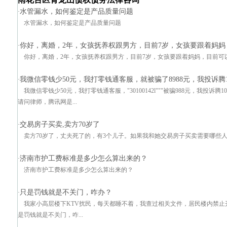
水管漏水，如何鉴定是产品质量问题
·
水管漏水，如何鉴定是产品质量问题
你好，离婚，2年，女孩抚养权跟男方，目前7岁，女孩要跟着妈妈
·
你好，离婚，2年，女孩抚养权跟男方，目前7岁，女孩要跟着妈妈，目前可
我微信零钱少50元，我打零钱通客服，就被骗了8988元，我投诉腾
·
我微信零钱少50元，我打零钱通客服，"30100142l"""被骗988元，我投
请问律师，腾讯网是...
交易房子买卖,卖方70岁了
·
卖方70岁了，丈夫死了的，有3个儿子。如果我和她交易房子买卖需要哪些
济南市护工费标准是多少怎么算出来的？
·
济南市护工费标准是多少怎么算出来的？
只是罚钱就是不关门，咋办？
·
我家小高层楼下KTV扰民，每天都睡不着，我查过相关文件，居民楼内禁止开
是罚钱就是不关门，咋...