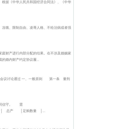
民共和国经济合同法》、《中华
、冻饿、限制自由、凌辱人格、不给治病或者强
.
家庭财产进行内部分配的结果。在不涉及婚姻家
婚内财产约定协议履...
15次会议讨论通过 一、一般原则 第一条 量刑
，共同信守。 需
产│ 总产 │定购数量 │...