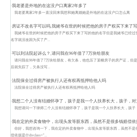
我老婆是外地的在这没户口离家2年多了
·
我老婆离家2年多一直没回来我想和她离婚她是外地的在这没户口怎么离
房证不改名字可以吗,我姥爷在世的时候把他的房子产权买下来了
·
我姥爷在世的时候把他的房子产权买下来了写的他的名字但是我姥爷已经过
名字就没改因为买了产...
可以到法院起诉么？,请问我在96年借了7万块给朋友
·
请问我在96年借了7万块给朋友，有欠条，他也压了某幢房子的房产证，但
后就失踪了，欠条没写...
法院保全过得房产被执行人还有权再抵押给他人吗
·
法院保全过得房产被执行人还有权再抵押给他人吗
我想二个人没有结婚怀孕了，孩子是我一个人扶养长大，孩子，对
·
我想请问一下律师二个人没有结婚怀孕了，孩子是我一个人扶养长大，孩子
我在定的外卖食物中，出现头发等脏东西，虽然不是很多钱赔偿依
·
你好，我想咨询一下，我在定的外卖食物中，出现头发等脏东西，虽然不是
偿依据是什divclass="...