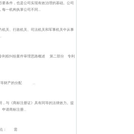
必要条件，也是公司实现有效治理的基础。公司
一机构执掌公司不同...
力机关、行政机关、司法机关和军事机关中从事
.
犯专利权纠纷案件审理思路概述 第二部分 专利
等财产的分配 ...
明，与《商标注册证》具有同等的法律效力。提
请商标注册...
： 需