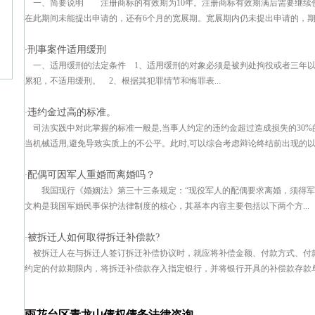
一、简要说明 注册商标的有效期为10年。注册商标有效期满后需要继续
在此期间未能提出申请的，还有6个月的宽展期。宽展期内仍未提出申请的，期满
刑事案件适用缓刑
·
一、适用缓刑的法定条件 1、适用缓刑的对象必须是被判处拘役或者三年
累犯，不适用缓刑。 2、根据其犯罪情节和悔罪表...
违约金过高的标准。
·
司法实践中对此掌握的标准一般是,当事人约定的违约金超过造成损失的30%的
当机械适用,避免导致实质上的不公平。此时,可以综合考虑辩论终结前出现的以下因
配偶可因军人重婚而离婚吗？
·
我国现行《婚姻法》第三十三条规定：“现役军人的配偶要求离婚，须得军
文构是我国军婚民事保护法律制度的核心，其基本内容主要包括以下两个方...
被拆迁人如何取得拆迁补偿款?
·
被拆迁人在与拆迁人签订拆迁补偿协议时，就应将补偿金额、付款方式、付
约定的付款期限内，将拆迁补偿款存入指定银行，并将银行开具的补偿款存款
雨花台区青龙山债权债务法律咨询