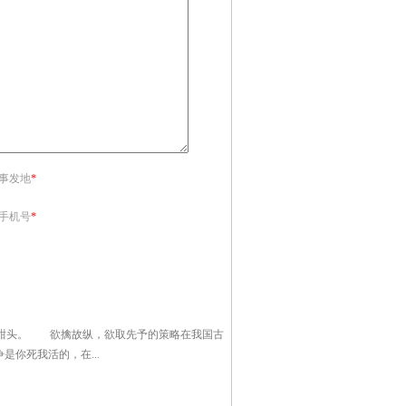
<事发地
*
<手机号
*
点甜头。 欲擒故纵，欲取先予的策略在我国古
你死我活的，在...