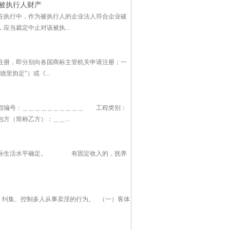
被执行人财产
在执行中，作为被执行人的企业法人符合企业破
当裁定中止对该被执...
注册，即分别向各国商标主管机关申请注册；一
协定”）或《...
程编号：＿＿＿＿＿＿＿＿＿＿ 工程类别：
（简称乙方）：＿＿...
的实际生活水平确定。 有固定收入的，抚养
纠集、控制多人从事卖淫的行为。 （一）客体