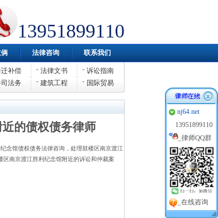
13951899110
伎俩
法律咨询
联系我们
拆迁补偿
法律文书
诉讼指南
公司法务
建筑工程
国际贸易
nj64.net
附近的债权债务律师
13951899110
_
律师QQ群
纪念馆债权债务法律咨询，处理鼓楼区南京渡江
楼区南京渡江胜利纪念馆附近的诉讼和仲裁案
_在线咨询