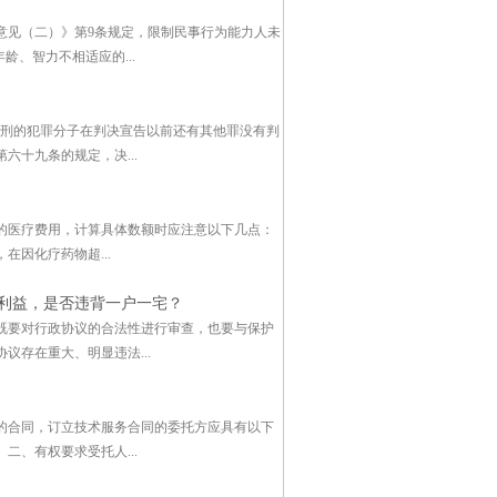
意见（二）》第9条规定，限制民事行为能力人未
、智力不相适应的...
判刑的犯罪分子在判决宣告以前还有其他罪没有判
十九条的规定，决...
的医疗费用，计算具体数额时应注意以下几点：
因化疗药物超...
利益，是否违背一户一宅？
既要对行政协议的合法性进行审查，也要与保护
存在重大、明显违法...
的合同，订立技术服务合同的委托方应具有以下
、有权要求受托人...