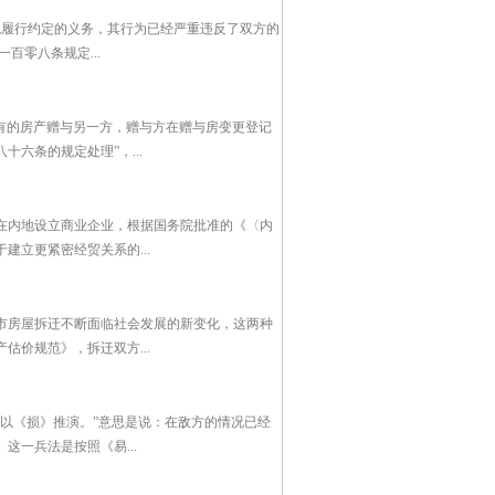
绝履行约定的义务，其行为已经严重违反了双方的
百零八条规定...
有的房产赠与另一方，赠与方在赠与房变更登记
六条的规定处理”，...
在内地设立商业企业，根据国务院批准的《〈内
立更紧密经贸关系的...
市房屋拆迁不断面临社会发展的新变化，这两种
价规范》，拆迁双方...
以《损》推演。”意思是说：在敌方的情况已经
一兵法是按照《易...