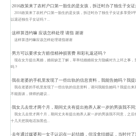
2016政策来了农村户口第一胎生的是女孩，拆迁时办了独生子女证
·
2016政策来了农村户口第一胎生的是女孩，拆迁时办了独生子女证多享受
以退还独生子女证吗？...
这样算违约嘛 应该怎样处理 请指 谢谢
·
这样算违约嘛应该怎样处理请指谢谢
男方可以要求女方赔偿精神损害费 和彩礼返还吗？
·
现在女方提出离婚，婚前缺乏了解，草率结婚婚前女方隐瞒对方上环之事，
吗？
我在老婆的手机里发现了一些出轨的信息资料，我能告她吗？我提
·
我在老婆的手机里发现了一些出轨的信息资料，请问我能告她吗？我提出来离婚
不能面谈，律师的建议...
我女儿去世才两个月，期间丈夫有提出抱养人家一岁的男孩我不同
·
我女儿去世才两个月，期间丈夫有提出抱养人家一岁的男孩我不同意，之后
十几天把我电话加黑也...
去年通过媒婆和一女子认识在一起结婚，但没拿结婚证，当时付了
·