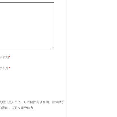
<事发地
*
<手机号
*
式通知用人单位，可以解除劳动合同。法律赋予
动，从而实现劳动力...