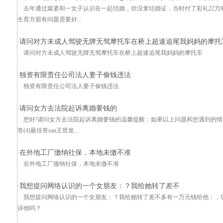
去年通过媒婆和一女子认识在一起结婚，但没拿结婚证，当时付了彩礼22万8
生育方面有问题需要好...
请问对方未成人驾驶无牌无驾摩托车在桥上超速追尾我妈妈的摩托
·
请问对方未成人驾驶无牌无驾摩托车在桥上超速追尾我妈妈的摩托车
独资有限责任公司法人妻子偷钱违法
·
独资有限责任公司法人妻子偷钱违法
请问女方去法院起诉离婚要钱的
·
您好!请问女方去法院起诉离婚要钱的温馨提醒：如果以上问题和您遇到的情
答(4)最佳答san王世发...
在外地工厂缴纳社保，本地未缴不准
·
在外地工厂缴纳社保，本地未缴不准
我想提问网络认识的一个女朋友：？我给她转了差不
·
我想提问网络认识的一个女朋友：？我给她转了差不多有一万元钱给他：，
诉他吗？