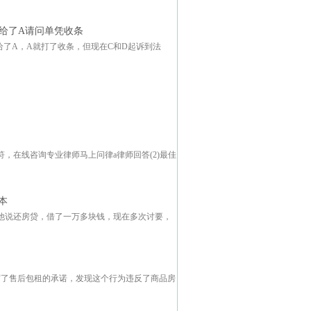
转给了A请问单凭收条
给了A，A就打了收条，但现在C和D起诉到法
，在线咨询专业律师马上问律a律师回答(2)最佳
本
他说还房贷，借了一万多块钱，现在多次讨要，
写了售后包租的承诺，发现这个行为违反了商品房