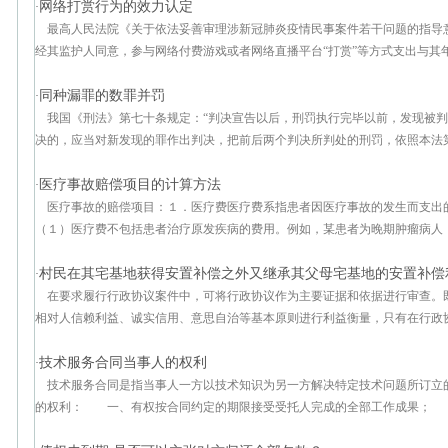
网络打赏行为的效力认定
·
最高人民法院《关于依法妥善审理涉新冠肺炎疫情民事案件若干问题的指导
经其监护人同意，参与网络付费游戏或者网络直播平台“打赏”等方式支出与其年龄
同种漏罪的数罪并罚
·
我国《刑法》第七十条规定：“判决宣告以后，刑罚执行完毕以前，发现被
决的，应当对新发现的罪作出判决，把前后两个判决所判处的刑罚，依照本法第六
医疗事故赔偿项目的计算方法
·
医疗事故的赔偿项目：１．医疗费医疗费系指患者因医疗事故的发生而支出
（１）医疗费不包括患者治疗原发疾病的费用。例如，某患者为晚期肿瘤病人，在
村民在其宅基地获得安置补偿之外又继承其父母宅基地的安置补偿
·
在要求履行行政协议案件中，可将行政协议作为主要证据和依据进行审查。
相对人信赖利益、诚实信用、意思自治等基本原则进行利益衡量，只有在行政协议
技术服务合同当事人的权利
·
技术服务合同是指当事人一方以技术知识为另一方解决特定技术问题所订立
的权利： 一、有权按合同约定的期限接受受托人完成的全部工作成果； 二