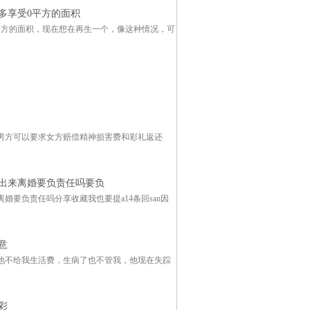
多享受0平方的面积
0平方的面积，现在想在再生一个，像这种情况，可
男方可以要求女方赔偿精神损害费和彩礼返还
出来离婚要负责任吗要负
要负责任吗分享收藏我也要提a14条回san因
意
他不给我生活费，生病了也不管我，他现在失踪
彩