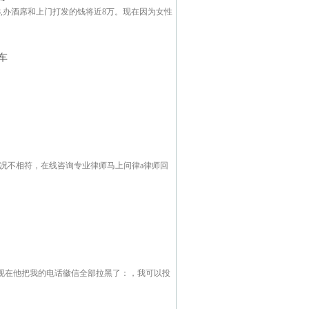
,办酒席和上门打发的钱将近8万。现在因为女性
车
况不相符，在线咨询专业律师马上问律a律师回
现在他把我的电话徽信全部拉黑了：，我可以投