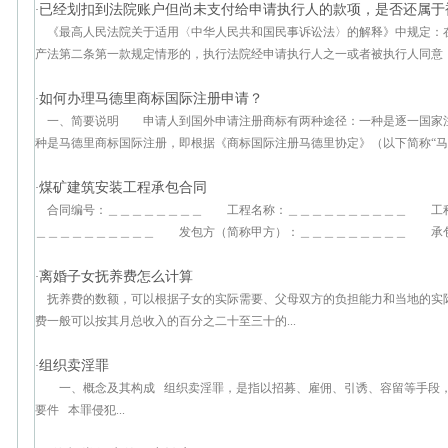
已经划扣到法院账户但尚未支付给申请执行人的款项，是否还属于
·
《最高人民法院关于适用〈中华人民共和国民事诉讼法〉的解释》中规定：
产法第二条第一款规定情形的，执行法院经申请执行人之一或者被执行人同意，应
如何办理马德里商标国际注册申请？
·
一、简要说明 申请人到国外申请注册商标有两种途径：一种是逐一国家
种是马德里商标国际注册，即根据《商标国际注册马德里协定》（以下简称“马德里
煤矿建筑安装工程承包合同
·
合同编号：＿＿＿＿＿＿＿＿ 工程名称：＿＿＿＿＿＿＿＿＿＿ 工
＿＿＿＿＿＿＿＿＿＿ 发包方（简称甲方）：＿＿＿＿＿＿＿＿＿ 承包方
离婚子女抚养费怎么计算
·
抚养费的数额，可以根据子女的实际需要、父母双方的负担能力和当地
费一般可以按其月总收入的百分之二十至三十的...
组织卖淫罪
·
一、概念及其构成 组织卖淫罪，是指以招募、雇佣、引诱、容留等手段，
要件 本罪侵犯...