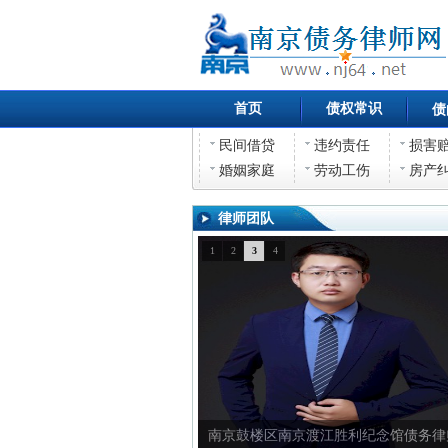
首页
债权常识
债
民间借贷
违约责任
损害
婚姻家庭
劳动工伤
房产
律师团队
1
2
3
4
南京鼓楼区南京渡江胜利纪念馆债务律