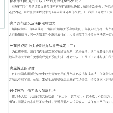
债权未到期,是否可以主张对方归还全部欠款？
·
在履行了1个月的还款义务后便不再履行该还款协议，虽经多次催告，亦拒
还款约定。可以依法可以要求刘X喜立即返还全部欠款。1、我国《合同法》第一
房产赠与后又反悔的法律效力
·
婚姻法解释三第6条规定：“婚前或婚姻关系存续期间，当事人约定将一方所
之前撤销赠与，另一方请求判令继续履行的，人民法院可以按照合同法第一百八十
外商投资商业领域管理办法补充规定（二）
·
为促进香港、澳门与内地建立更紧密经贸关系，鼓励香港、澳门服务提供者
地与香港关于建立更紧密经贸关系的安排〉补充协议三》及《〈内地与澳门关于建
房屋拆迁的评估
·
目前我国房屋拆迁估价中较为普遍使用的是市场比较法和成本法，但随着城
方法已不能客观、公证、准确地反映被拆迁房屋的市场价值，按照国家《房地产估
讨债技巧—借刀杀人催款兵法
·
借刀杀人这一兵法的古文解语是：“敌已明，友未定，引友杀敌，不自出力，
明朗，而盟友的态度还不稳定时，要诱导盟友去消灭敌人，以保存自己的实力。这