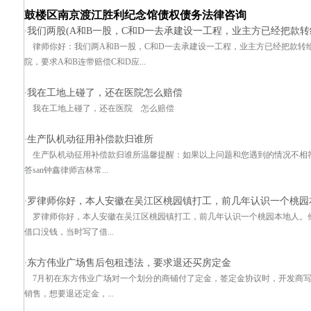
鼓楼区南京渡江胜利纪念馆债权债务法律咨询
我们两股(A和B一股，C和D一去承建设一工程，业主方已经把款
·
律师你好：我们两A和B一股，C和D一去承建设一工程，业主方已经把款转
院，要求A和B连带赔偿C和D应...
我在工地上碰了，还在医院怎么赔偿
·
我在工地上碰了，还在医院 怎么赔偿
生产队机动征用补偿款归谁所
·
生产队机动征用补偿款归谁所温馨提醒：如果以上问题和您遇到的情况不相符
答san钟鑫律师吉林常...
罗律师你好，本人安徽在吴江区桃园镇打工，前几年认识一个桃园
·
罗律师你好，本人安徽在吴江区桃园镇打工，前几年认识一个桃园本地人。
借口没钱，当时写了借...
东方伟业广场售后包租违法，要求退还买房定金
·
7月初在东方伟业广场对一个划分的商铺付了定金，签定金协议时，开发商
销售，想要退还定金，...