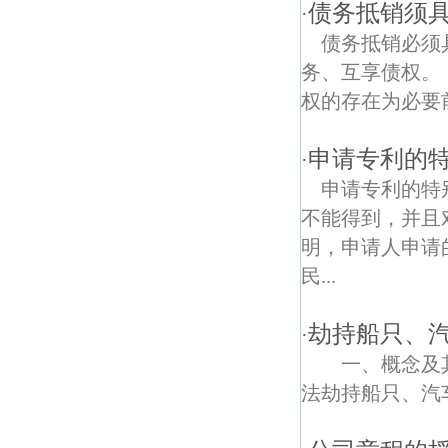
江东街道债权债务律师
债务抵销须
·
债务抵销必须
恒盛嘉园债权债务律师
务、互享债权。
三步两桥债权债务律师
权的存在为必要前
中保村债权债务律师
申请专利的
·
模范西路债权债务律师
申请专利的特
不能得到，并且
盐大街债权债务律师
明，申请人申请
傅厚岗债权债务律师
民...
黄家圩债权债务律师
劫持船只、
·
宝地园债权债务律师
一、概念及其
法劫持船只、汽车
扬子江隧道债权债务律师
热河路债权债务律师