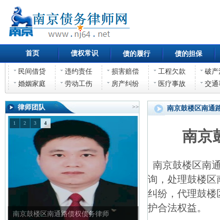
首页
债权常识
债的履行
债的担保
民间借贷
违约责任
损害赔偿
工程欠款
破产
婚姻家庭
劳动工伤
房产纠纷
医疗事故
交通
律师团队
>>
南京鼓楼区南通
1
2
3
4
南京
南京鼓楼区南通
询，处理鼓楼区
纠纷，代理鼓楼
护合法权益。
南京鼓楼区南通路债权债务律师