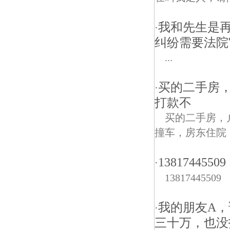
我和先生是
·
纠纷需要法院
...
买的二手房
·
打款不
买的二手房，
撞车，房东住院
13817445509
·
13817445509
我的朋友A，
·
三十万，也没打