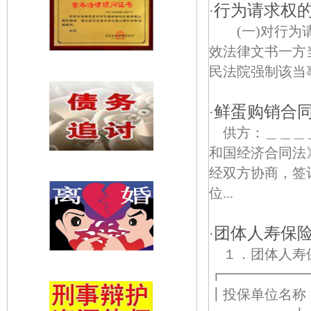
行为请求权
·
(一)对行为
效法律文书一方
民法院强制该当事
鲜蛋购销合
·
供方：＿＿
和国经济合同法
经双方协商，签
位...
团体人寿保
·
１．团体人
┏━━━━━
┃投保单位名称