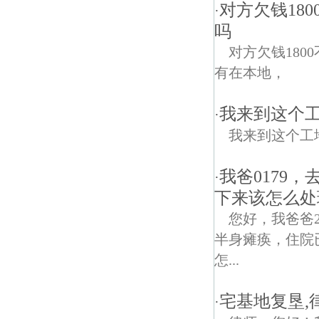
对方欠钱18
·
吗
对方欠钱18
有在本地，
我来到这个
·
我来到这个工
我爸0179
·
下来该怎么处
您好，我爸爸
半身瘫痪，住院
怎...
宅基地复垦,
·