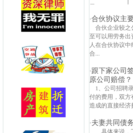
＿ ┃ .
合伙协议主
·
合伙企业较之
至可以用劳务出
人在合伙协议中
合...
跟下家公司
·
原公司赔偿？
1、公司招聘
付的费用，双方
造成的直接经济
夫妻共同债
·
具体来说，下