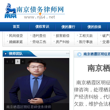
首页
债权常识
债的履行
债的担保
民间借贷
违约责任
损害赔偿
工程欠款
破产
婚姻家庭
劳动工伤
房产纠纷
医疗事故
交通
律师团队
>>
南京栖霞区明征
1
2
3
4
南京
南京栖霞区明征
律咨询，处理栖
产经济纠纷，代
欠款，维护合法
南京栖霞区明征君碑债务律师