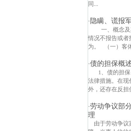
华电债权债务律师
同...
石化村债权债务律师
隐瞒、谎报
·
栖霞山债权债务律师
一、概念及其
情况不报告或者
金山花苑债权债务律师
为。 （一）客体.
笆斗东里债权债务律师
债的担保概
·
翠林山庄债权债务律师
1、债的担保
尧新债权债务律师
法律措施。在现
外，还存在反担保
钟化村债权债务律师
劳动争议部
东井村债权债务律师
·
理
南京港债权债务律师
由于劳动争议
尧林仙居债权债务律师