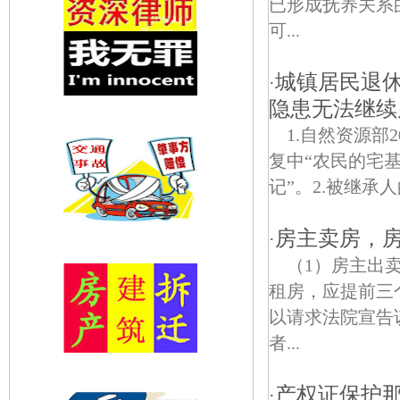
已形成抚养关系
可...
城镇居民退
·
隐患无法继续
1.自然资源部
复中“农民的宅
记”。2.被继承
房主卖房，
·
（1）房主出
租房，应提前三
以请求法院宣告
者...
产权证保护那
·