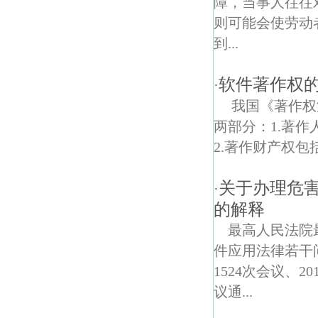
障，当事人往往
则可能会使劳动
吉祥村债权债务律师
到...
南京二桥公园债权债务律师
软件著作权
·
我国《著作权
两部分：1.著
2.著作财产权包
关于办理危
·
的解释
最高人民法院
件应用法律若干问
1524次会议、
议通...