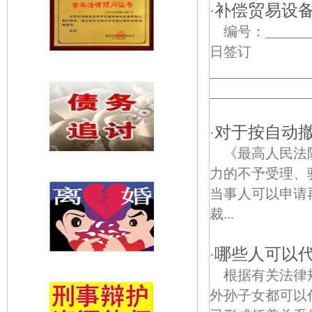
补偿贸易设
·
编号：___
日
_______
_______________
对于按自动
·
《最高人民法
力的不予受理、
当事人可以申请
裁...
哪些人可以
·
根据有关法律
外孙子女都可以