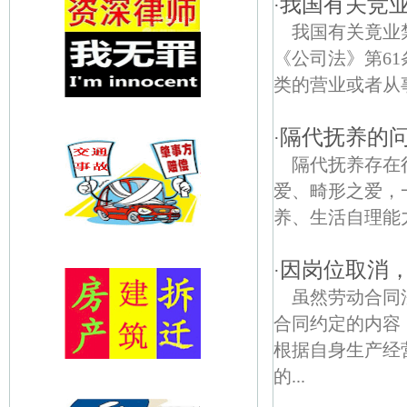
我国有关竞
·
我国有关竟业
《公司法》第6
类的营业或者从
隔代抚养的
·
隔代抚养存在
爱、畸形之爱，
养、生活自理能
因岗位取消
·
虽然劳动合同
合同约定的内容
根据自身生产经
的...