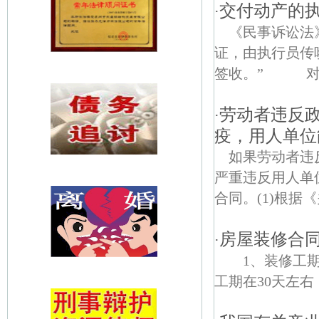
交付动产的
·
《民事诉讼法
证，由执行员传
签收。” 对交
劳动者违反
·
疫，用人单位
如果劳动者违
严重违反用人单
合同。(1)根据
房屋装修合
·
1、装修工
工期在30天左右，