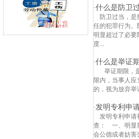
什么是防卫
·
防卫过当，是
任的犯罪行为。
明显超过了必要
度...
安仁街债权债务律师
清溪路债权债务律师
什么是举证
·
举证期限，是
迈皋桥债权债务律师
限内，当事人应
兰园债权债务律师
的，视为放弃举
银城东苑债权债务律师
发明专利申
·
卫岗债权债务律师
发明专利申请
查： 一、明显
丹凤街债权债务律师
会公德或者妨害公