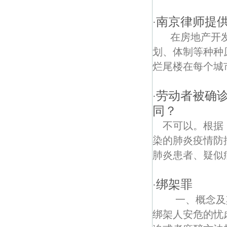
长江路债权债务律师
南京律师提
·
康定里债权债务律师
在房地产开发
百子亭债权债务律师
划、体制等种种
烂尾楼在每个城
佛心桥债权债务律师
仙鹤门债权债务律师
劳动者被确
·
同？
南京1912街区债权债务律师
不可以。根据
玄武门债权债务律师
染的肺炎疫情防
肺炎患者、疑似
聚宝山债权债务律师
成贤街债权债务律师
绑架罪
·
一、概念及其
鸡鸣寺债权债务律师
绑架人安危的忧
余粮村债权债务律师