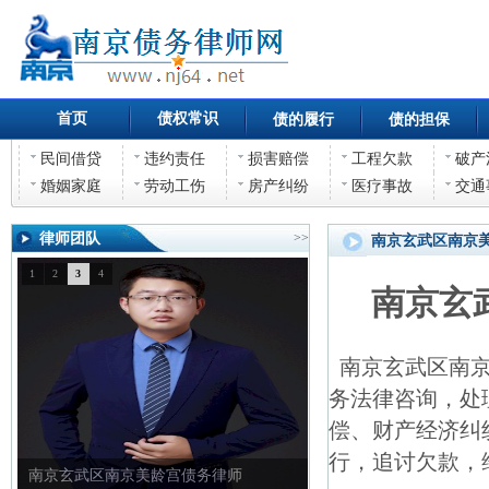
首页
债权常识
债的履行
债的担保
民间借贷
违约责任
损害赔偿
工程欠款
破产
婚姻家庭
劳动工伤
房产纠纷
医疗事故
交通
律师团队
>>
南京玄武区南京
1
2
3
4
南京玄
南京玄武区南京
务法律咨询，处
偿、财产经济纠
行，追讨欠款，
南京玄武区南京美龄宫债务律师