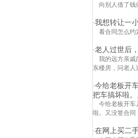
向别人借了钱
我想转让一
·
看合同怎么约
老人过世后
·
我的远方亲戚
东楼房，问老人
今给老板开
·
把车搞坏啦。
今给老板开车
啦。又没签合同
在网上买二
·