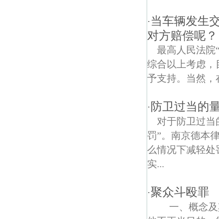
福润债权债务律师
当车辆发生
·
翠岛花城债权债务律师
对方赔偿呢？
西善花苑债权债务律师
最高人民法院
综合以上考虑，
安德门债权债务律师
予支持。当然，
梅岭债权债务律师
防卫过当的
·
龙福债权债务律师
对于防卫过当
高家库村债权债务律师
罚”。南京德本律师
么情况下减轻处
邓府山债权债务律师
实...
翠岭银河债权债务律师
聚众斗殴罪
·
三山债权债务律师
一、概念及其
卡子门大街债权债务律师