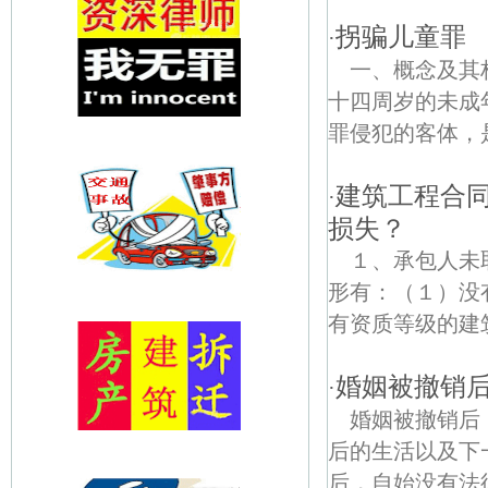
拐骗儿童罪
·
一、概念及其
十四周岁的未成
罪侵犯的客体，是他
建筑工程合
·
损失？
１、承包人未
形有：（１）没
有资质等级的建
婚姻被撤销
·
婚姻被撤销后
后的生活以及下
后，自始没有法