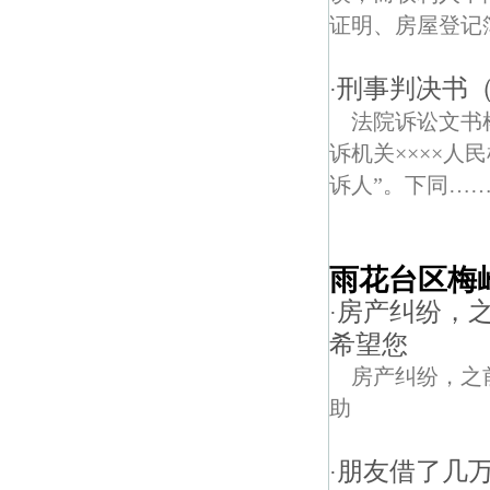
证明、房屋登记簿
刑事判决书
·
法院诉讼文
诉机关××××
诉人”。下同……
雨花台区梅
房产纠纷，
·
希望您
房产纠纷，之
助
朋友借了几
·