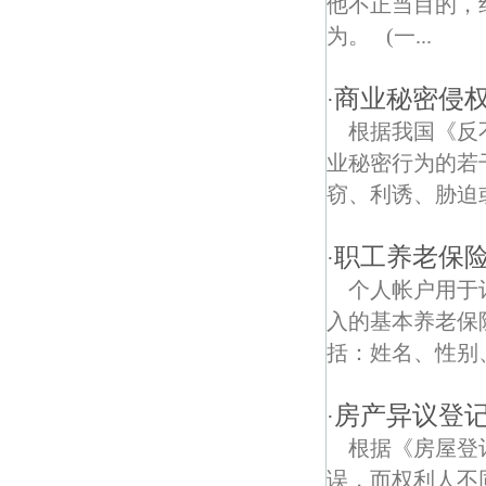
他不正当目的，
为。 (一...
雨花茶博物馆债权债务律师
商业秘密侵
南京雨花台债权债务律师
·
根据我国《反
业秘密行为的若
窃、利诱、胁迫或
职工养老保
·
个人帐户用于
入的基本养老保
括：姓名、性别
房产异议登
·
根据《房屋登
误，而权利人不