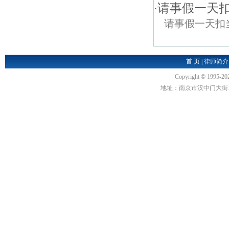
请事假一天扣
·
请事假一天扣
首 页
|
律师简介
Copyright
©
1995-20
地址：南京市汉中门大街1号汉