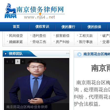
首页
债权常识
债的履行
债的担保
民间借贷
违约责任
损害赔偿
工程欠款
破产
婚姻家庭
劳动工伤
房产纠纷
医疗事故
交通
律师团队
>>
南京雨花台区梅
1
2
3
4
南京
南京雨花台区梅
询，处理雨花台
纠纷，代理雨花
护合法权益。
南京雨花台区梅岭债权债务律师