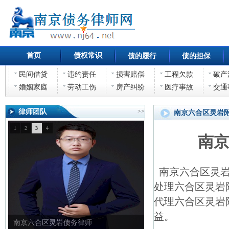
首页
债权常识
债的履行
债的担保
民间借贷
违约责任
损害赔偿
工程欠款
破产
婚姻家庭
劳动工伤
房产纠纷
医疗事故
交通
律师团队
>>
南京六合区灵岩
1
2
3
4
南
南京六合区灵岩
处理六合区灵岩
代理六合区灵岩
益。
南京六合区灵岩债权债务律师