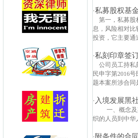
私募股权基
·
第一，私募股
息，风险相对比
投资，它主要通过
私刻印章签订
·
公司员工持私
民申字第201
题本案所涉合同是2
入境发展黑
·
一、概念及其
织的人员到中华人
附条件的合
·