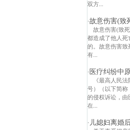
六甲债权债务律师
双方...
山潘债权债务律师
故意伤害(致
·
卸甲甸债权债务律师
故意伤害(致
都造成了他人死
八双线债权债务律师
的。故意伤害致
欣乐债权债务律师
有...
瓜埠社债权债务律师
医疗纠纷中
·
凤凰山公园债权债务律师
《最高人民法
号）（以下简称
横梁镇债权债务律师
的侵权诉讼，由
鳌头路债权债务律师
在...
官塘河村债权债务律师
儿媳妇离婚
·
八新路债权债务律师