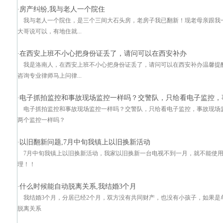
房产纠纷,我与老人一个院住
·
我与老人一个院住，是三个三间大石头房，老房子我已翻新！现老母亲跟我
大哥说可以，有地住就...
在西安上班不小心把身份证丢了，请问可以在西安补办
·
我是洛南人，在西安上班不小心把身份证丢了，请问可以在西安补办温馨提
咨询专业律师马上问律...
电子抓拍监控和事故现场监控一样吗？交警队，只给看电子监控，
·
电子抓拍监控和事故现场监控一样吗？交警队，只给看电子监控，事故现场
两个监控一样吗？
以旧翻新问题,7月中旬我镇上以旧换新活动
·
7月中旬我镇上以旧换新活动，我家以旧换新一台电视不到一月，就不能使用
理！！
什么时候能自动脱离关系,我结婚3个月
·
我结婚3个月，分居已经2个月，双方没有共同财产，也没有小孩子，如果是
脱离关系