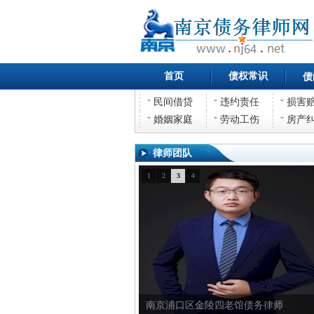
首页
债权常识
债
民间借贷
违约责任
损害
婚姻家庭
劳动工伤
房产
律师团队
1
2
3
4
南京浦口区金陵四老馆债权债务律师