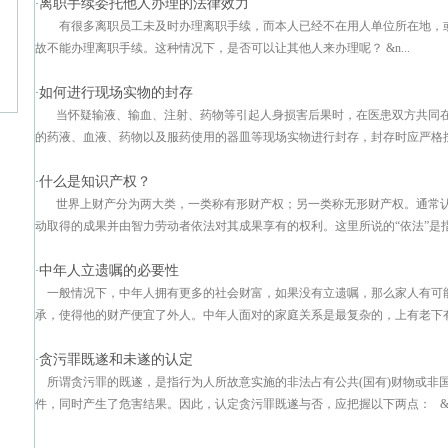
离职手续委托他人办理的法律效力
·
有很多离职员工未及时办理离职手续，而本人已经不在用人单位所在地，
故不能办理离职手续。这种情况下，是否可以让其他人来办理呢？ &n...
如何进行现场实物的封存
·
当怀疑输液、输血、注射、药物等引起人身损害后果时，在医患双方共同
的药液、血液、药物以及服药使用的器皿等现场实物进行封存，封存时应严格按照
什么是知识产权？
·
世界上财产分为两大类，一类称有形财产权；另一类称无形财产权。通常
动取得的成果并由智力劳动者依法对其成果享有的权利。这里所说的“依法”是指这
中年人立遗嘱的必要性
·
一般情况下，中年人拥有更多的社会财富，如果没有立遗嘱，那么家人有可
承，使得他的财产便宜了外人。中年人面对的家庭关系是最复杂的，上有老下有小
贪污罪既遂和未遂的认定
·
所谓贪污罪的既遂，是指行为人所故意实施的非法占有公共(国有)财物或非
件，同时产生了危害结果。因此，认定贪污罪既遂与否，应把握以下两点： &#.