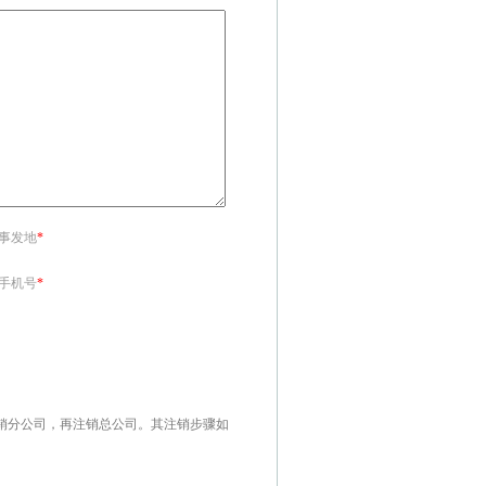
<事发地
*
<手机号
*
销分公司，再注销总公司。其注销步骤如