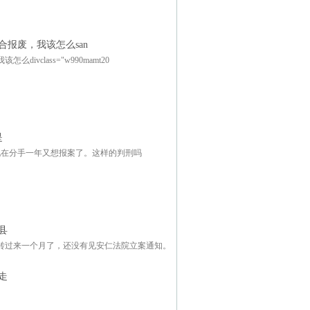
报废，我该怎么san
class="w990mamt20
是
现在分手一年又想报案了。这样的判刑吗
县
转过来一个月了，还没有见安仁法院立案通知。
走