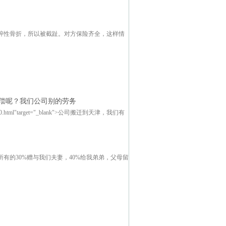
碎性骨折，所以被截趾。对方保险齐全，这样情
偿呢？我们公司别的劳务
23260.html"target="_blank">公司搬迁到天津，我们有
有的30%赠与我们夫妻，40%给我弟弟，父母留