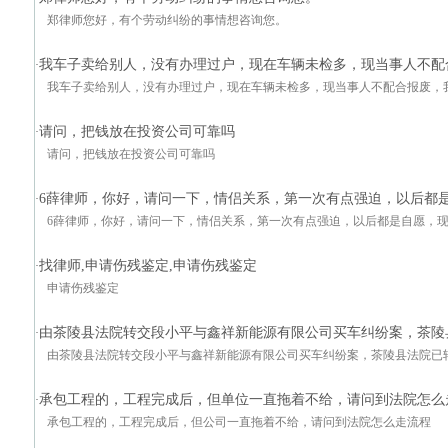
郑律师您好，有个劳动纠纷的事情想咨询您。
我车子卖给别人，没有办理过户，现在车辆未检多，现当事人不配合
·
我车子卖给别人，没有办理过户，现在车辆未检多，现当事人不配合报废，我该怎么div
请问，把钱放在投资公司可靠吗
·
请问，把钱放在投资公司可靠吗
6薛律师，你好，请问一下，情侣关系，第一次有点强迫，以后都
·
6薛律师，你好，请问一下，情侣关系，第一次有点强迫，以后都是自愿，
找律师,申请伤残鉴定,申请伤残鉴定
·
申请伤残鉴定
由茶陵县法院转交段小平与鑫祥新能源有限公司买车纠纷案，茶陵
·
由茶陵县法院转交段小平与鑫祥新能源有限公司买车纠纷案，茶陵县法院已
承包工程的，工程完成后，但单位一直拖着不给，请问到法院怎么
·
承包工程的，工程完成后，但公司一直拖着不给，请问到法院怎么走流程