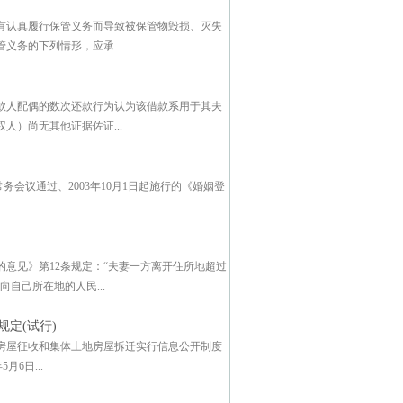
有认真履行保管义务而导致被保管物毁损、灭失
务的下列情形，应承...
款人配偶的数次还款行为认为该借款系用于其夫
）尚无其他证据佐证...
务会议通过、2003年10月1日起施行的《婚姻登
意见》第12条规定：“夫妻一方离开住所地超过
自己所在地的人民...
定(试行)
房屋征收和集体土地房屋拆迁实行信息公开制度
6日...