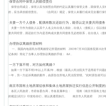
保管合同中保管人的赔偿责任
·
保管合同成立，保管人应当按照合同的约定认真履行保管义务，因保管人没
的，应当承担赔偿责任。 《合同法》规定，保管人未履行或未完全履行保管义
夫妻一方个人债务，配偶有数次还款行为，能否认定夫妻共同债务
·
夫妻一方作为借款人以其个人名义向出借人借款，出借人（债权人）仅以借
妻共同经营，因还款行为与是否构成夫妻共同债务无必然联系，在出借人（债权人
办理协议离婚所需材料
·
一、我国内地居民办理离婚登记所需的材料 2003年7月30日国务院第16次常
记条例》简化了当事人办理协议离婚的手续： &#...
一方下落不明，对方如何离婚？
·
如果一方下落不明1年以上不满2年，根据《最高人民法院关于适用若干问题的
一年，另一方起诉离婚的案件，由原告住所地人民法院管辖。”此时原告就可以向
南京市国有土地房屋征收和集体土地房屋拆迁实行信息公开制度的规
·
各区人民政府，市府各委办局，市各直属单位： 现将《南京市国有土地
的规定(试行)》印发给你们，请认真遵照执行。 南京市人民政府 2013年5月