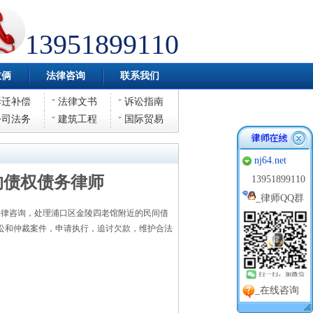
13951899110
伎俩
法律咨询
联系我们
拆迁补偿
法律文书
诉讼指南
公司法务
建筑工程
国际贸易
nj64.net
的债权债务律师
13951899110
_
律师QQ群
律咨询，处理浦口区金陵四老馆附近的民间借
讼和仲裁案件，申请执行，追讨欠款，维护合法
_在线咨询