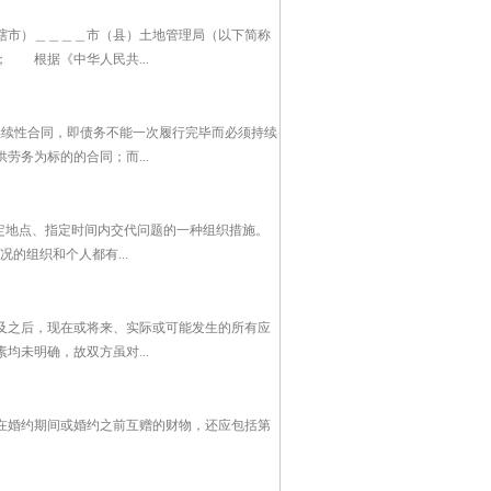
辖市）＿＿＿＿市（县）土地管理局（以下简称
 根据《中华人民共...
继续性合同，即债务不能一次履行完毕而必须持续
务为标的的合同；而...
定地点、指定时间内交代问题的一种组织措施。
的组织和个人都有...
及之后，现在或将来、实际或可能发生的所有应
未明确，故双方虽对...
在婚约期间或婚约之前互赠的财物，还应包括第