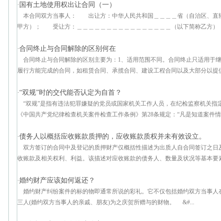
国有土地使用权出让合同（一）
·
本合同双方当事人： 出让方：中华人民共和国＿＿＿＿省（自治区、直
甲方）； 受让方：＿＿＿＿＿＿＿＿＿＿＿＿＿＿＿＿（以下简称乙方）；
合同终止与合同解除的区别何在
·
合同终止与合同解除的区别主要为：1、适用范围不同。合同终止只适用于
履行方能完成的合同，如租赁合同、承揽合同、建设工程合同以及大部分以提供劳
“双规”时的交代能否认定为自首？
·
“双规”是指有违法犯罪嫌疑的党员或国家机关工作人员，在纪检监察机关指
《中国共产党纪律检查机关案件检查工作条例》第28条规定：“凡是知道案件情况
债务人以概括应收账款质押的，应收账款质权并未有效设立。
·
双方签订的合同中及登记的质押财产仅概括性描述为出质人自合同签订之日
收账款及相关权利、利益。该描述对应收账款的债务人、数量及状况等基本要素均
婚约财产应该如何返还？
·
婚约财产纠纷案件的标的物即通常所说的彩礼。它不仅包括婚约双方当事人
三人(婚约双方当事人的亲戚、朋友)为之庆贺所赠与的财物。 &#...