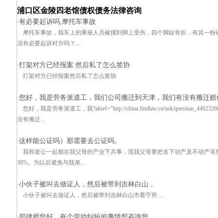
浦口区金陵四老馆债权债务法律咨询
有必要起诉吗,摩托车事故
·
摩托车事故，我车上的乘座人员被撞到脚上受伤，四个脚趾骨折，有其一粉
况有必要起诉对方吗？...
打架对方已经报案 然后私了怎么签协
·
打架对方已经报案然后私了怎么签协
您好，我是劳务派遣工，我们公司搬迁到天津，我们有没有搬迁赔
·
您好，我是劳务派遣工，我?ahref="http://china.findlaw.cn/ask/question_446
没有搬迁...
这样能公证吗）那需要去公证吗。
·
我和老公一起都在我父母的产业下共事，现我父母要把名下动产及不动产等所
30%。为以后避免与我弟...
小伙子被叫去做证人，然后被带到吉林白山，
·
小伙子被叫去做证人，然后被带到吉林白山市看守所，.
郑律师您好，有个劳动纠纷的事情想咨询您。
·